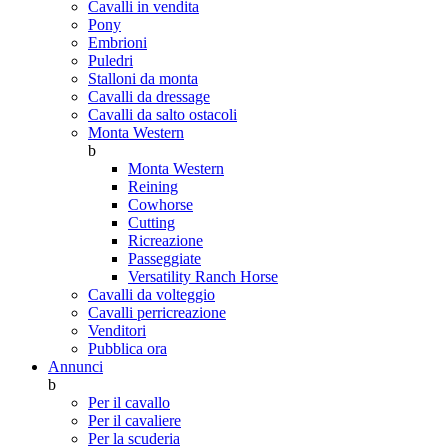
Cavalli in vendita
Pony
Embrioni
Puledri
Stalloni da monta
Cavalli da dressage
Cavalli da salto ostacoli
Monta Western
b
Monta Western
Reining
Cowhorse
Cutting
Ricreazione
Passeggiate
Versatility Ranch Horse
Cavalli da volteggio
Cavalli perricreazione
Venditori
Pubblica ora
Annunci
b
Per il cavallo
Per il cavaliere
Per la scuderia