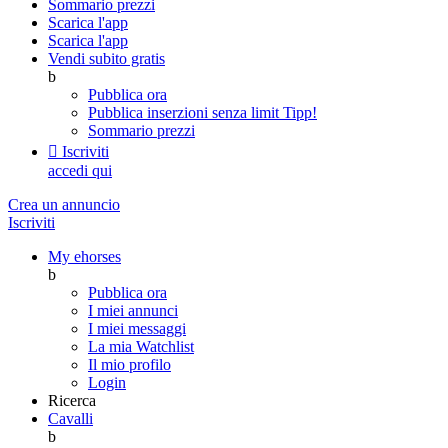
Sommario prezzi
Scarica l'app
Scarica l'app
Vendi subito gratis
b
Pubblica ora
Pubblica inserzioni senza limit
Tipp!
Sommario prezzi

Iscriviti
accedi qui
Crea un annuncio
Iscriviti
My ehorses
b
Pubblica ora
I miei annunci
I miei messaggi
La mia Watchlist
Il mio profilo
Login
Ricerca
Cavalli
b