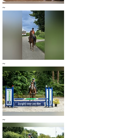
~
~
~