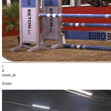
c
d
zoom_in
Zoom