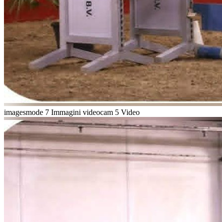
imagesmode
7 Immagini
videocam
5 Video