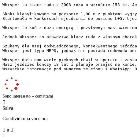
Whisper to klacz ruda z 2008 roku o wzroście 153 cm. Jes
Skoki klasyfikowane na poziomie 1,00 m z punktami wygry
Startowała w konkursach ujeżdżenia do poziomu L+5. Ujeżd
Whisper to koń z dużą energią i pozytywnym nastawieniem
Jednak Whisper to prawdziwa klacz ruda z własnym charak
Szukamy dla niej doświadczonego, konsekwentnego jeźdźca
Whisper jest typu NRPS, jednak nie posiada rodowodu ani p
Whisper dała nam wiele pięknych chwil w sporcie i zasłu
Nasz jeździec kończy 18 lat i planuje przejść na konie. 
Wszystkie informacje pod numerem telefonu i WhatsApp: 0
Sono interessato – contattami

Salva
Condividi una voce ora

n

j