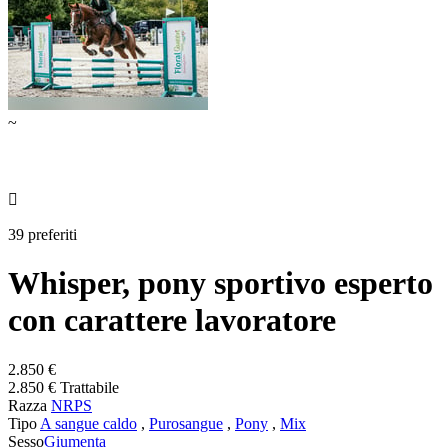
~

39 preferiti
Whisper, pony sportivo esperto
con carattere lavoratore
2.850 €
2.850 € Trattabile
Razza
NRPS
Tipo
A sangue caldo
,
Purosangue
,
Pony
,
Mix
Sesso
Giumenta