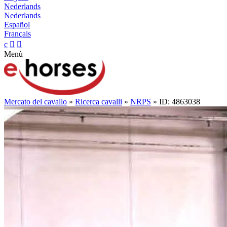
Nederlands
Nederlands
Español
Français
c


Menù
Mercato del cavallo
»
Ricerca cavalli
»
NRPS
» ID: 4863038