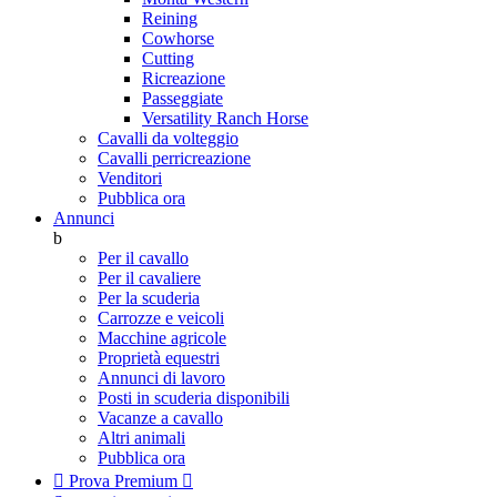
Reining
Cowhorse
Cutting
Ricreazione
Passeggiate
Versatility Ranch Horse
Cavalli da volteggio
Cavalli perricreazione
Venditori
Pubblica ora
Annunci
b
Per il cavallo
Per il cavaliere
Per la scuderia
Carrozze e veicoli
Macchine agricole
Proprietà equestri
Annunci di lavoro
Posti in scuderia disponibili
Vacanze a cavallo
Altri animali
Pubblica ora

Prova Premium
