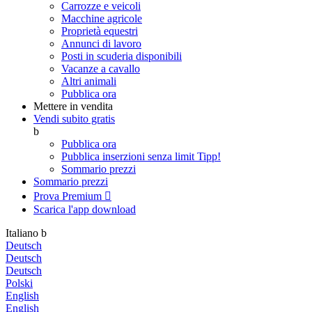
Carrozze e veicoli
Macchine agricole
Proprietà equestri
Annunci di lavoro
Posti in scuderia disponibili
Vacanze a cavallo
Altri animali
Pubblica ora
Mettere in vendita
Vendi subito gratis
b
Pubblica ora
Pubblica inserzioni senza limit
Tipp!
Sommario prezzi
Sommario prezzi
Prova Premium

Scarica l'app
download
Italiano
b
Deutsch
Deutsch
Deutsch
Polski
English
English