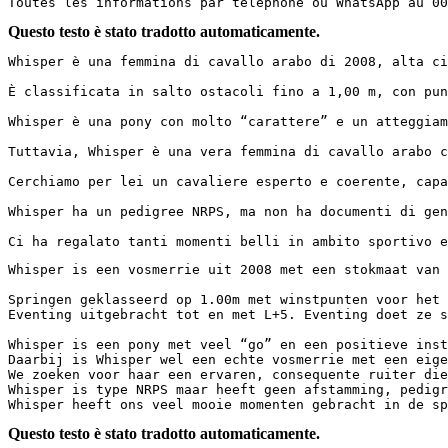
Toutes les informations par téléphone ou WhatsApp au 00
Questo testo è stato tradotto automaticamente.
Whisper è una femmina di cavallo arabo di 2008, alta cir
È classificata in salto ostacoli fino a 1,00 m, con pun
Whisper è una pony con molto “carattere” e un atteggiam
Tuttavia, Whisper è una vera femmina di cavallo arabo c
Cerchiamo per lei un cavaliere esperto e coerente, capac
Whisper ha un pedigree NRPS, ma non ha documenti di genea
Ci ha regalato tanti momenti belli in ambito sportivo e
Whisper is een vosmerrie uit 2008 met een stokmaat van 1
Springen geklasseerd op 1.00m met winstpunten voor het 
Eventing uitgebracht tot en met L+5. Eventing doet ze sup
Whisper is een pony met veel “go” en een positieve inst
Daarbij is Whisper wel een echte vosmerrie met een eige
We zoeken voor haar een ervaren, consequente ruiter die
Whisper is type NRPS maar heeft geen afstamming, pedigre
Whisper heeft ons veel mooie momenten gebracht in de sp
Questo testo è stato tradotto automaticamente.