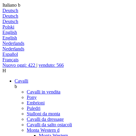
Italiano
b
Deutsch
Deutsch
Deutsch
Polski
English
English
Nederlands
Nederlands
Español
Français
Nuovo oggi: 422
|
venduto: 566
H
Cavalli
b
Cavalli in vendita
Pony
Embrioni
Puledri
Stalloni da monta
Cavalli da dressage
Cavalli da salto ostacoli
Monta Western
d
Monta Western