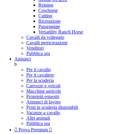
Reining
Cowhorse
Cutting
Ricreazione
Passeggiate
Versatility Ranch Horse
Cavalli da volteggio
Cavalli perricreazione
Venditori
Pubblica ora
Annunci
b
Per il cavallo
Per il cavaliere
Per la scuderia
Carrozze e veicoli
Macchine agricole
Proprietà equestri
Annunci di lavoro
Posti in scuderia disponibili
Vacanze a cavallo
Altri animali
Pubblica ora

Prova Premium
