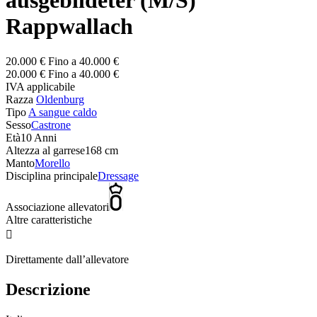
ausgebildeter (M/S)
Rappwallach
20.000 € Fino a 40.000 €
20.000 € Fino a 40.000 €
IVA applicabile
Razza
Oldenburg
Tipo
A sangue caldo
Sesso
Castrone
Età
10 Anni
Altezza al garrese
168 cm
Manto
Morello
Disciplina principale
Dressage
Associazione allevatori
Altre caratteristiche

Direttamente dall’allevatore
Descrizione