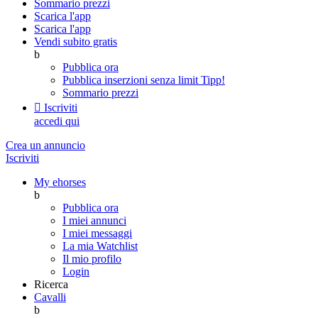
Sommario prezzi
Scarica l'app
Scarica l'app
Vendi subito gratis
b
Pubblica ora
Pubblica inserzioni senza limit
Tipp!
Sommario prezzi

Iscriviti
accedi qui
Crea un annuncio
Iscriviti
My ehorses
b
Pubblica ora
I miei annunci
I miei messaggi
La mia Watchlist
Il mio profilo
Login
Ricerca
Cavalli
b