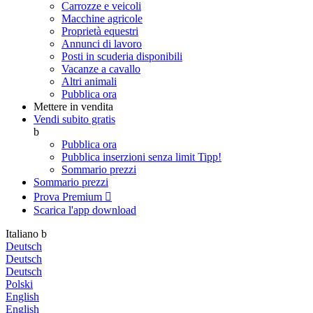
Carrozze e veicoli
Macchine agricole
Proprietà equestri
Annunci di lavoro
Posti in scuderia disponibili
Vacanze a cavallo
Altri animali
Pubblica ora
Mettere in vendita
Vendi subito gratis
b
Pubblica ora
Pubblica inserzioni senza limit
Tipp!
Sommario prezzi
Sommario prezzi
Prova Premium

Scarica l'app
download
Italiano
b
Deutsch
Deutsch
Deutsch
Polski
English
English