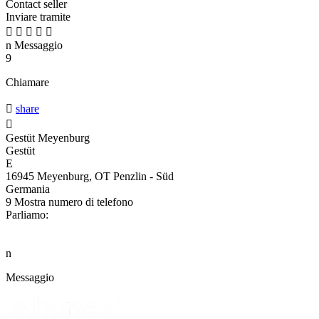
Contact seller
Inviare tramite





n
Messaggio
9
Chiamare

share

Gestüt Meyenburg
Gestüt
E
16945 Meyenburg, OT Penzlin - Süd
Germania
9
Mostra numero di telefono
Parliamo:
n
Messaggio