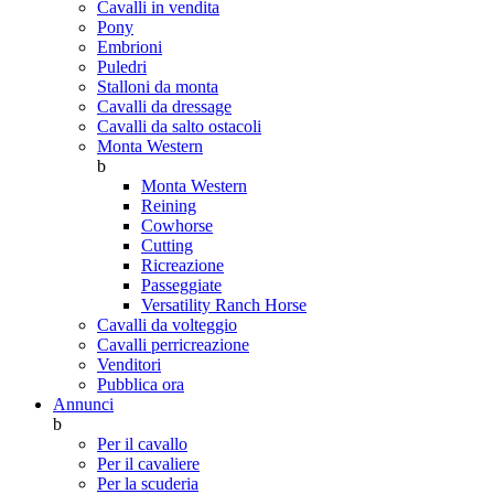
Cavalli in vendita
Pony
Embrioni
Puledri
Stalloni da monta
Cavalli da dressage
Cavalli da salto ostacoli
Monta Western
b
Monta Western
Reining
Cowhorse
Cutting
Ricreazione
Passeggiate
Versatility Ranch Horse
Cavalli da volteggio
Cavalli perricreazione
Venditori
Pubblica ora
Annunci
b
Per il cavallo
Per il cavaliere
Per la scuderia