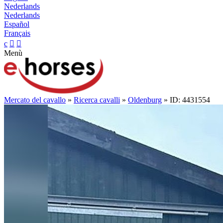
Nederlands
Nederlands
Español
Français
c


Menù
Mercato del cavallo
»
Ricerca cavalli
»
Oldenburg
» ID: 4431554