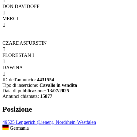

DON DAVIDOFF

MERCI

CZARDASFÜRSTIN

FLORESTAN I

DAWINA

ID dell'annuncio:
4431554
Tipo di inserzione:
Cavallo in vendita
Data di pubblicazione:
13/07/2025
Annunci chiamata:
15877
Posizione
49525 Lengerich (Lienen), Nordrhein-Westfalen
Germania