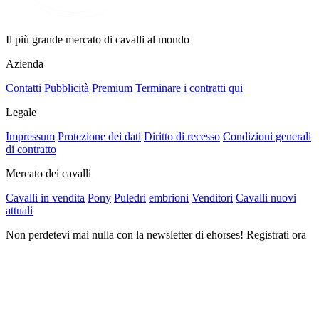
Il più grande mercato di cavalli al mondo
Azienda
Contatti
Pubblicità
Premium
Terminare i contratti qui
Legale
Impressum
Protezione dei dati
Diritto di recesso
Condizioni generali
di contratto
Mercato dei cavalli
Cavalli in vendita
Pony
Puledri
embrioni
Venditori
Cavalli nuovi
attuali
Non perdetevi mai nulla con la newsletter di ehorses! Registrati ora