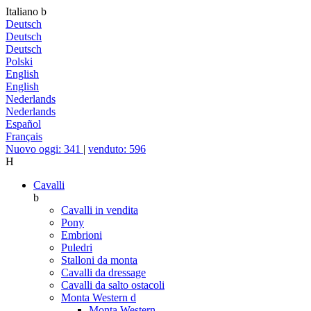
Italiano
b
Deutsch
Deutsch
Deutsch
Polski
English
English
Nederlands
Nederlands
Español
Français
Nuovo oggi: 341
|
venduto: 596
H
Cavalli
b
Cavalli in vendita
Pony
Embrioni
Puledri
Stalloni da monta
Cavalli da dressage
Cavalli da salto ostacoli
Monta Western
d
Monta Western