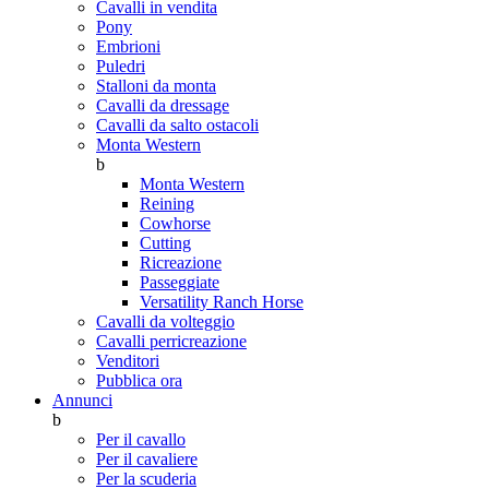
Cavalli in vendita
Pony
Embrioni
Puledri
Stalloni da monta
Cavalli da dressage
Cavalli da salto ostacoli
Monta Western
b
Monta Western
Reining
Cowhorse
Cutting
Ricreazione
Passeggiate
Versatility Ranch Horse
Cavalli da volteggio
Cavalli perricreazione
Venditori
Pubblica ora
Annunci
b
Per il cavallo
Per il cavaliere
Per la scuderia