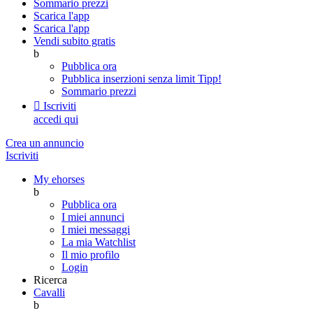
Sommario prezzi
Scarica l'app
Scarica l'app
Vendi subito gratis
b
Pubblica ora
Pubblica inserzioni senza limit
Tipp!
Sommario prezzi

Iscriviti
accedi qui
Crea un annuncio
Iscriviti
My ehorses
b
Pubblica ora
I miei annunci
I miei messaggi
La mia Watchlist
Il mio profilo
Login
Ricerca
Cavalli
b