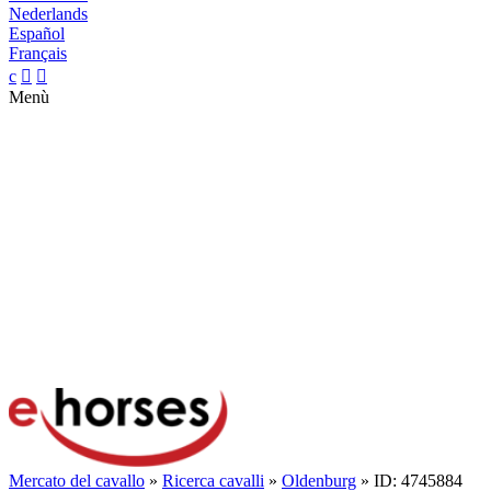
Nederlands
Español
Français
c


Menù
Mercato del cavallo
»
Ricerca cavalli
»
Oldenburg
» ID: 4745884