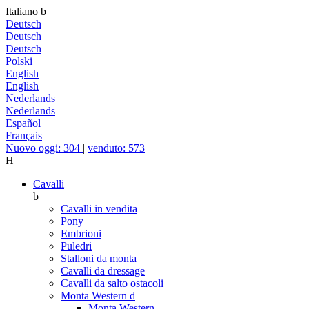
Italiano
b
Deutsch
Deutsch
Deutsch
Polski
English
English
Nederlands
Nederlands
Español
Français
Nuovo oggi: 304
|
venduto: 573
H
Cavalli
b
Cavalli in vendita
Pony
Embrioni
Puledri
Stalloni da monta
Cavalli da dressage
Cavalli da salto ostacoli
Monta Western
d
Monta Western