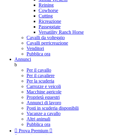
Reining
Cowhorse
Cutting
Ricreazione
Passeggiate
Versatility Ranch Horse
Cavalli da volteggio
Cavalli perricreazione
Venditori
Pubblica ora
Annunci
b
Per il cavallo
Per il cavaliere
Per la scuderia
Carrozze e veicoli
Macchine agricole
Proprietà equestri
Annunci di lavoro
Posti in scuderia disponibili
Vacanze a cavallo
Altri animali
Pubblica ora

Prova Premium
