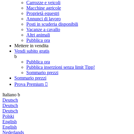
Carrozze e veicoli
Macchine agricole
Proprietà equestri
Annunci di lavoro
Posti in scuderia disponibili
Vacanze a cavallo
Altri animali
Pubblica ora
Mettere in vendita
Vendi subito gratis
b
Pubblica ora
Pubblica inserzioni senza limit
Tipp!
Sommario prezzi
Sommario prezzi
Prova Premium

Italiano
b
Deutsch
Deutsch
Deutsch
Polski
English
English
Nederlands