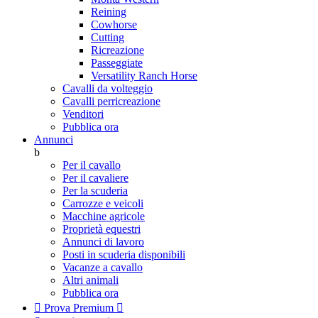
Reining
Cowhorse
Cutting
Ricreazione
Passeggiate
Versatility Ranch Horse
Cavalli da volteggio
Cavalli perricreazione
Venditori
Pubblica ora
Annunci
b
Per il cavallo
Per il cavaliere
Per la scuderia
Carrozze e veicoli
Macchine agricole
Proprietà equestri
Annunci di lavoro
Posti in scuderia disponibili
Vacanze a cavallo
Altri animali
Pubblica ora

Prova Premium
