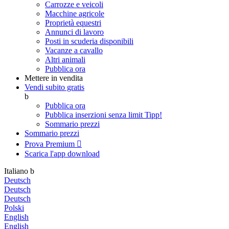
Carrozze e veicoli
Macchine agricole
Proprietà equestri
Annunci di lavoro
Posti in scuderia disponibili
Vacanze a cavallo
Altri animali
Pubblica ora
Mettere in vendita
Vendi subito gratis
b
Pubblica ora
Pubblica inserzioni senza limit
Tipp!
Sommario prezzi
Sommario prezzi
Prova Premium

Scarica l'app
download
Italiano
b
Deutsch
Deutsch
Deutsch
Polski
English
English