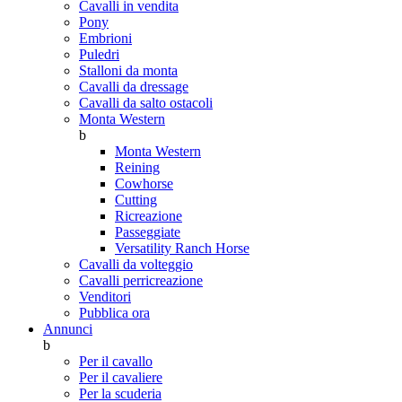
Cavalli in vendita
Pony
Embrioni
Puledri
Stalloni da monta
Cavalli da dressage
Cavalli da salto ostacoli
Monta Western
b
Monta Western
Reining
Cowhorse
Cutting
Ricreazione
Passeggiate
Versatility Ranch Horse
Cavalli da volteggio
Cavalli perricreazione
Venditori
Pubblica ora
Annunci
b
Per il cavallo
Per il cavaliere
Per la scuderia