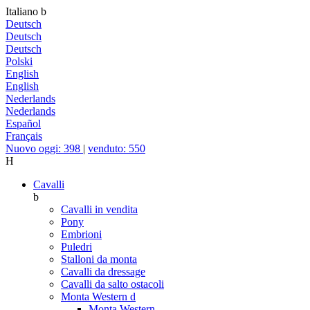
Italiano
b
Deutsch
Deutsch
Deutsch
Polski
English
English
Nederlands
Nederlands
Español
Français
Nuovo oggi: 398
|
venduto: 550
H
Cavalli
b
Cavalli in vendita
Pony
Embrioni
Puledri
Stalloni da monta
Cavalli da dressage
Cavalli da salto ostacoli
Monta Western
d
Monta Western