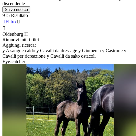
discendente
Salva ricerca
915 Risultato

Filtro


Oldenburg
H
Rimuovi tutti i filtri
Aggiungi ricerca:
y
A sangue caldo
y
Cavalli da dressage
y
Giumenta
y
Castrone
y
Cavalli per ricreazione
y
Cavalli da salto ostacoli
Eye-catcher