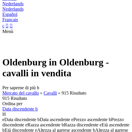
Nederlands
Nederlands
Español
Français
c


Menù
Oldenburg in Oldenburg -
cavalli in vendita
Per saperne di più
b
Mercato del cavallo
»
Cavalli
»
915 Risultato
915 Risultato
Ordina per
Data discendente
b
H
e
Data discendente
b
Data ascendente
e
Prezzo ascendente
b
Prezzo
discendente
e
Razza ascendente
b
Razza discendente
e
Età ascendente
b
Età discendente
e
Altezza al garrese ascendente
b
Altezza al garrese