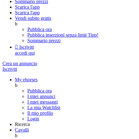
Sommario prezzi
Scarica l'app
Scarica l'app
Vendi subito gratis
b
Pubblica ora
Pubblica inserzioni senza limit
Tipp!
Sommario prezzi

Iscriviti
accedi qui
Crea un annuncio
Iscriviti
My ehorses
b
Pubblica ora
I miei annunci
I miei messaggi
La mia Watchlist
Il mio profilo
Login
Ricerca
Cavalli
b