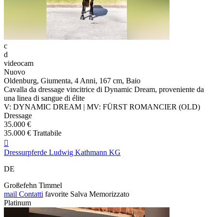
c
d
videocam
Nuovo
Oldenburg, Giumenta, 4 Anni, 167 cm, Baio
Cavalla da dressage vincitrice di Dynamic Dream, proveniente da
una linea di sangue di élite
V: DYNAMIC DREAM | MV: FÜRST ROMANCIER (OLD)
Dressage
35.000 €
35.000 € Trattabile

Dressurpferde Ludwig Kathmann KG
DE
Großefehn Timmel
mail
Contatti
favorite
Salva
Memorizzato
Platinum