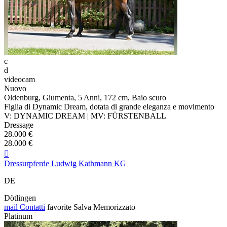
c
d
videocam
Nuovo
Oldenburg, Giumenta, 5 Anni, 172 cm, Baio scuro
Figlia di Dynamic Dream, dotata di grande eleganza e movimento
V: DYNAMIC DREAM | MV: FÜRSTENBALL
Dressage
28.000 €
28.000 €

Dressurpferde Ludwig Kathmann KG
DE
Dötlingen
mail
Contatti
favorite
Salva
Memorizzato
Platinum