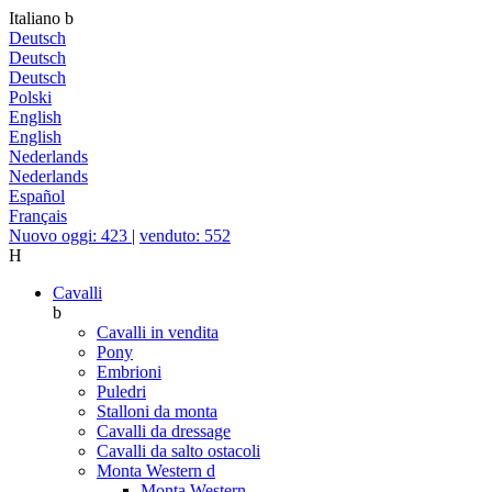
Italiano
b
Deutsch
Deutsch
Deutsch
Polski
English
English
Nederlands
Nederlands
Español
Français
Nuovo oggi: 423
|
venduto: 552
H
Cavalli
b
Cavalli in vendita
Pony
Embrioni
Puledri
Stalloni da monta
Cavalli da dressage
Cavalli da salto ostacoli
Monta Western
d
Monta Western