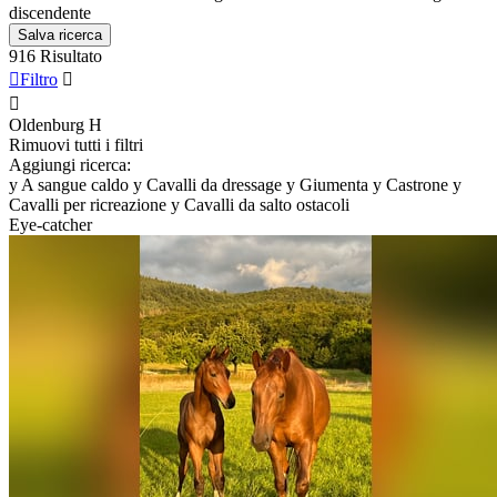
discendente
Salva ricerca
916 Risultato

Filtro


Oldenburg
H
Rimuovi tutti i filtri
Aggiungi ricerca:
y
A sangue caldo
y
Cavalli da dressage
y
Giumenta
y
Castrone
y
Cavalli per ricreazione
y
Cavalli da salto ostacoli
Eye-catcher