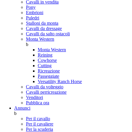
Cavalli in vendita
Pony
Embrioni
Puledri
Stalloni da monta
Cavalli da dressage
Cavalli da salto ostacoli
Monta Western
b
Monta Western
Reining
Cowhorse
Cutting
Ricreazione
Passeggiate
Versatility Ranch Horse
Cavalli da volteggio
Cavalli perricreazione
Venditori
Pubblica ora
Annunci
b
Per il cavallo
Per il cavaliere
Per la scuderia