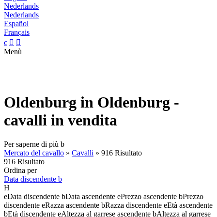
Nederlands
Nederlands
Español
Français
c


Menù
Oldenburg in Oldenburg -
cavalli in vendita
Per saperne di più
b
Mercato del cavallo
»
Cavalli
»
916 Risultato
916 Risultato
Ordina per
Data discendente
b
H
e
Data discendente
b
Data ascendente
e
Prezzo ascendente
b
Prezzo
discendente
e
Razza ascendente
b
Razza discendente
e
Età ascendente
b
Età discendente
e
Altezza al garrese ascendente
b
Altezza al garrese