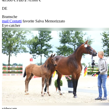
40.000 € Fino a 70.000 €
DE
Bramsche
mail
Contatti
favorite
Salva
Memorizzato
Eye-catcher
videocam