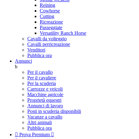
Reining
Cowhorse
Cutting
Ricreazione
Passeggiate
Versatility Ranch Horse
Cavalli da volteggio
Cavalli perricreazione
Venditori
Pubblica ora
Annunci
b
Per il cavallo
Per il cavaliere
Per la scuderia
Carrozze e veicoli
Macchine agricole
Proprietà equestri
Annunci di lavoro
Posti in scuderia disponibili
Vacanze a cavallo
Altri animali
Pubblica ora

Prova Premium
