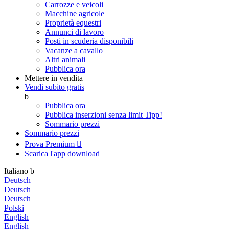
Carrozze e veicoli
Macchine agricole
Proprietà equestri
Annunci di lavoro
Posti in scuderia disponibili
Vacanze a cavallo
Altri animali
Pubblica ora
Mettere in vendita
Vendi subito gratis
b
Pubblica ora
Pubblica inserzioni senza limit
Tipp!
Sommario prezzi
Sommario prezzi
Prova Premium

Scarica l'app
download
Italiano
b
Deutsch
Deutsch
Deutsch
Polski
English
English