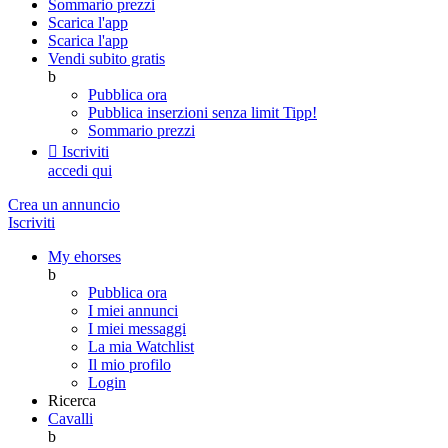
Sommario prezzi
Scarica l'app
Scarica l'app
Vendi subito gratis
b
Pubblica ora
Pubblica inserzioni senza limit
Tipp!
Sommario prezzi

Iscriviti
accedi qui
Crea un annuncio
Iscriviti
My ehorses
b
Pubblica ora
I miei annunci
I miei messaggi
La mia Watchlist
Il mio profilo
Login
Ricerca
Cavalli
b