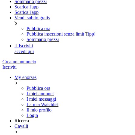
Sommario prezzi
Scarica l'app
Scarica l'app
Vendi subito gratis
b
Pubblica ora
Pubblica inserzioni senza limit
Tipp!
Sommario prezzi

Iscriviti
accedi qui
Crea un annuncio
Iscriviti
My ehorses
b
Pubblica ora
I miei annunci
I miei messaggi
La mia Watchlist
Il mio profilo
Login
Ricerca
Cavalli
b