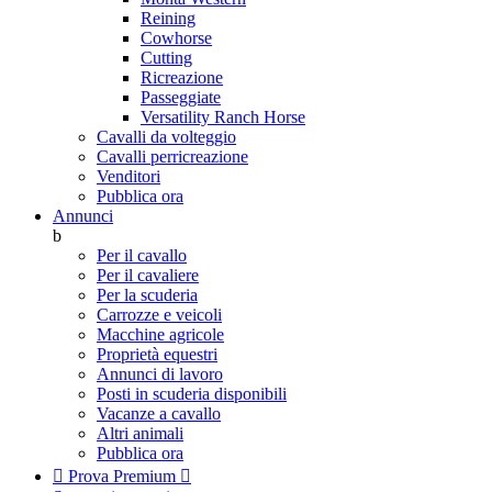
Reining
Cowhorse
Cutting
Ricreazione
Passeggiate
Versatility Ranch Horse
Cavalli da volteggio
Cavalli perricreazione
Venditori
Pubblica ora
Annunci
b
Per il cavallo
Per il cavaliere
Per la scuderia
Carrozze e veicoli
Macchine agricole
Proprietà equestri
Annunci di lavoro
Posti in scuderia disponibili
Vacanze a cavallo
Altri animali
Pubblica ora

Prova Premium
