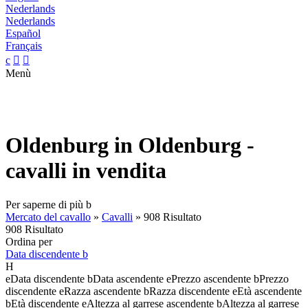
Nederlands
Nederlands
Español
Français
c


Menù
Oldenburg in Oldenburg -
cavalli in vendita
Per saperne di più
b
Mercato del cavallo
»
Cavalli
»
908 Risultato
908 Risultato
Ordina per
Data discendente
b
H
e
Data discendente
b
Data ascendente
e
Prezzo ascendente
b
Prezzo
discendente
e
Razza ascendente
b
Razza discendente
e
Età ascendente
b
Età discendente
e
Altezza al garrese ascendente
b
Altezza al garrese