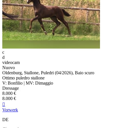
c
d
videocam
Nuovo
Oldenburg, Stallone, Puledri (04/2026), Baio scuro
Ottimo puledro stallone
V: Bonfilio | MV: Dimaggio
Dressage
8.000 €
8.000 €

Vorwerk
DE