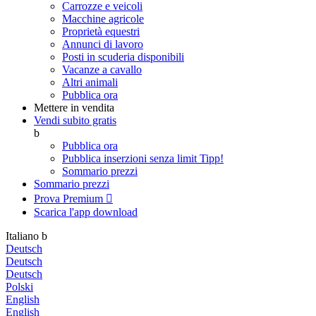
Carrozze e veicoli
Macchine agricole
Proprietà equestri
Annunci di lavoro
Posti in scuderia disponibili
Vacanze a cavallo
Altri animali
Pubblica ora
Mettere in vendita
Vendi subito gratis
b
Pubblica ora
Pubblica inserzioni senza limit
Tipp!
Sommario prezzi
Sommario prezzi
Prova Premium

Scarica l'app
download
Italiano
b
Deutsch
Deutsch
Deutsch
Polski
English
English