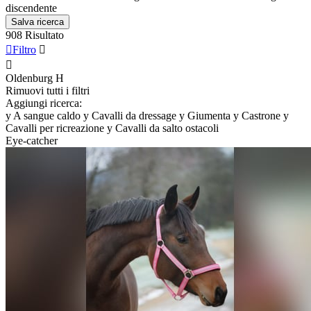
discendente
Salva ricerca
908 Risultato

Filtro


Oldenburg
H
Rimuovi tutti i filtri
Aggiungi ricerca:
y
A sangue caldo
y
Cavalli da dressage
y
Giumenta
y
Castrone
y
Cavalli per ricreazione
y
Cavalli da salto ostacoli
Eye-catcher