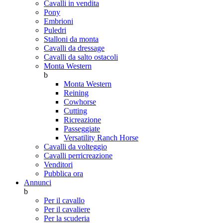
Cavalli in vendita
Pony
Embrioni
Puledri
Stalloni da monta
Cavalli da dressage
Cavalli da salto ostacoli
Monta Western
b
Monta Western
Reining
Cowhorse
Cutting
Ricreazione
Passeggiate
Versatility Ranch Horse
Cavalli da volteggio
Cavalli perricreazione
Venditori
Pubblica ora
Annunci
b
Per il cavallo
Per il cavaliere
Per la scuderia