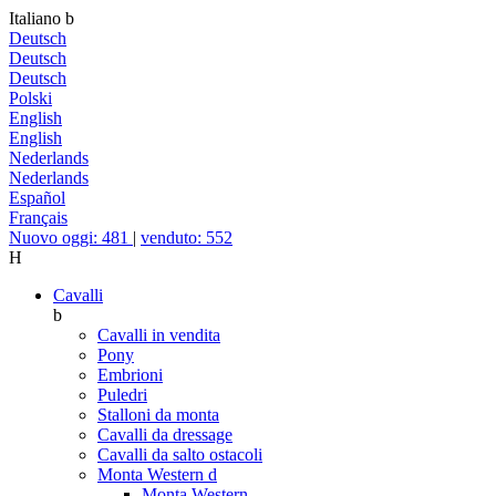
Italiano
b
Deutsch
Deutsch
Deutsch
Polski
English
English
Nederlands
Nederlands
Español
Français
Nuovo oggi: 481
|
venduto: 552
H
Cavalli
b
Cavalli in vendita
Pony
Embrioni
Puledri
Stalloni da monta
Cavalli da dressage
Cavalli da salto ostacoli
Monta Western
d
Monta Western