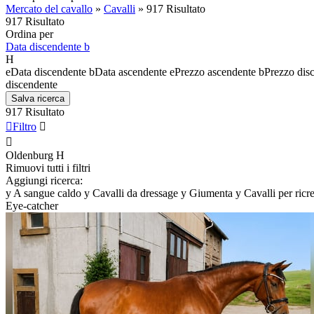
Mercato del cavallo
»
Cavalli
»
917 Risultato
917 Risultato
Ordina per
Data discendente
b
H
e
Data discendente
b
Data ascendente
e
Prezzo ascendente
b
Prezzo dis
discendente
Salva ricerca
917 Risultato

Filtro


Oldenburg
H
Rimuovi tutti i filtri
Aggiungi ricerca:
y
A sangue caldo
y
Cavalli da dressage
y
Giumenta
y
Cavalli per ricr
Eye-catcher