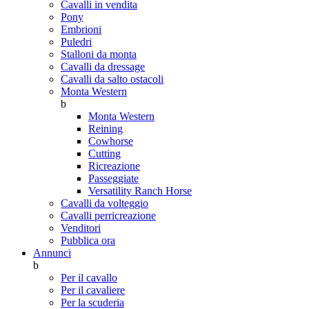
Cavalli in vendita
Pony
Embrioni
Puledri
Stalloni da monta
Cavalli da dressage
Cavalli da salto ostacoli
Monta Western
b
Monta Western
Reining
Cowhorse
Cutting
Ricreazione
Passeggiate
Versatility Ranch Horse
Cavalli da volteggio
Cavalli perricreazione
Venditori
Pubblica ora
Annunci
b
Per il cavallo
Per il cavaliere
Per la scuderia