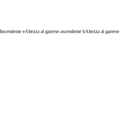
discendente
e
Altezza al garrese ascendente
b
Altezza al garrese