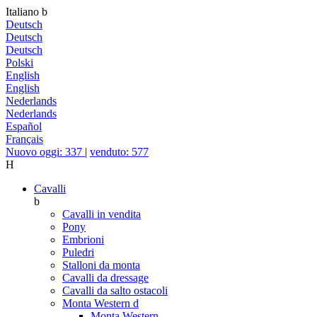
Italiano
b
Deutsch
Deutsch
Deutsch
Polski
English
English
Nederlands
Nederlands
Español
Français
Nuovo oggi: 337
|
venduto: 577
H
Cavalli
b
Cavalli in vendita
Pony
Embrioni
Puledri
Stalloni da monta
Cavalli da dressage
Cavalli da salto ostacoli
Monta Western
d
Monta Western