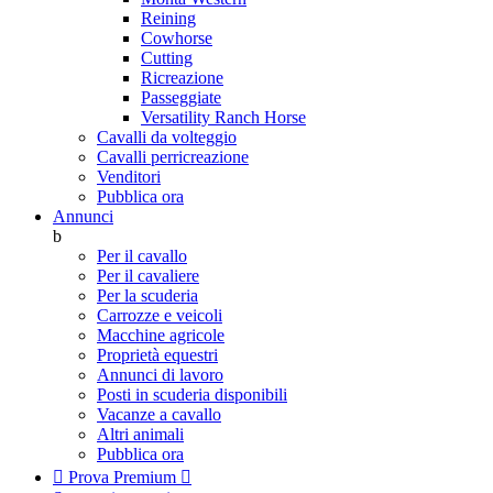
Reining
Cowhorse
Cutting
Ricreazione
Passeggiate
Versatility Ranch Horse
Cavalli da volteggio
Cavalli perricreazione
Venditori
Pubblica ora
Annunci
b
Per il cavallo
Per il cavaliere
Per la scuderia
Carrozze e veicoli
Macchine agricole
Proprietà equestri
Annunci di lavoro
Posti in scuderia disponibili
Vacanze a cavallo
Altri animali
Pubblica ora

Prova Premium
