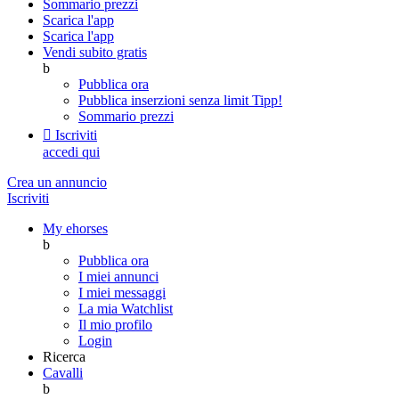
Sommario prezzi
Scarica l'app
Scarica l'app
Vendi subito gratis
b
Pubblica ora
Pubblica inserzioni senza limit
Tipp!
Sommario prezzi

Iscriviti
accedi qui
Crea un annuncio
Iscriviti
My ehorses
b
Pubblica ora
I miei annunci
I miei messaggi
La mia Watchlist
Il mio profilo
Login
Ricerca
Cavalli
b