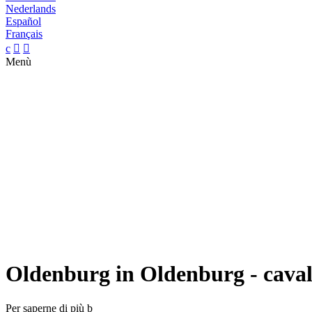
Nederlands
Español
Français
c


Menù
Oldenburg in Oldenburg - cavall
Per saperne di più
b