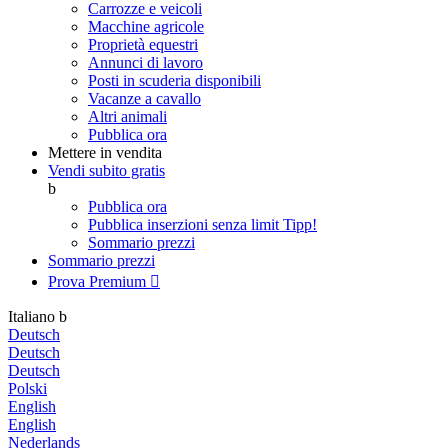
Carrozze e veicoli
Macchine agricole
Proprietà equestri
Annunci di lavoro
Posti in scuderia disponibili
Vacanze a cavallo
Altri animali
Pubblica ora
Mettere in vendita
Vendi subito gratis
b
Pubblica ora
Pubblica inserzioni senza limit
Tipp!
Sommario prezzi
Sommario prezzi
Prova Premium

Italiano
b
Deutsch
Deutsch
Deutsch
Polski
English
English
Nederlands