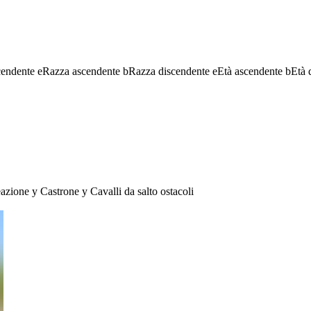
cendente
e
Razza ascendente
b
Razza discendente
e
Età ascendente
b
Età 
eazione
y
Castrone
y
Cavalli da salto ostacoli