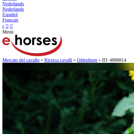
Nederlands
Nederlands
Español
Français
c


Menù
Mercato del cavallo
»
Ricerca cavalli
»
Oldenburg
» ID: 4888814