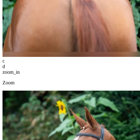
c
d
zoom_in
Zoom