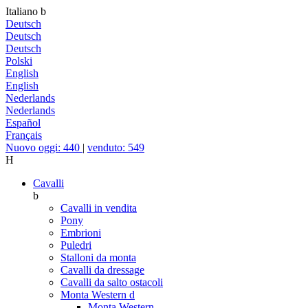
Italiano
b
Deutsch
Deutsch
Deutsch
Polski
English
English
Nederlands
Nederlands
Español
Français
Nuovo oggi: 440
|
venduto: 549
H
Cavalli
b
Cavalli in vendita
Pony
Embrioni
Puledri
Stalloni da monta
Cavalli da dressage
Cavalli da salto ostacoli
Monta Western
d
Monta Western