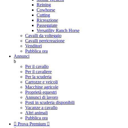
Reining
Cowhorse
Cutting
Ricreazione
Passeggiate
Versatility Ranch Horse
Cavalli da volteggio
Cavalli perricreazione
Venditori
Pubblica ora
Annunci
b
Per il cavallo
Per il cavaliere
Per la scuderia
Carrozze e veicoli
Macchine agricole
Proprietà equestri
Annunci di lavoro
Posti in scuderia disponibili
Vacanze a cavallo
Altri animali
Pubblica ora

Prova Premium
