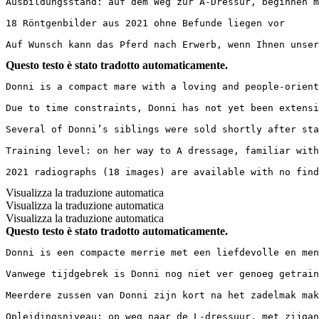
Ausbildungsstand: auf dem Weg zur A-Dressur, beginnen mi
18 Röntgenbilder aus 2021 ohne Befunde liegen vor

Auf Wunsch kann das Pferd nach Erwerb, wenn Ihnen unser
Questo testo è stato tradotto automaticamente.
Donni is a compact mare with a loving and people-orient
Due to time constraints, Donni has not yet been extensi
Several of Donni’s siblings were sold shortly after sta
Training level: on her way to A dressage, familiar with 
2021 radiographs (18 images) are available with no find
Visualizza la traduzione automatica
Visualizza la traduzione automatica
Visualizza la traduzione automatica
Questo testo è stato tradotto automaticamente.
Donni is een compacte merrie met een liefdevolle en men
Vanwege tijdgebrek is Donni nog niet ver genoeg getrain
Meerdere zussen van Donni zijn kort na het zadelmak mak
Opleidingsniveau: op weg naar de L-dressuur, met zijgang