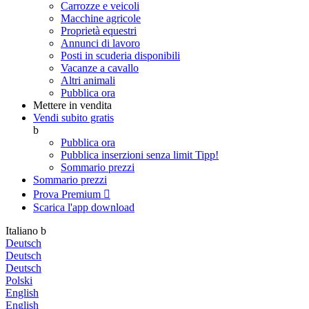
Carrozze e veicoli
Macchine agricole
Proprietà equestri
Annunci di lavoro
Posti in scuderia disponibili
Vacanze a cavallo
Altri animali
Pubblica ora
Mettere in vendita
Vendi subito gratis
b
Pubblica ora
Pubblica inserzioni senza limit
Tipp!
Sommario prezzi
Sommario prezzi
Prova Premium

Scarica l'app
download
Italiano
b
Deutsch
Deutsch
Deutsch
Polski
English
English