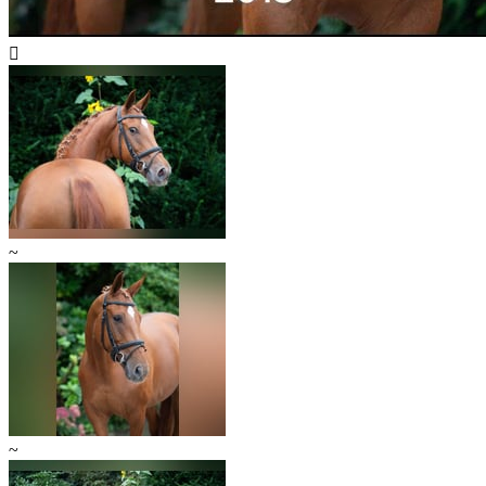

~
~