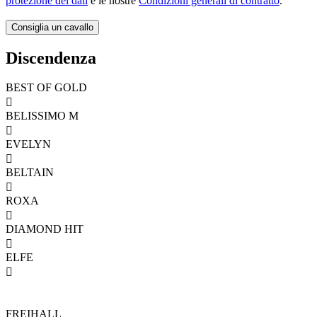
protezione dei dati
e le nostre
Condizioni generali di contratto
.
Discendenza
BEST OF GOLD

BELISSIMO M

EVELYN

BELTAIN

ROXA

DIAMOND HIT

ELFE

FREIHALL