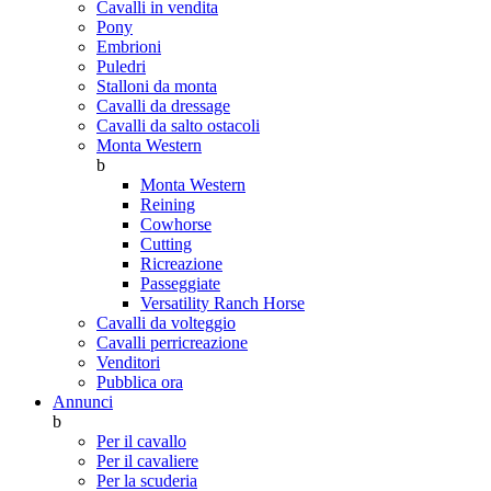
Cavalli in vendita
Pony
Embrioni
Puledri
Stalloni da monta
Cavalli da dressage
Cavalli da salto ostacoli
Monta Western
b
Monta Western
Reining
Cowhorse
Cutting
Ricreazione
Passeggiate
Versatility Ranch Horse
Cavalli da volteggio
Cavalli perricreazione
Venditori
Pubblica ora
Annunci
b
Per il cavallo
Per il cavaliere
Per la scuderia