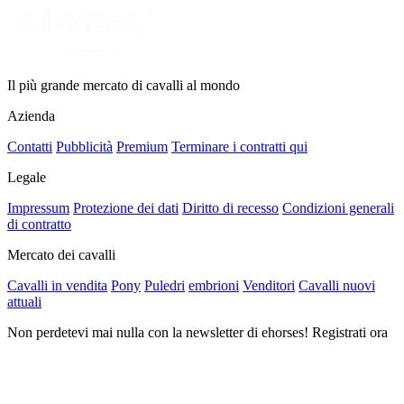
Il più grande mercato di cavalli al mondo
Azienda
Contatti
Pubblicità
Premium
Terminare i contratti qui
Legale
Impressum
Protezione dei dati
Diritto di recesso
Condizioni generali
di contratto
Mercato dei cavalli
Cavalli in vendita
Pony
Puledri
embrioni
Venditori
Cavalli nuovi
attuali
Non perdetevi mai nulla con la newsletter di ehorses! Registrati ora