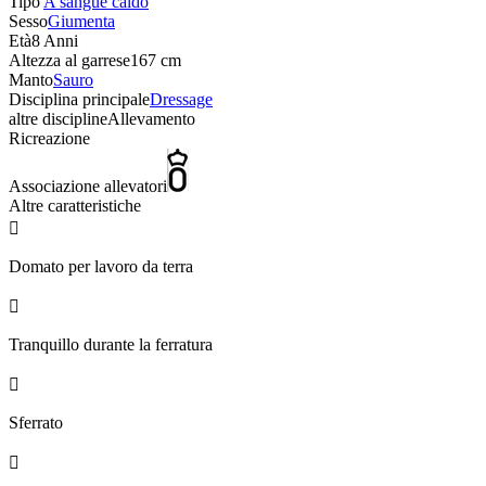
Tipo
A sangue caldo
Sesso
Giumenta
Età
8 Anni
Altezza al garrese
167 cm
Manto
Sauro
Disciplina principale
Dressage
altre discipline
Allevamento
Ricreazione
Associazione allevatori
Altre caratteristiche

Domato per lavoro da terra

Tranquillo durante la ferratura

Sferrato
