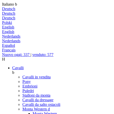
Italiano
b
Deutsch
Deutsch
Deutsch
Polski
English
English
Nederlands
Nederlands
Español
Français
Nuovo oggi: 337
|
venduto: 577
H
Cavalli
b
Cavalli in vendita
Pony
Embrioni
Puledri
Stalloni da monta
Cavalli da dressage
Cavalli da salto ostacoli
Monta Western
d
Monta Western