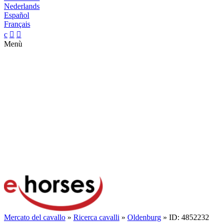
Nederlands
Español
Français
c


Menù
Mercato del cavallo
»
Ricerca cavalli
»
Oldenburg
» ID: 4852232