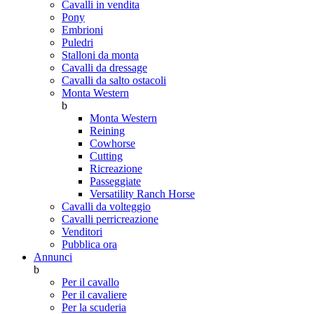
Cavalli in vendita
Pony
Embrioni
Puledri
Stalloni da monta
Cavalli da dressage
Cavalli da salto ostacoli
Monta Western
b
Monta Western
Reining
Cowhorse
Cutting
Ricreazione
Passeggiate
Versatility Ranch Horse
Cavalli da volteggio
Cavalli perricreazione
Venditori
Pubblica ora
Annunci
b
Per il cavallo
Per il cavaliere
Per la scuderia