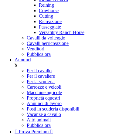
Reining
Cowhorse
Cutting
Ricreazione
Passeggiate
Versatility Ranch Horse
Cavalli da volteggio
Cavalli perricreazione
Venditori
Pubblica ora
Annunci
b
Per il cavallo
Per il cavaliere
Per la scuderia
Carrozze e veicoli
Macchine agricole
Proprietà equestri
Annunci di lavoro
Posti in scuderia disponibili
Vacanze a cavallo
Altri animali
Pubblica ora

Prova Premium
