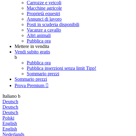
Carrozze e veicoli
Macchine agricole
Proprietà equestri
Annunci di lavoro
Posti in scuderia disponibili
Vacanze a cavallo
Altri animali
Pubblica ora
Mettere in vendita
Vendi subito gratis
b
Pubblica ora
Pubblica inserzioni senza limit
Tipp!
Sommario prezzi
Sommario prezzi
Prova Premium

Italiano
b
Deutsch
Deutsch
Deutsch
Polski
English
English
Nederlands