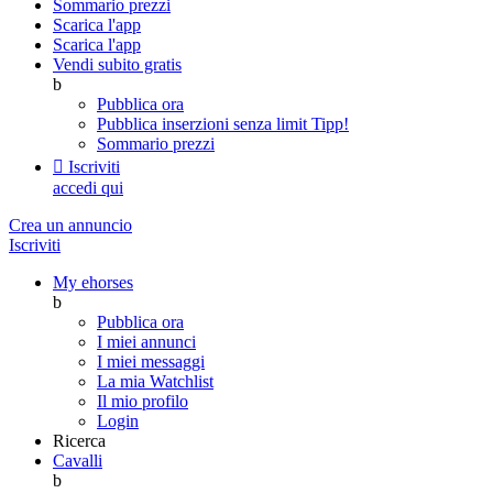
Sommario prezzi
Scarica l'app
Scarica l'app
Vendi subito gratis
b
Pubblica ora
Pubblica inserzioni senza limit
Tipp!
Sommario prezzi

Iscriviti
accedi qui
Crea un annuncio
Iscriviti
My ehorses
b
Pubblica ora
I miei annunci
I miei messaggi
La mia Watchlist
Il mio profilo
Login
Ricerca
Cavalli
b