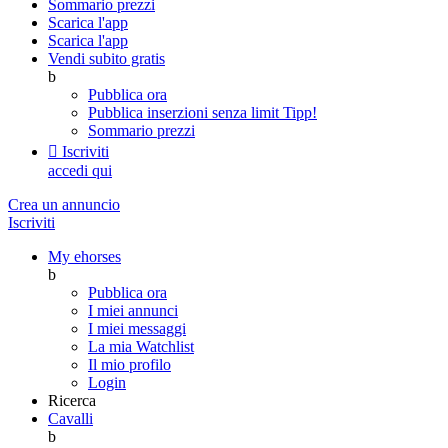
Sommario prezzi
Scarica l'app
Scarica l'app
Vendi subito gratis
b
Pubblica ora
Pubblica inserzioni senza limit
Tipp!
Sommario prezzi

Iscriviti
accedi qui
Crea un annuncio
Iscriviti
My ehorses
b
Pubblica ora
I miei annunci
I miei messaggi
La mia Watchlist
Il mio profilo
Login
Ricerca
Cavalli
b