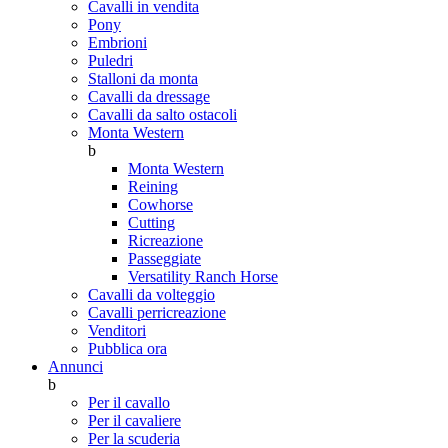
Cavalli in vendita
Pony
Embrioni
Puledri
Stalloni da monta
Cavalli da dressage
Cavalli da salto ostacoli
Monta Western
b
Monta Western
Reining
Cowhorse
Cutting
Ricreazione
Passeggiate
Versatility Ranch Horse
Cavalli da volteggio
Cavalli perricreazione
Venditori
Pubblica ora
Annunci
b
Per il cavallo
Per il cavaliere
Per la scuderia