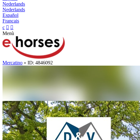
Nederlands
Nederlands
Español
Français
c


Menù
Mercatino
» ID: 4846092