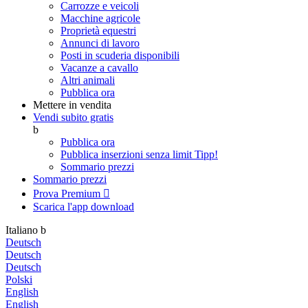
Carrozze e veicoli
Macchine agricole
Proprietà equestri
Annunci di lavoro
Posti in scuderia disponibili
Vacanze a cavallo
Altri animali
Pubblica ora
Mettere in vendita
Vendi subito gratis
b
Pubblica ora
Pubblica inserzioni senza limit
Tipp!
Sommario prezzi
Sommario prezzi
Prova Premium

Scarica l'app
download
Italiano
b
Deutsch
Deutsch
Deutsch
Polski
English
English