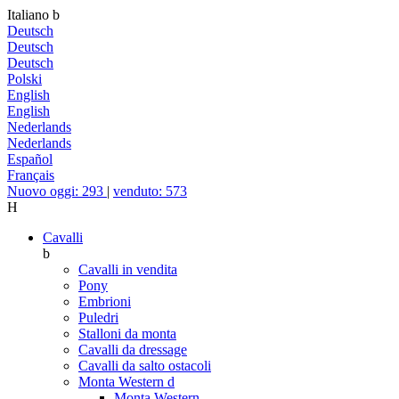
Italiano
b
Deutsch
Deutsch
Deutsch
Polski
English
English
Nederlands
Nederlands
Español
Français
Nuovo oggi: 293
|
venduto: 573
H
Cavalli
b
Cavalli in vendita
Pony
Embrioni
Puledri
Stalloni da monta
Cavalli da dressage
Cavalli da salto ostacoli
Monta Western
d
Monta Western