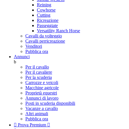
Reining
Cowhorse
Cutting
Ricreazione
Passeggiate
Versatility Ranch Horse
Cavalli da volteggio
Cavalli perricreazione
Venditori
Pubblica ora
Annunci
b
Per il cavallo
Per il cavaliere
Per la scuderia
Carrozze e veicoli
Macchine agricole
Proprietà equestri
Annunci di lavoro
Posti in scuderia disponibili
Vacanze a cavallo
Altri animali
Pubblica ora

Prova Premium
