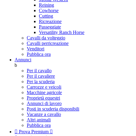
Reining
Cowhorse
Cutting
Ricreazione
Passeggiate
Versatility Ranch Horse
Cavalli da volteggio
Cavalli perricreazione
Venditori
Pubblica ora
Annunci
b
Per il cavallo
Per il cavaliere
Per la scuderia
Carrozze e veicoli
Macchine agricole
Proprietà equestri
Annunci di lavoro
Posti in scuderia disponibili
Vacanze a cavallo
Altri animali
Pubblica ora

Prova Premium
