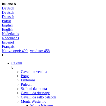
Italiano
b
Deutsch
Deutsch
Deutsch
Polski
English
English
Nederlands
Nederlands
Español
Français
Nuovo oggi: 490
|
venduto: 458
H
Cavalli
b
Cavalli in vendita
Pony
Embrioni
Puledri
Stalloni da monta
Cavalli da dressage
Cavalli da salto ostacoli
Monta Western
d
Monta Western