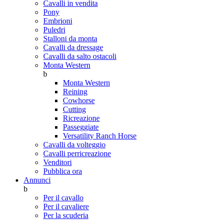
Cavalli in vendita
Pony
Embrioni
Puledri
Stalloni da monta
Cavalli da dressage
Cavalli da salto ostacoli
Monta Western
b
Monta Western
Reining
Cowhorse
Cutting
Ricreazione
Passeggiate
Versatility Ranch Horse
Cavalli da volteggio
Cavalli perricreazione
Venditori
Pubblica ora
Annunci
b
Per il cavallo
Per il cavaliere
Per la scuderia