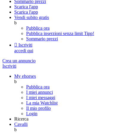
Sommario prezzi
Scarica l'app
Scarica l'app
Vendi subito gratis
b
Pubblica ora
Pubblica inserzioni senza limit
Tipp!
Sommario prezzi

Iscriviti
accedi qui
Crea un annuncio
Iscriviti
My ehorses
b
Pubblica ora
I miei annunci
I miei messaggi
La mia Watchlist
Il mio profilo
Login
Ricerca
Cavalli
b