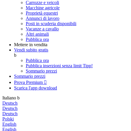
Carrozze e veicoli
Macchine agricole
Proprietà equestri
Annunci di lavoro
Posti in scuderia disponibili
Vacanze a cavallo
Altri animali
Pubblica ora
Mettere in vendita
Vendi subito gratis
b
Pubblica ora
Pubblica inserzioni senza limit
Tipp!
Sommario prezzi
Sommario prezzi
Prova Premium

Scarica l'app
download
Italiano
b
Deutsch
Deutsch
Deutsch
Polski
English
English