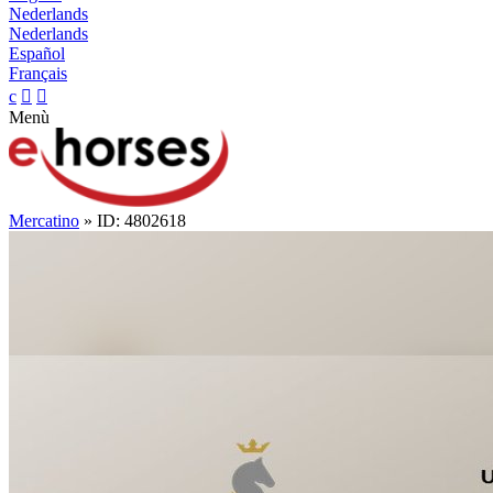
Nederlands
Nederlands
Español
Français
c


Menù
Mercatino
» ID: 4802618