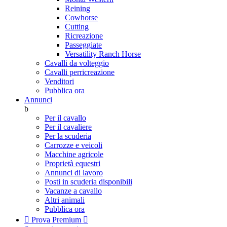
Reining
Cowhorse
Cutting
Ricreazione
Passeggiate
Versatility Ranch Horse
Cavalli da volteggio
Cavalli perricreazione
Venditori
Pubblica ora
Annunci
b
Per il cavallo
Per il cavaliere
Per la scuderia
Carrozze e veicoli
Macchine agricole
Proprietà equestri
Annunci di lavoro
Posti in scuderia disponibili
Vacanze a cavallo
Altri animali
Pubblica ora

Prova Premium
