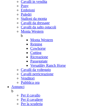
Cavalli in vendita
Pony
Embrioni
Puledri
Stalloni da monta
Cavalli da dressage
Cavalli da salto ostacoli
Monta Western
b
Monta Western
Reining
Cowhorse
Cutting
Ricreazione
Passeggiate
Versatility Ranch Horse
Cavalli da volteggio
Cavalli perricreazione
Venditori
Pubblica ora
Annunci
b
Per il cavallo
Per il cavaliere
Per la scuderia