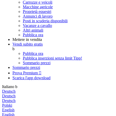
Carrozze e veicoli
Macchine agricole
Proprietà equestri
Annunci di lavoro
Posti in scuderia disponibili
Vacanze a cavallo
Altri animali
Pubblica ora
Mettere in vendita
Vendi subito gratis
b
Pubblica ora
Pubblica inserzioni senza limit
Tipp!
Sommario prezzi
Sommario prezzi
Prova Premium

Scarica l'app
download
Italiano
b
Deutsch
Deutsch
Deutsch
Polski
English
English