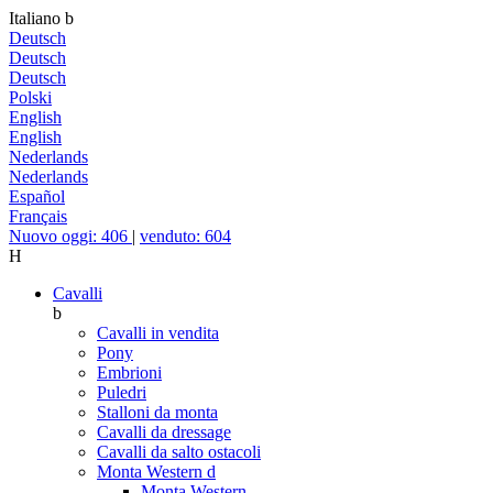
Italiano
b
Deutsch
Deutsch
Deutsch
Polski
English
English
Nederlands
Nederlands
Español
Français
Nuovo oggi: 406
|
venduto: 604
H
Cavalli
b
Cavalli in vendita
Pony
Embrioni
Puledri
Stalloni da monta
Cavalli da dressage
Cavalli da salto ostacoli
Monta Western
d
Monta Western