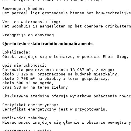
Bouwmogelijkheden:  

Het perceel ligt grotendeels binnen het bouwrechtelijke 
Ver- en wateraansluiting:  

Het woonhuis is aangesloten op het openbare drinkwatern
Vraagprijs op aanvraag
Questo testo è stato tradotto automaticamente.
Lokalizacja:  

Obiekt znajduje się w Lohmarze, w powiecie Rhein-Sieg, N
Opis nieruchomości:  

Całkowita powierzchnia około 13 967 m², z czego:  

około 3 126 m² przeznaczone na budynek mieszkalny,  

około 9 708 m² na obiekty i teren gospodarczy,  

około 600 m² na ogród,  

oraz 533 m² na teren zielony.

Ekskluzywna stadnina oferuje wyjątkowe połączenie nowoc
Certyfikat energetyczny:  

Certyfikat energetyczny jest w przygotowaniu.

Możliwości zabudowy:  

Nieruchomość znajduje się głównie w obszarze wewnętrznym