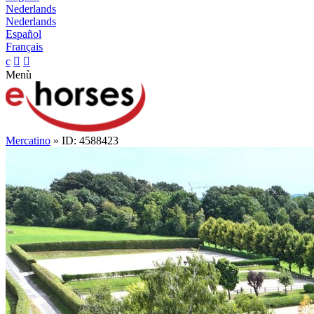
Nederlands
Nederlands
Español
Français
c


Menù
Mercatino
» ID: 4588423