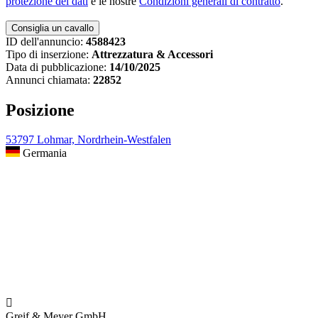
protezione dei dati
e le nostre
Condizioni generali di contratto
.
ID dell'annuncio:
4588423
Tipo di inserzione:
Attrezzatura & Accessori
Data di pubblicazione:
14/10/2025
Annunci chiamata:
22852
Posizione
53797 Lohmar, Nordrhein-Westfalen
Germania

Greif & Meyer GmbH