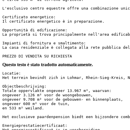
L'esclusivo centro equestre offre una combinazione unic
Certificato energetico:  

Il certificato energetico è in preparazione.

Opportunità di edificazione:  

La proprietà si trova principalmente nell'area edificab
Impianti di fornitura e smaltimento:  

La casa residenziale è collegata alla rete pubblica del
PREZZO DI VENDITA SU RICHIESTA
Questo testo è stato tradotto automaticamente.
Locatie:  

Het terrein bevindt zich in Lohmar, Rhein-Sieg-Kreis, Noo
Objectbeschrijving:  

Totale oppervlakte ongeveer 13.967 m², waarvan:  

ongeveer 3.126 m² voor de woongebouwen,  

ongeveer 9.708 m² voor de gebouwen- en binnenplaats,  

ongeveer 600 m² voor de tuin,  

en 533 m² weiland.  

Het exclusieve paardenpension biedt een bijzondere comb
Energieprestatiecertificaat:  

Het energiecertificaat is in voorbereiding.  
