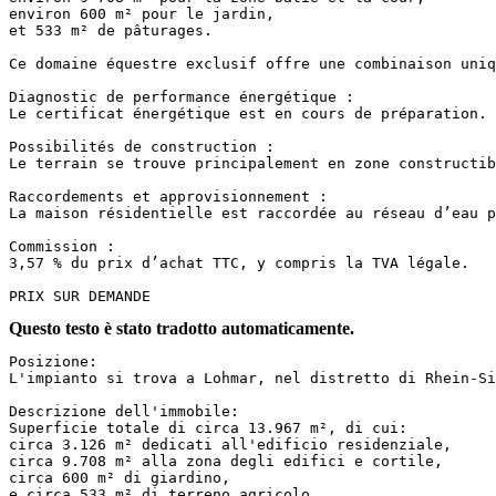
environ 600 m² pour le jardin,

et 533 m² de pâturages.

Ce domaine équestre exclusif offre une combinaison uniq
Diagnostic de performance énergétique :

Le certificat énergétique est en cours de préparation.

Possibilités de construction :

Le terrain se trouve principalement en zone constructib
Raccordements et approvisionnement :

La maison résidentielle est raccordée au réseau d’eau p
Commission :

3,57 % du prix d’achat TTC, y compris la TVA légale.

PRIX SUR DEMANDE
Questo testo è stato tradotto automaticamente.
Posizione:  

L'impianto si trova a Lohmar, nel distretto di Rhein-Sieg
Descrizione dell'immobile:  

Superficie totale di circa 13.967 m², di cui:  

circa 3.126 m² dedicati all'edificio residenziale,  

circa 9.708 m² alla zona degli edifici e cortile,  

circa 600 m² di giardino,  

e circa 533 m² di terreno agricolo.
