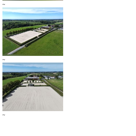
~
~
~