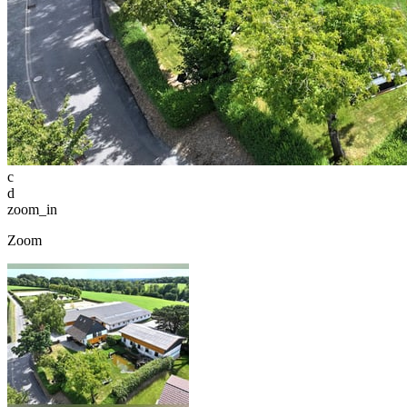
c
d
zoom_in
Zoom