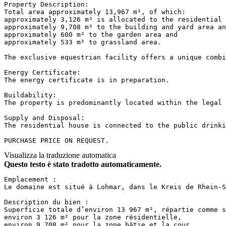
Property Description:

Total area approximately 13,967 m², of which:

approximately 3,126 m² is allocated to the residential b
approximately 9,708 m² to the building and yard area and
approximately 600 m² to the garden area and 

approximately 533 m² to grassland area.

The exclusive equestrian facility offers a unique combi
Energy Certificate:

The energy certificate is in preparation.

Buildability:

The property is predominantly located within the legal b
Supply and Disposal:

The residential house is connected to the public drinki
PURCHASE PRICE ON REQUEST.
Visualizza la traduzione automatica
Questo testo è stato tradotto automaticamente.
Emplacement :

Le domaine est situé à Lohmar, dans le Kreis de Rhein-S
Description du bien :

Superficie totale d’environ 13 967 m², répartie comme s
environ 3 126 m² pour la zone résidentielle,

environ 9 708 m² pour la zone bâtie et la cour,
