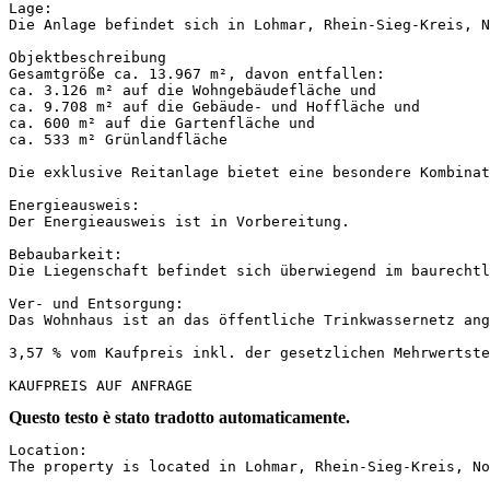
Lage:

Die Anlage befindet sich in Lohmar, Rhein-Sieg-Kreis, Nor
Objektbeschreibung

Gesamtgröße ca. 13.967 m², davon entfallen:

ca. 3.126 m² auf die Wohngebäudefläche und 

ca. 9.708 m² auf die Gebäude- und Hoffläche und 

ca. 600 m² auf die Gartenfläche und 

ca. 533 m² Grünlandfläche

Die exklusive Reitanlage bietet eine besondere Kombinat
Energieausweis:

Der Energieausweis ist in Vorbereitung.

Bebaubarkeit:

Die Liegenschaft befindet sich überwiegend im baurechtli
Ver- und Entsorgung:

Das Wohnhaus ist an das öffentliche Trinkwassernetz ang
3,57 % vom Kaufpreis inkl. der gesetzlichen Mehrwertsteue
KAUFPREIS AUF ANFRAGE
Questo testo è stato tradotto automaticamente.
Location:

The property is located in Lohmar, Rhein-Sieg-Kreis, Nort