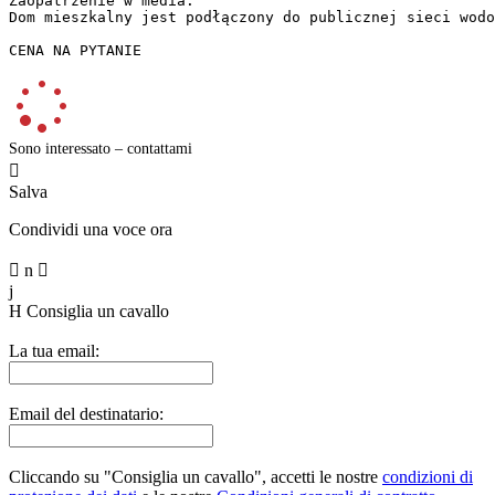
Zaopatrzenie w media:  

Dom mieszkalny jest podłączony do publicznej sieci wodo
CENA NA PYTANIE
Sono interessato – contattami

Salva
Condividi una voce ora

n

j
H
Consiglia un cavallo
La tua email:
Email del destinatario:
Cliccando su "Consiglia un cavallo", accetti le nostre
condizioni di