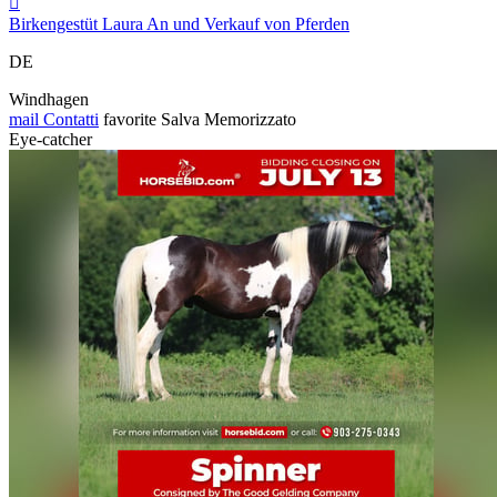

Birkengestüt Laura An und Verkauf von Pferden
DE
Windhagen
mail
Contatti
favorite
Salva
Memorizzato
Eye-catcher