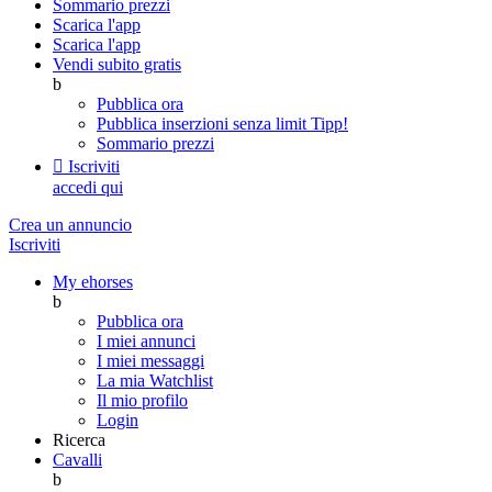
Sommario prezzi
Scarica l'app
Scarica l'app
Vendi subito gratis
b
Pubblica ora
Pubblica inserzioni senza limit
Tipp!
Sommario prezzi

Iscriviti
accedi qui
Crea un annuncio
Iscriviti
My ehorses
b
Pubblica ora
I miei annunci
I miei messaggi
La mia Watchlist
Il mio profilo
Login
Ricerca
Cavalli
b