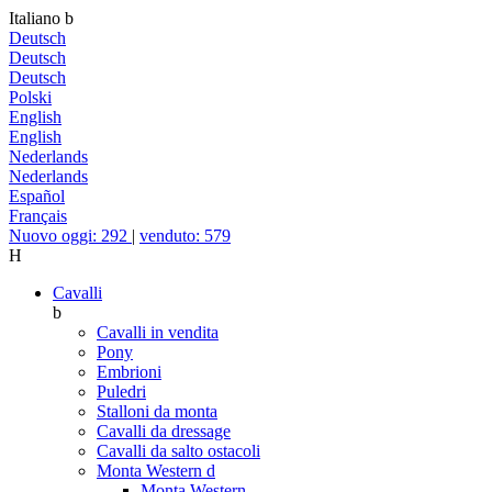
Italiano
b
Deutsch
Deutsch
Deutsch
Polski
English
English
Nederlands
Nederlands
Español
Français
Nuovo oggi: 292
|
venduto: 579
H
Cavalli
b
Cavalli in vendita
Pony
Embrioni
Puledri
Stalloni da monta
Cavalli da dressage
Cavalli da salto ostacoli
Monta Western
d
Monta Western