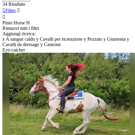
34 Risultato

Filtro


Pinto Horse
H
Rimuovi tutti i filtri
Aggiungi ricerca:
y
A sangue caldo
y
Cavalli per ricreazione
y
Pezzato
y
Giumenta
y
Cavalli da dressage
y
Castrone
Eye-catcher