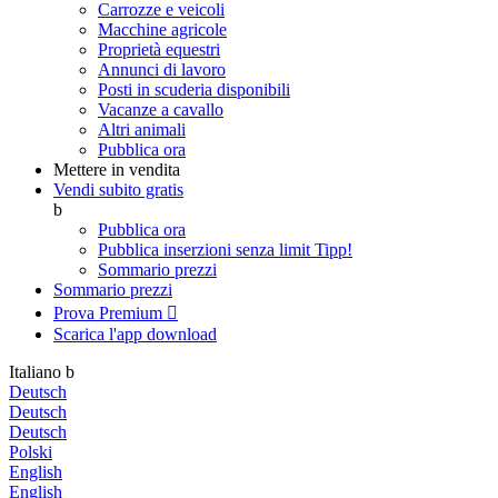
Carrozze e veicoli
Macchine agricole
Proprietà equestri
Annunci di lavoro
Posti in scuderia disponibili
Vacanze a cavallo
Altri animali
Pubblica ora
Mettere in vendita
Vendi subito gratis
b
Pubblica ora
Pubblica inserzioni senza limit
Tipp!
Sommario prezzi
Sommario prezzi
Prova Premium

Scarica l'app
download
Italiano
b
Deutsch
Deutsch
Deutsch
Polski
English
English