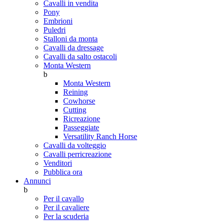
Cavalli in vendita
Pony
Embrioni
Puledri
Stalloni da monta
Cavalli da dressage
Cavalli da salto ostacoli
Monta Western
b
Monta Western
Reining
Cowhorse
Cutting
Ricreazione
Passeggiate
Versatility Ranch Horse
Cavalli da volteggio
Cavalli perricreazione
Venditori
Pubblica ora
Annunci
b
Per il cavallo
Per il cavaliere
Per la scuderia