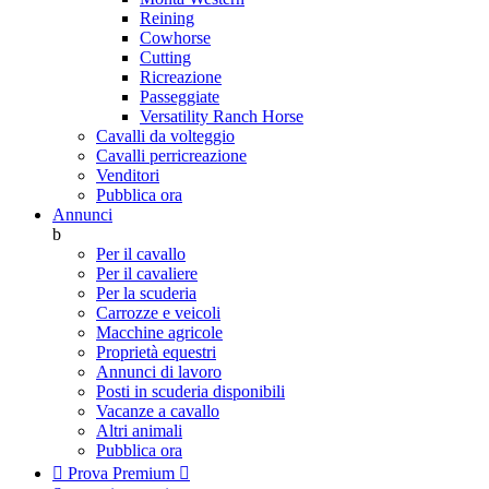
Reining
Cowhorse
Cutting
Ricreazione
Passeggiate
Versatility Ranch Horse
Cavalli da volteggio
Cavalli perricreazione
Venditori
Pubblica ora
Annunci
b
Per il cavallo
Per il cavaliere
Per la scuderia
Carrozze e veicoli
Macchine agricole
Proprietà equestri
Annunci di lavoro
Posti in scuderia disponibili
Vacanze a cavallo
Altri animali
Pubblica ora

Prova Premium
