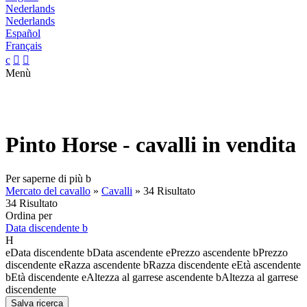
Nederlands
Nederlands
Español
Français
c


Menù
Pinto Horse - cavalli in vendita
Per saperne di più
b
Mercato del cavallo
»
Cavalli
»
34 Risultato
34 Risultato
Ordina per
Data discendente
b
H
e
Data discendente
b
Data ascendente
e
Prezzo ascendente
b
Prezzo
discendente
e
Razza ascendente
b
Razza discendente
e
Età ascendente
b
Età discendente
e
Altezza al garrese ascendente
b
Altezza al garrese
discendente
Salva ricerca