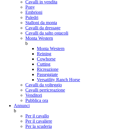
Cavalli in vendita
Pony
Embrioni
Puledri
Stalloni da monta
Cavalli da dressage
Cavalli da salto ostacoli
Monta Western
b
Monta Western
Reining
Cowhorse
Cutting
Ricreazione
Passeggiate
Versatility Ranch Horse
Cavalli da volteggio
Cavalli perricreazione
Venditori
Pubblica ora
Annunci
b
Per il cavallo
Per il cavaliere
Per la scuderia