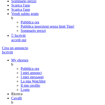
Sommario prezzi
Scarica l'app
Scarica l'app
Vendi subito gratis
b
Pubblica ora
Pubblica inserzioni senza limit
Tipp!
Sommario prezzi

Iscriviti
accedi qui
Crea un annuncio
Iscriviti
My ehorses
b
Pubblica ora
I miei annunci
I miei messaggi
La mia Watchlist
Il mio profilo
Login
Ricerca
Cavalli
b