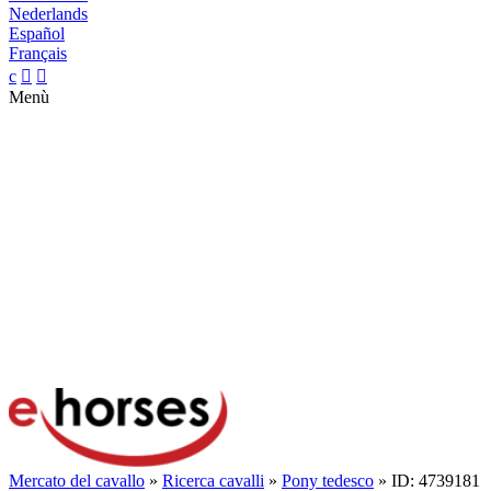
Nederlands
Español
Français
c


Menù
Mercato del cavallo
»
Ricerca cavalli
»
Pony tedesco
» ID: 4739181