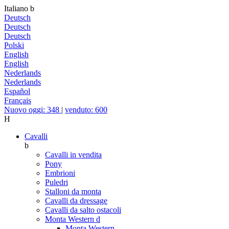
Italiano
b
Deutsch
Deutsch
Deutsch
Polski
English
English
Nederlands
Nederlands
Español
Français
Nuovo oggi: 348
|
venduto: 600
H
Cavalli
b
Cavalli in vendita
Pony
Embrioni
Puledri
Stalloni da monta
Cavalli da dressage
Cavalli da salto ostacoli
Monta Western
d
Monta Western