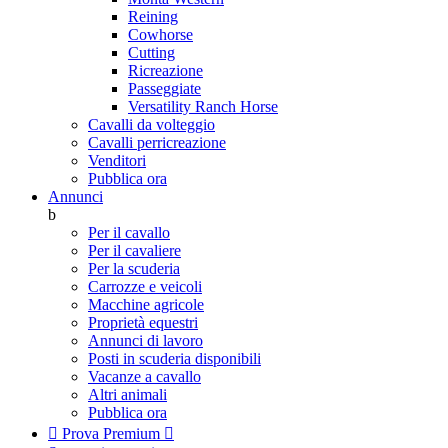
Reining
Cowhorse
Cutting
Ricreazione
Passeggiate
Versatility Ranch Horse
Cavalli da volteggio
Cavalli perricreazione
Venditori
Pubblica ora
Annunci
b
Per il cavallo
Per il cavaliere
Per la scuderia
Carrozze e veicoli
Macchine agricole
Proprietà equestri
Annunci di lavoro
Posti in scuderia disponibili
Vacanze a cavallo
Altri animali
Pubblica ora

Prova Premium
