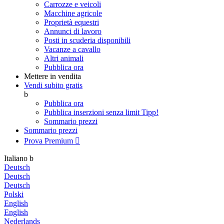
Carrozze e veicoli
Macchine agricole
Proprietà equestri
Annunci di lavoro
Posti in scuderia disponibili
Vacanze a cavallo
Altri animali
Pubblica ora
Mettere in vendita
Vendi subito gratis
b
Pubblica ora
Pubblica inserzioni senza limit
Tipp!
Sommario prezzi
Sommario prezzi
Prova Premium

Italiano
b
Deutsch
Deutsch
Deutsch
Polski
English
English
Nederlands