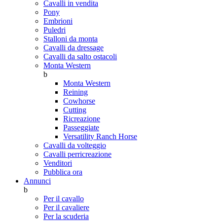
Cavalli in vendita
Pony
Embrioni
Puledri
Stalloni da monta
Cavalli da dressage
Cavalli da salto ostacoli
Monta Western
b
Monta Western
Reining
Cowhorse
Cutting
Ricreazione
Passeggiate
Versatility Ranch Horse
Cavalli da volteggio
Cavalli perricreazione
Venditori
Pubblica ora
Annunci
b
Per il cavallo
Per il cavaliere
Per la scuderia