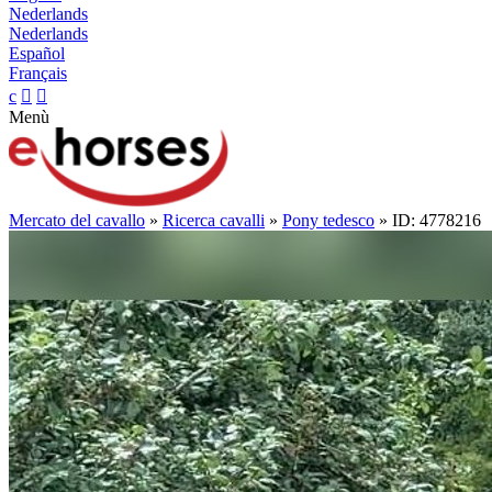
Nederlands
Nederlands
Español
Français
c


Menù
Mercato del cavallo
»
Ricerca cavalli
»
Pony tedesco
» ID: 4778216