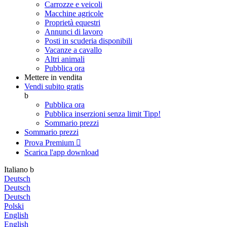
Carrozze e veicoli
Macchine agricole
Proprietà equestri
Annunci di lavoro
Posti in scuderia disponibili
Vacanze a cavallo
Altri animali
Pubblica ora
Mettere in vendita
Vendi subito gratis
b
Pubblica ora
Pubblica inserzioni senza limit
Tipp!
Sommario prezzi
Sommario prezzi
Prova Premium

Scarica l'app
download
Italiano
b
Deutsch
Deutsch
Deutsch
Polski
English
English