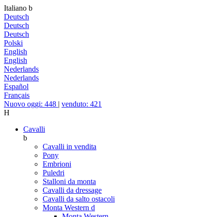
Italiano
b
Deutsch
Deutsch
Deutsch
Polski
English
English
Nederlands
Nederlands
Español
Français
Nuovo oggi: 448
|
venduto: 421
H
Cavalli
b
Cavalli in vendita
Pony
Embrioni
Puledri
Stalloni da monta
Cavalli da dressage
Cavalli da salto ostacoli
Monta Western
d
Monta Western