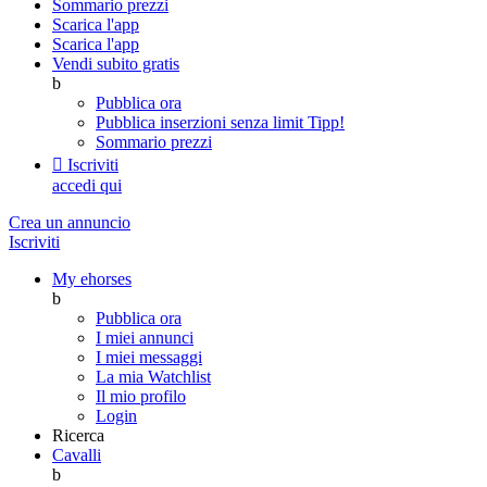
Sommario prezzi
Scarica l'app
Scarica l'app
Vendi subito gratis
b
Pubblica ora
Pubblica inserzioni senza limit
Tipp!
Sommario prezzi

Iscriviti
accedi qui
Crea un annuncio
Iscriviti
My ehorses
b
Pubblica ora
I miei annunci
I miei messaggi
La mia Watchlist
Il mio profilo
Login
Ricerca
Cavalli
b