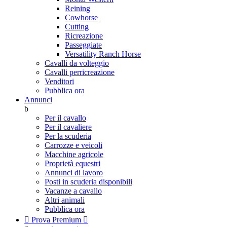
Reining
Cowhorse
Cutting
Ricreazione
Passeggiate
Versatility Ranch Horse
Cavalli da volteggio
Cavalli perricreazione
Venditori
Pubblica ora
Annunci
b
Per il cavallo
Per il cavaliere
Per la scuderia
Carrozze e veicoli
Macchine agricole
Proprietà equestri
Annunci di lavoro
Posti in scuderia disponibili
Vacanze a cavallo
Altri animali
Pubblica ora

Prova Premium
