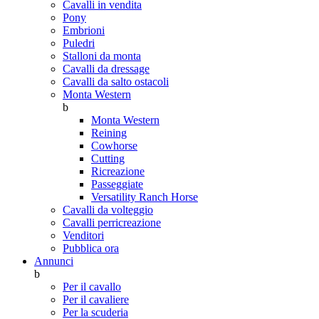
Cavalli in vendita
Pony
Embrioni
Puledri
Stalloni da monta
Cavalli da dressage
Cavalli da salto ostacoli
Monta Western
b
Monta Western
Reining
Cowhorse
Cutting
Ricreazione
Passeggiate
Versatility Ranch Horse
Cavalli da volteggio
Cavalli perricreazione
Venditori
Pubblica ora
Annunci
b
Per il cavallo
Per il cavaliere
Per la scuderia