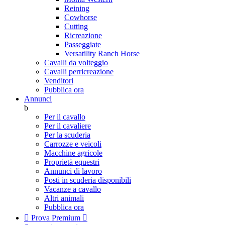
Reining
Cowhorse
Cutting
Ricreazione
Passeggiate
Versatility Ranch Horse
Cavalli da volteggio
Cavalli perricreazione
Venditori
Pubblica ora
Annunci
b
Per il cavallo
Per il cavaliere
Per la scuderia
Carrozze e veicoli
Macchine agricole
Proprietà equestri
Annunci di lavoro
Posti in scuderia disponibili
Vacanze a cavallo
Altri animali
Pubblica ora

Prova Premium
