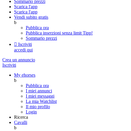
Sommario prezzi
Scarica l'app
Scarica l'app
Vendi subito gratis
b
Pubblica ora
Pubblica inserzioni senza limit
Tipp!
Sommario prezzi

Iscriviti
accedi qui
Crea un annuncio
Iscriviti
My ehorses
b
Pubblica ora
I miei annunci
I miei messaggi
La mia Watchlist
Il mio profilo
Login
Ricerca
Cavalli
b