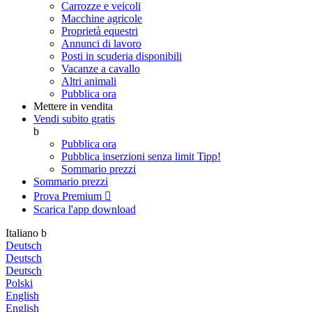
Carrozze e veicoli
Macchine agricole
Proprietà equestri
Annunci di lavoro
Posti in scuderia disponibili
Vacanze a cavallo
Altri animali
Pubblica ora
Mettere in vendita
Vendi subito gratis
b
Pubblica ora
Pubblica inserzioni senza limit
Tipp!
Sommario prezzi
Sommario prezzi
Prova Premium

Scarica l'app
download
Italiano
b
Deutsch
Deutsch
Deutsch
Polski
English
English