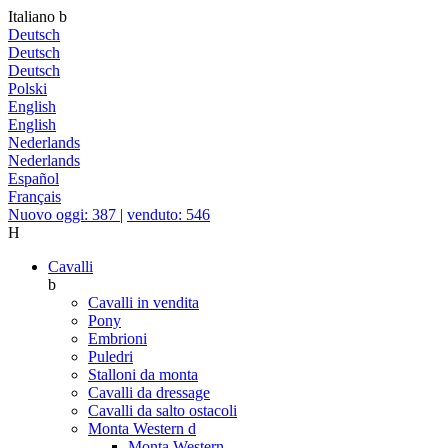
Italiano
b
Deutsch
Deutsch
Deutsch
Polski
English
English
Nederlands
Nederlands
Español
Français
Nuovo oggi: 387
|
venduto: 546
H
Cavalli
b
Cavalli in vendita
Pony
Embrioni
Puledri
Stalloni da monta
Cavalli da dressage
Cavalli da salto ostacoli
Monta Western
d
Monta Western