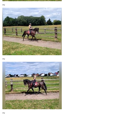
~
~
~