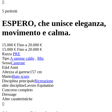

5 preferiti
ESPERO, che unisce eleganza,
movimento e calma.
15.000 € Fino a 20.000 €
15.000 € Fino a 20.000 €
Razza
PRE
Tipo
A sangue caldo
,
Mix
Sesso
Castrone
Età
4 Anni
Altezza al garrese
157 cm
Manto
Baio scuro
Disciplina principale
Ricreazione
altre discipline
Lavoro Equitation
Concorso completo
Dressage
Altre caratteristiche
