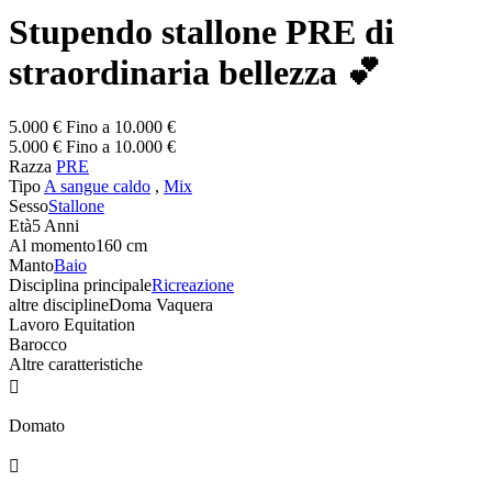
Stupendo stallone PRE di
straordinaria bellezza 💕
5.000 € Fino a 10.000 €
5.000 € Fino a 10.000 €
Razza
PRE
Tipo
A sangue caldo
,
Mix
Sesso
Stallone
Età
5 Anni
Al momento
160 cm
Manto
Baio
Disciplina principale
Ricreazione
altre discipline
Doma Vaquera
Lavoro Equitation
Barocco
Altre caratteristiche

Domato
