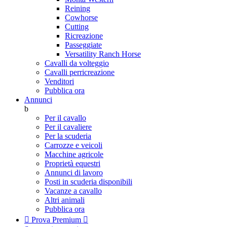
Reining
Cowhorse
Cutting
Ricreazione
Passeggiate
Versatility Ranch Horse
Cavalli da volteggio
Cavalli perricreazione
Venditori
Pubblica ora
Annunci
b
Per il cavallo
Per il cavaliere
Per la scuderia
Carrozze e veicoli
Macchine agricole
Proprietà equestri
Annunci di lavoro
Posti in scuderia disponibili
Vacanze a cavallo
Altri animali
Pubblica ora

Prova Premium
