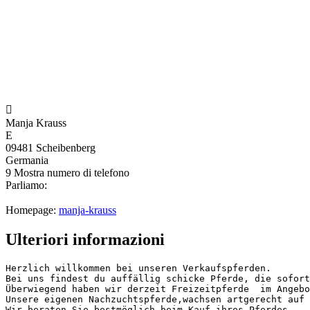

Manja Krauss
E
09481 Scheibenberg
Germania
9
Mostra numero di telefono
Parliamo:
Homepage:
manja-krauss
Ulteriori informazioni
Herzlich willkommen bei unseren Verkaufspferden.

Bei uns findest du auffällig schicke Pferde, die sofort 
Überwiegend haben wir derzeit Freizeitpferde  im Angebo
Unsere eigenen Nachzuchtspferde,wachsen artgerecht auf 
Wir beraten Sie bestmöglich beim Kauf ihres Pferdes.
