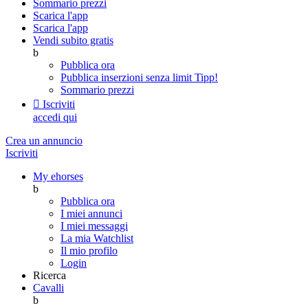
Sommario prezzi
Scarica l'app
Scarica l'app
Vendi subito gratis
b
Pubblica ora
Pubblica inserzioni senza limit
Tipp!
Sommario prezzi

Iscriviti
accedi qui
Crea un annuncio
Iscriviti
My ehorses
b
Pubblica ora
I miei annunci
I miei messaggi
La mia Watchlist
Il mio profilo
Login
Ricerca
Cavalli
b