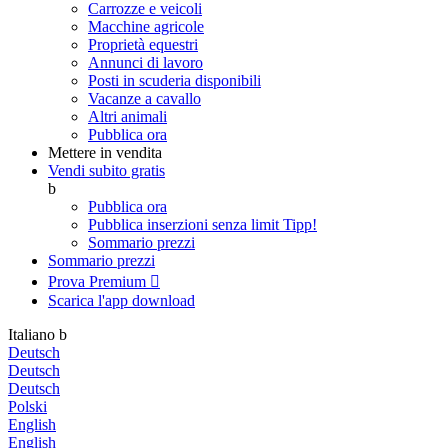
Carrozze e veicoli
Macchine agricole
Proprietà equestri
Annunci di lavoro
Posti in scuderia disponibili
Vacanze a cavallo
Altri animali
Pubblica ora
Mettere in vendita
Vendi subito gratis
b
Pubblica ora
Pubblica inserzioni senza limit
Tipp!
Sommario prezzi
Sommario prezzi
Prova Premium

Scarica l'app
download
Italiano
b
Deutsch
Deutsch
Deutsch
Polski
English
English