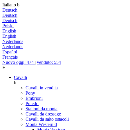
Italiano
b
Deutsch
Deutsch
Deutsch
Polski
English
English
Nederlands
Nederlands
Español
Français
Nuovo oggi: 474
|
venduto: 554
H
Cavalli
b
Cavalli in vendita
Pony
Embrioni
Puledri
Stalloni da monta
Cavalli da dressage
Cavalli da salto ostacoli
Monta Western
d
Monta Western