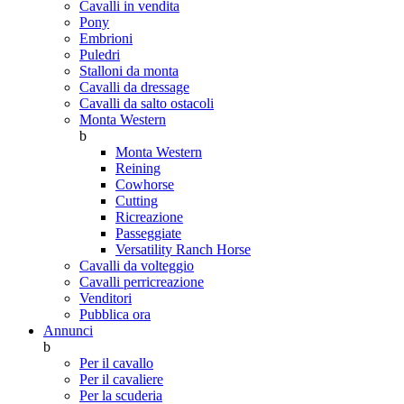
Cavalli in vendita
Pony
Embrioni
Puledri
Stalloni da monta
Cavalli da dressage
Cavalli da salto ostacoli
Monta Western
b
Monta Western
Reining
Cowhorse
Cutting
Ricreazione
Passeggiate
Versatility Ranch Horse
Cavalli da volteggio
Cavalli perricreazione
Venditori
Pubblica ora
Annunci
b
Per il cavallo
Per il cavaliere
Per la scuderia