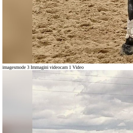
imagesmode
3 Immagini
videocam
1 Video