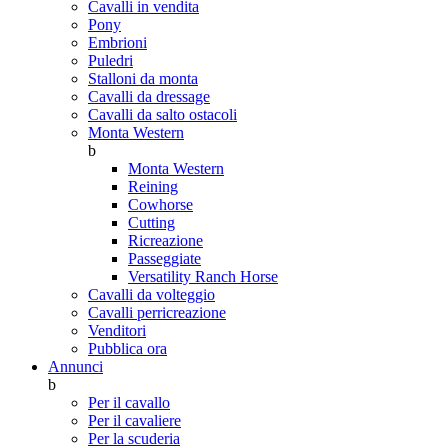
Cavalli in vendita
Pony
Embrioni
Puledri
Stalloni da monta
Cavalli da dressage
Cavalli da salto ostacoli
Monta Western
b
Monta Western
Reining
Cowhorse
Cutting
Ricreazione
Passeggiate
Versatility Ranch Horse
Cavalli da volteggio
Cavalli perricreazione
Venditori
Pubblica ora
Annunci
b
Per il cavallo
Per il cavaliere
Per la scuderia