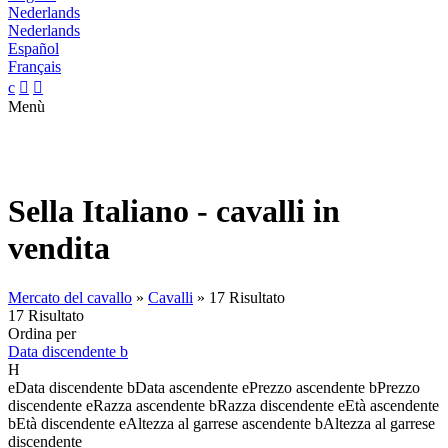
Nederlands
Nederlands
Español
Français
c


Menù
Sella Italiano - cavalli in
vendita
Mercato del cavallo
»
Cavalli
»
17 Risultato
17 Risultato
Ordina per
Data discendente
b
H
e
Data discendente
b
Data ascendente
e
Prezzo ascendente
b
Prezzo
discendente
e
Razza ascendente
b
Razza discendente
e
Età ascendente
b
Età discendente
e
Altezza al garrese ascendente
b
Altezza al garrese
discendente