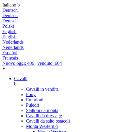
Italiano
b
Deutsch
Deutsch
Deutsch
Polski
English
English
Nederlands
Nederlands
Español
Français
Nuovo oggi: 406
|
venduto: 604
H
Cavalli
b
Cavalli in vendita
Pony
Embrioni
Puledri
Stalloni da monta
Cavalli da dressage
Cavalli da salto ostacoli
Monta Western
d
Monta Western