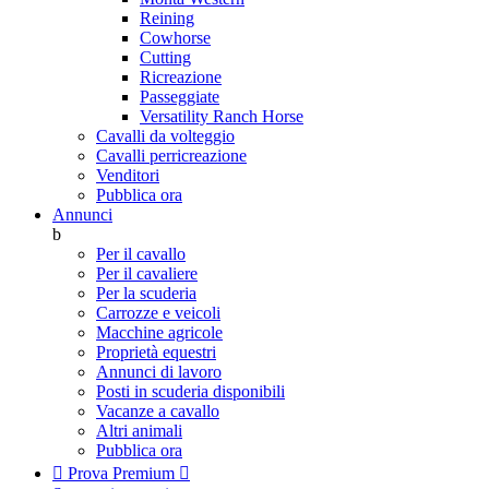
Reining
Cowhorse
Cutting
Ricreazione
Passeggiate
Versatility Ranch Horse
Cavalli da volteggio
Cavalli perricreazione
Venditori
Pubblica ora
Annunci
b
Per il cavallo
Per il cavaliere
Per la scuderia
Carrozze e veicoli
Macchine agricole
Proprietà equestri
Annunci di lavoro
Posti in scuderia disponibili
Vacanze a cavallo
Altri animali
Pubblica ora

Prova Premium
