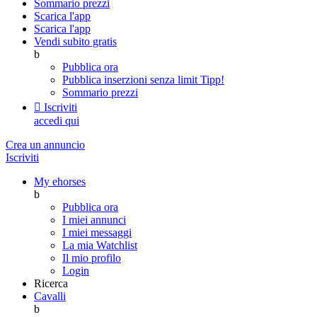
Sommario prezzi
Scarica l'app
Scarica l'app
Vendi subito gratis
b
Pubblica ora
Pubblica inserzioni senza limit
Tipp!
Sommario prezzi

Iscriviti
accedi qui
Crea un annuncio
Iscriviti
My ehorses
b
Pubblica ora
I miei annunci
I miei messaggi
La mia Watchlist
Il mio profilo
Login
Ricerca
Cavalli
b