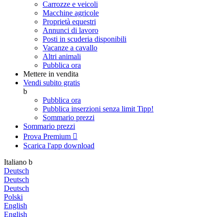
Carrozze e veicoli
Macchine agricole
Proprietà equestri
Annunci di lavoro
Posti in scuderia disponibili
Vacanze a cavallo
Altri animali
Pubblica ora
Mettere in vendita
Vendi subito gratis
b
Pubblica ora
Pubblica inserzioni senza limit
Tipp!
Sommario prezzi
Sommario prezzi
Prova Premium

Scarica l'app
download
Italiano
b
Deutsch
Deutsch
Deutsch
Polski
English
English