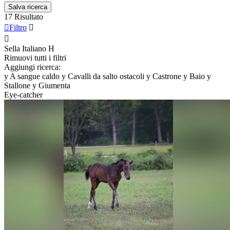
Salva ricerca
17 Risultato

Filtro


Sella Italiano
H
Rimuovi tutti i filtri
Aggiungi ricerca:
y
A sangue caldo
y
Cavalli da salto ostacoli
y
Castrone
y
Baio
y
Stallone
y
Giumenta
Eye-catcher