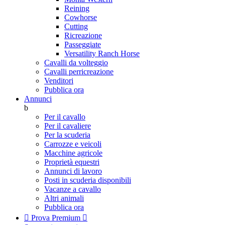
Reining
Cowhorse
Cutting
Ricreazione
Passeggiate
Versatility Ranch Horse
Cavalli da volteggio
Cavalli perricreazione
Venditori
Pubblica ora
Annunci
b
Per il cavallo
Per il cavaliere
Per la scuderia
Carrozze e veicoli
Macchine agricole
Proprietà equestri
Annunci di lavoro
Posti in scuderia disponibili
Vacanze a cavallo
Altri animali
Pubblica ora

Prova Premium
