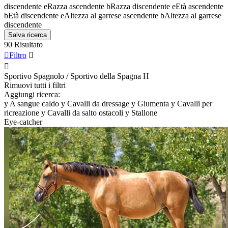
discendente
e
Razza ascendente
b
Razza discendente
e
Età ascendente
b
Età discendente
e
Altezza al garrese ascendente
b
Altezza al garrese
discendente
Salva ricerca
90 Risultato

Filtro


Sportivo Spagnolo / Sportivo della Spagna
H
Rimuovi tutti i filtri
Aggiungi ricerca:
y
A sangue caldo
y
Cavalli da dressage
y
Giumenta
y
Cavalli per
ricreazione
y
Cavalli da salto ostacoli
y
Stallone
Eye-catcher