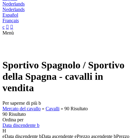
Nederlands
Nederlands
Español
Français
c


Menù
Sportivo Spagnolo / Sportivo
della Spagna - cavalli in
vendita
Per saperne di più
b
Mercato del cavallo
»
Cavalli
»
90 Risultato
90 Risultato
Ordina per
Data discendente
b
H
e
Data discendente
b
Data ascendente
e
Prezzo ascendente
b
Prezzo