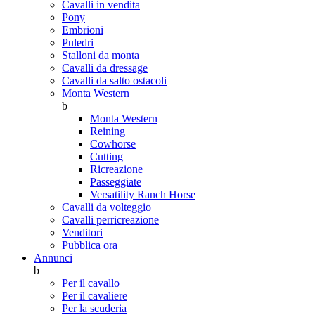
Cavalli in vendita
Pony
Embrioni
Puledri
Stalloni da monta
Cavalli da dressage
Cavalli da salto ostacoli
Monta Western
b
Monta Western
Reining
Cowhorse
Cutting
Ricreazione
Passeggiate
Versatility Ranch Horse
Cavalli da volteggio
Cavalli perricreazione
Venditori
Pubblica ora
Annunci
b
Per il cavallo
Per il cavaliere
Per la scuderia