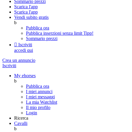
Sommario prezzi
Scarica l'app
Scarica l'app
Vendi subito gratis
b
Pubblica ora
Pubblica inserzioni senza limit
Tipp!
Sommario prezzi

Iscriviti
accedi qui
Crea un annuncio
Iscriviti
My ehorses
b
Pubblica ora
I miei annunci
I miei messaggi
La mia Watchlist
Il mio profilo
Login
Ricerca
Cavalli
b