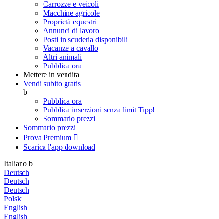
Carrozze e veicoli
Macchine agricole
Proprietà equestri
Annunci di lavoro
Posti in scuderia disponibili
Vacanze a cavallo
Altri animali
Pubblica ora
Mettere in vendita
Vendi subito gratis
b
Pubblica ora
Pubblica inserzioni senza limit
Tipp!
Sommario prezzi
Sommario prezzi
Prova Premium

Scarica l'app
download
Italiano
b
Deutsch
Deutsch
Deutsch
Polski
English
English