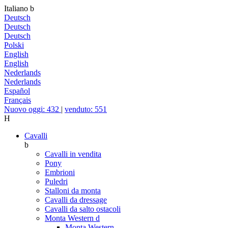
Italiano
b
Deutsch
Deutsch
Deutsch
Polski
English
English
Nederlands
Nederlands
Español
Français
Nuovo oggi: 432
|
venduto: 551
H
Cavalli
b
Cavalli in vendita
Pony
Embrioni
Puledri
Stalloni da monta
Cavalli da dressage
Cavalli da salto ostacoli
Monta Western
d
Monta Western