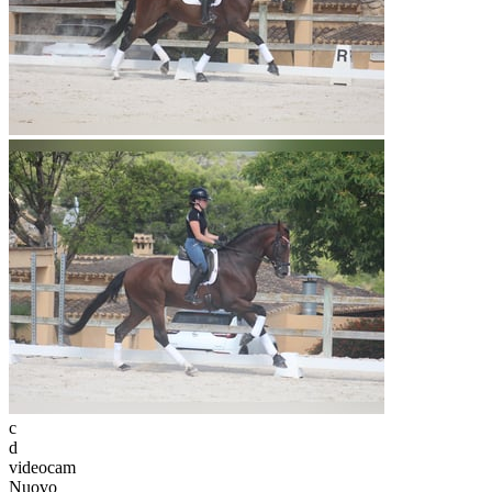
c
d
videocam
Nuovo