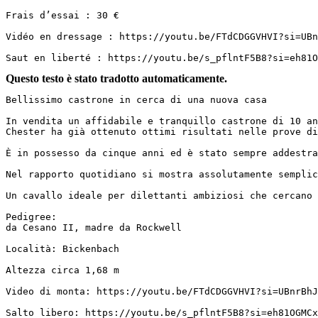
Frais d’essai : 30 €  

Vidéo en dressage : https://youtu.be/FTdCDGGVHVI?si=UBn
Saut en liberté : https://youtu.be/s_pflntF5B8?si=eh81O
Questo testo è stato tradotto automaticamente.
Bellissimo castrone in cerca di una nuova casa

In vendita un affidabile e tranquillo castrone di 10 ann
Chester ha già ottenuto ottimi risultati nelle prove di
È in possesso da cinque anni ed è stato sempre addestrat
Nel rapporto quotidiano si mostra assolutamente semplic
Un cavallo ideale per dilettanti ambiziosi che cercano u
Pedigree:  

da Cesano II, madre da Rockwell

Località: Bickenbach

Altezza circa 1,68 m

Video di monta: https://youtu.be/FTdCDGGVHVI?si=UBnrBhJ_K
Salto libero: https://youtu.be/s_pflntF5B8?si=eh81OGMCx