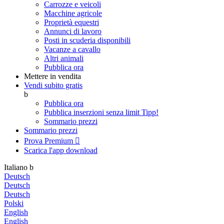
Carrozze e veicoli
Macchine agricole
Proprietà equestri
Annunci di lavoro
Posti in scuderia disponibili
Vacanze a cavallo
Altri animali
Pubblica ora
Mettere in vendita
Vendi subito gratis
b
Pubblica ora
Pubblica inserzioni senza limit
Tipp!
Sommario prezzi
Sommario prezzi
Prova Premium

Scarica l'app
download
Italiano
b
Deutsch
Deutsch
Deutsch
Polski
English
English