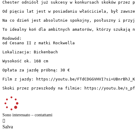
Chester odniósł już sukcesy w konkursach skoków przez p
Od pięciu lat jest w posiadaniu właściciela, był zawsze
Na co dzień jest absolutnie spokojny, posłuszny i przyj
To idealny koń dla ambitnych amatorów, którzy szukają n
Rodowód:

od Cesano II z matki Rockwella

Lokalizacja: Bickenbach

Wysokość ok. 168 cm

Opłata za jazdę próbną: 30 €

Film z jazdy: https://youtu.be/FTdCDGGVHVI?si=UBnrBhJ_K
Skoki przez przeszkody na filmie: https://youtu.be/s_pf
Sono interessato – contattami

Salva