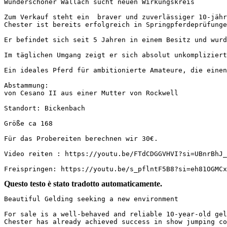
Wunderschöner Wallach sucht neuen Wirkungskreis 

Zum Verkauf steht ein  braver und zuverlässiger 10-jähri
Chester ist bereits erfolgreich in Springpferdeprüfungen
Er befindet sich seit 5 Jahren in einem Besitz und wurde
Im täglichen Umgang zeigt er sich absolut unkompliziert
Ein ideales Pferd für ambitionierte Amateure, die einen 
Abstammung:

von Cesano II aus einer Mutter von Rockwell

Standort: Bickenbach 

Größe ca 168

Für das Probereiten berechnen wir 30€. 

Video reiten : https://youtu.be/FTdCDGGVHVI?si=UBnrBhJ_KQ
Freispringen: https://youtu.be/s_pflntF5B8?si=eh81OGMCx
Questo testo è stato tradotto automaticamente.
Beautiful Gelding seeking a new environment

For sale is a well-behaved and reliable 10-year-old geld
Chester has already achieved success in show jumping com