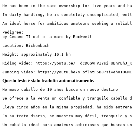
He has been in the same ownership for five years and has
In daily handling, he is completely uncomplicated, well
An ideal horse for ambitious amateurs seeking a reliable
Pedigree:  

by Cesano II out of a mare by Rockwell

Location: Bickenbach

Height: approximately 16.1 hh

Riding video: https://youtu.be/FTdCDGGVHVI?si=UBnrBhJ_KQE
Jumping video: https://youtu.be/s_pflntF5B8?si=eh81OGMC
Questo testo è stato tradotto automaticamente.
Hermoso caballo de 10 años busca un nuevo destino

Se ofrece a la venta un confiable y tranquilo caballo d
Lleva cinco años en la misma propiedad, ha sido entrenad
En su trato diario, se muestra muy dócil, tranquilo y s
Un caballo ideal para amateurs ambiciosos que buscan un 