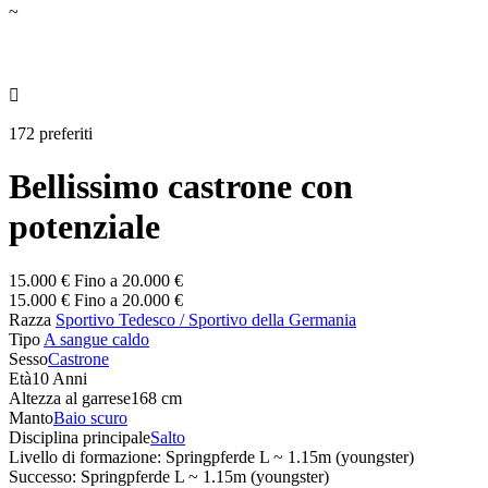
~

172 preferiti
Bellissimo castrone con
potenziale
15.000 € Fino a 20.000 €
15.000 € Fino a 20.000 €
Razza
Sportivo Tedesco / Sportivo della Germania
Tipo
A sangue caldo
Sesso
Castrone
Età
10 Anni
Altezza al garrese
168 cm
Manto
Baio scuro
Disciplina principale
Salto
Livello di formazione: Springpferde L ~ 1.15m (youngster)
Successo: Springpferde L ~ 1.15m (youngster)