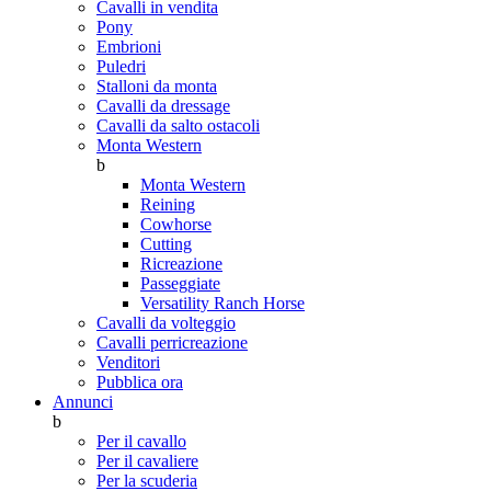
Cavalli in vendita
Pony
Embrioni
Puledri
Stalloni da monta
Cavalli da dressage
Cavalli da salto ostacoli
Monta Western
b
Monta Western
Reining
Cowhorse
Cutting
Ricreazione
Passeggiate
Versatility Ranch Horse
Cavalli da volteggio
Cavalli perricreazione
Venditori
Pubblica ora
Annunci
b
Per il cavallo
Per il cavaliere
Per la scuderia