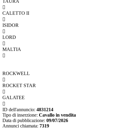
TAURA

CALETTO II

ISIDOR

LORD

MALTIA

ROCKWELL

ROCKET STAR

GALATEE

ID dell'annuncio:
4831214
Tipo di inserzione:
Cavallo in vendita
Data di pubblicazione:
09/07/2026
Annunci chiamata:
7319