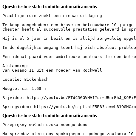
Questo testo è stato tradotto automaticamente.
Prachtige ruin zoekt een nieuwe uitdaging

Te koop aangeboden: een brave en betrouwbare 10-jarige r
Chester heeft al succesvolle prestaties geleverd in spri
Hij is al 5 jaar in bezit en is altijd zorgvuldig opgele
In de dagelijkse omgang toont hij zich absoluut problee
Een ideaal paard voor ambitieuze amateurs die een betrou
Afstamming:  

van Cesano II uit een moeder van Rockwell

Locatie: Bickenbach

Hoogte: ca. 1,68 m

Rijvideo: https://youtu.be/FTdCDGGVHVI?si=UBnrBhJ_KQEiFHx
Springvideo: https://youtu.be/s_pflntF5B8?si=eh81OGMCxo
Questo testo è stato tradotto automaticamente.
Przepiękny wałach szuka nowego domu

Na sprzedaż oferujemy spokojnego i godnego zaufania 10-