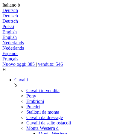
Italiano
b
Deutsch
Deutsch
Deutsch
Polski
English
English
Nederlands
Nederlands
Español
Français
Nuovo oggi: 385
|
venduto: 546
H
Cavalli
b
Cavalli in vendita
Pony
Embrioni
Puledri
Stalloni da monta
Cavalli da dressage
Cavalli da salto ostacoli
Monta Western
d
Monta Western