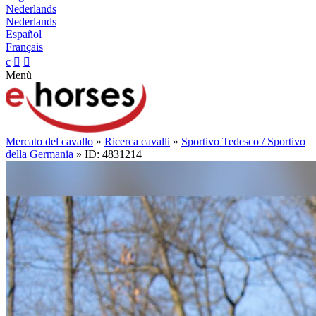
Nederlands
Nederlands
Español
Français
c


Menù
Mercato del cavallo
»
Ricerca cavalli
»
Sportivo Tedesco / Sportivo
della Germania
» ID: 4831214