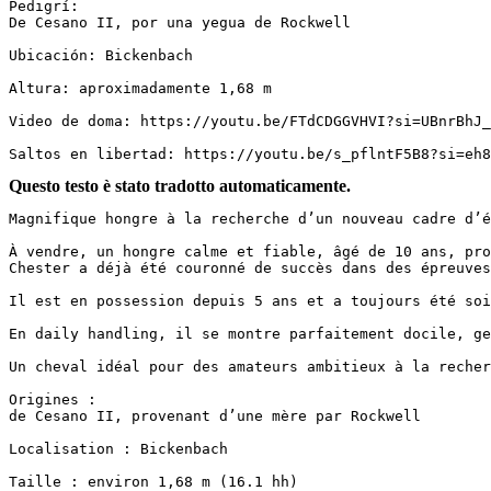
Pedigrí:

De Cesano II, por una yegua de Rockwell

Ubicación: Bickenbach

Altura: aproximadamente 1,68 m

Video de doma: https://youtu.be/FTdCDGGVHVI?si=UBnrBhJ_KQ
Saltos en libertad: https://youtu.be/s_pflntF5B8?si=eh8
Questo testo è stato tradotto automaticamente.
Magnifique hongre à la recherche d’un nouveau cadre d’é
À vendre, un hongre calme et fiable, âgé de 10 ans, pro
Chester a déjà été couronné de succès dans des épreuves
Il est en possession depuis 5 ans et a toujours été soi
En daily handling, il se montre parfaitement docile, ge
Un cheval idéal pour des amateurs ambitieux à la recher
Origines :  

de Cesano II, provenant d’une mère par Rockwell

Localisation : Bickenbach

Taille : environ 1,68 m (16.1 hh)
