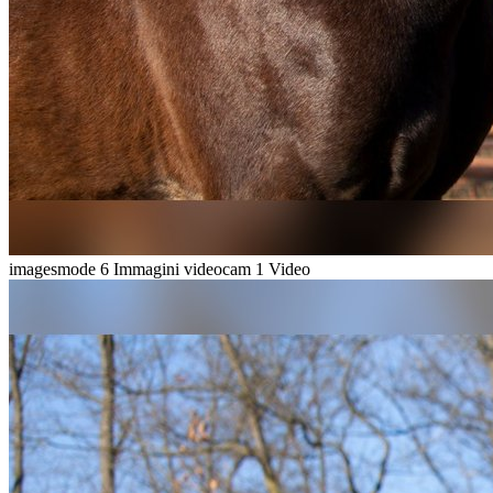
imagesmode
6 Immagini
videocam
1 Video