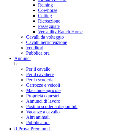
Reining
Cowhorse
Cutting
Ricreazione
Passeggiate
Versatility Ranch Horse
Cavalli da volteggio
Cavalli perricreazione
Venditori
Pubblica ora
Annunci
b
Per il cavallo
Per il cavaliere
Per la scuderia
Carrozze e veicoli
Macchine agricole
Proprietà equestri
Annunci di lavoro
Posti in scuderia disponibili
Vacanze a cavallo
Altri animali
Pubblica ora

Prova Premium
