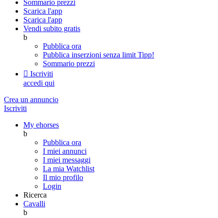
Sommario prezzi
Scarica l'app
Scarica l'app
Vendi subito gratis
b
Pubblica ora
Pubblica inserzioni senza limit
Tipp!
Sommario prezzi

Iscriviti
accedi qui
Crea un annuncio
Iscriviti
My ehorses
b
Pubblica ora
I miei annunci
I miei messaggi
La mia Watchlist
Il mio profilo
Login
Ricerca
Cavalli
b