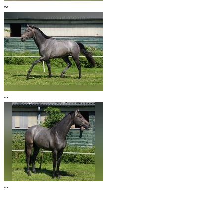
~
~
~