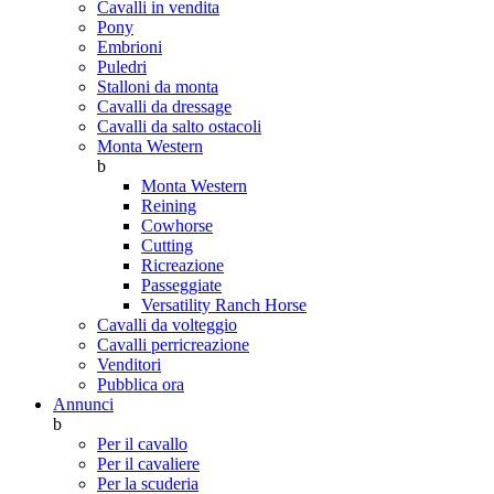
Cavalli in vendita
Pony
Embrioni
Puledri
Stalloni da monta
Cavalli da dressage
Cavalli da salto ostacoli
Monta Western
b
Monta Western
Reining
Cowhorse
Cutting
Ricreazione
Passeggiate
Versatility Ranch Horse
Cavalli da volteggio
Cavalli perricreazione
Venditori
Pubblica ora
Annunci
b
Per il cavallo
Per il cavaliere
Per la scuderia