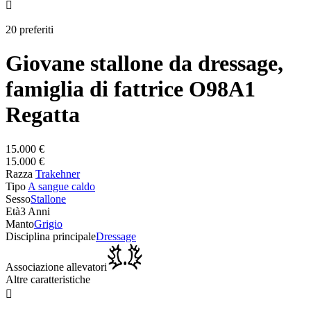

20 preferiti
Giovane stallone da dressage,
famiglia di fattrice O98A1
Regatta
15.000 €
15.000 €
Razza
Trakehner
Tipo
A sangue caldo
Sesso
Stallone
Età
3 Anni
Manto
Grigio
Disciplina principale
Dressage
Associazione allevatori
Altre caratteristiche
