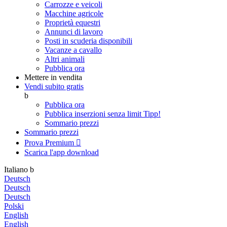
Carrozze e veicoli
Macchine agricole
Proprietà equestri
Annunci di lavoro
Posti in scuderia disponibili
Vacanze a cavallo
Altri animali
Pubblica ora
Mettere in vendita
Vendi subito gratis
b
Pubblica ora
Pubblica inserzioni senza limit
Tipp!
Sommario prezzi
Sommario prezzi
Prova Premium

Scarica l'app
download
Italiano
b
Deutsch
Deutsch
Deutsch
Polski
English
English