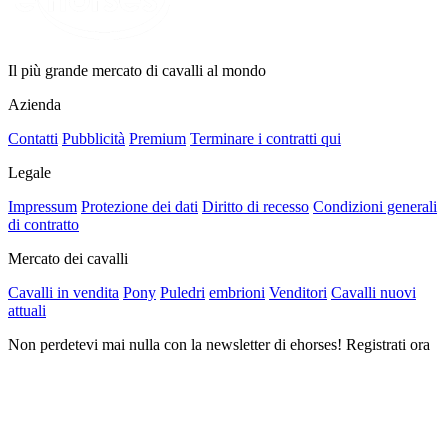
Il più grande mercato di cavalli al mondo
Azienda
Contatti
Pubblicità
Premium
Terminare i contratti qui
Legale
Impressum
Protezione dei dati
Diritto di recesso
Condizioni generali
di contratto
Mercato dei cavalli
Cavalli in vendita
Pony
Puledri
embrioni
Venditori
Cavalli nuovi
attuali
Non perdetevi mai nulla con la newsletter di ehorses! Registrati ora