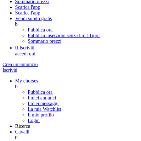
Sommario prezzi
Scarica l'app
Scarica l'app
Vendi subito gratis
b
Pubblica ora
Pubblica inserzioni senza limit
Tipp!
Sommario prezzi

Iscriviti
accedi qui
Crea un annuncio
Iscriviti
My ehorses
b
Pubblica ora
I miei annunci
I miei messaggi
La mia Watchlist
Il mio profilo
Login
Ricerca
Cavalli
b