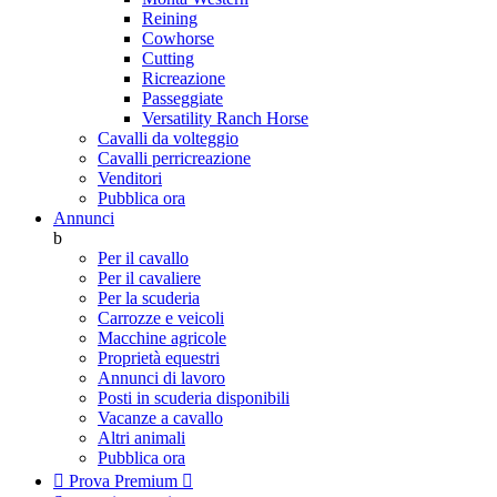
Reining
Cowhorse
Cutting
Ricreazione
Passeggiate
Versatility Ranch Horse
Cavalli da volteggio
Cavalli perricreazione
Venditori
Pubblica ora
Annunci
b
Per il cavallo
Per il cavaliere
Per la scuderia
Carrozze e veicoli
Macchine agricole
Proprietà equestri
Annunci di lavoro
Posti in scuderia disponibili
Vacanze a cavallo
Altri animali
Pubblica ora

Prova Premium
