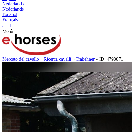
Nederlands
Nederlands
Español
Français
c


Menù
Mercato del cavallo
»
Ricerca cavalli
»
Trakehner
» ID: 4793871