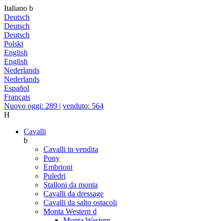
Italiano
b
Deutsch
Deutsch
Deutsch
Polski
English
English
Nederlands
Nederlands
Español
Français
Nuovo oggi: 289
|
venduto: 564
H
Cavalli
b
Cavalli in vendita
Pony
Embrioni
Puledri
Stalloni da monta
Cavalli da dressage
Cavalli da salto ostacoli
Monta Western
d
Monta Western