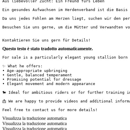
Aus liebevoller Zucht: Ein Freund fürs Leben

Ein gesundes Aufwachsen im Herdenverband ist die Basis 
Da uns jedes Fohlen am Herzen liegt, suchen wir den per
Besuchen Sie uns gerne, um die Mütter und Verwandten vor
Kontaktieren Sie uns gern für Details!
Questo testo è stato tradotto automaticamente.
For sale is a particularly elegant young stallion born i
✨ What he offers:

• Age-appropriate upbringing

• Gentle, balanced temperament

• Promising potential for dressage

• Elegant movement and modern appearance

🐎 Ideal for ambitious riders or for further training in 
📩 We are happy to provide videos and additional informati
Feel free to contact us for more details!
Visualizza la traduzione automatica
Visualizza la traduzione automatica
Visualizza la traduzione automatica