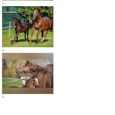
~
~
~