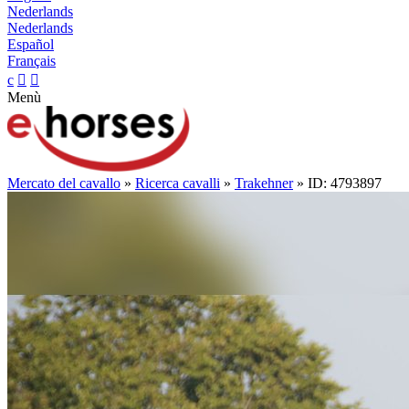
Nederlands
Nederlands
Español
Français
c


Menù
Mercato del cavallo
»
Ricerca cavalli
»
Trakehner
» ID: 4793897