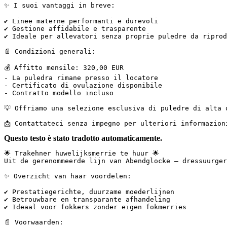
✨ I suoi vantaggi in breve:  

✔ Linee materne performanti e durevoli  

✔ Gestione affidabile e trasparente  

✔ Ideale per allevatori senza proprie puledre da riprod
📄 Condizioni generali:  

💰 Affitto mensile: 320,00 EUR  

- La puledra rimane presso il locatore  

- Certificato di ovulazione disponibile  

- Contratto modello incluso  

💡 Offriamo una selezione esclusiva di puledre di alta 
📩 Contattateci senza impegno per ulteriori informazion
Questo testo è stato tradotto automaticamente.
🌟 Trakehner huwelijksmerrie te huur 🌟  

Uit de gerenommeerde lijn van Abendglocke – dressuurgeri
✨ Overzicht van haar voordelen:

✔ Prestatiegerichte, duurzame moederlijnen  

✔ Betrouwbare en transparante afhandeling  

✔ Ideaal voor fokkers zonder eigen fokmerries

📄 Voorwaarden:
