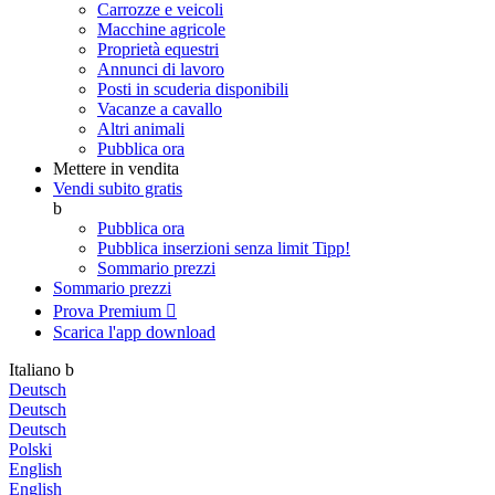
Carrozze e veicoli
Macchine agricole
Proprietà equestri
Annunci di lavoro
Posti in scuderia disponibili
Vacanze a cavallo
Altri animali
Pubblica ora
Mettere in vendita
Vendi subito gratis
b
Pubblica ora
Pubblica inserzioni senza limit
Tipp!
Sommario prezzi
Sommario prezzi
Prova Premium

Scarica l'app
download
Italiano
b
Deutsch
Deutsch
Deutsch
Polski
English
English