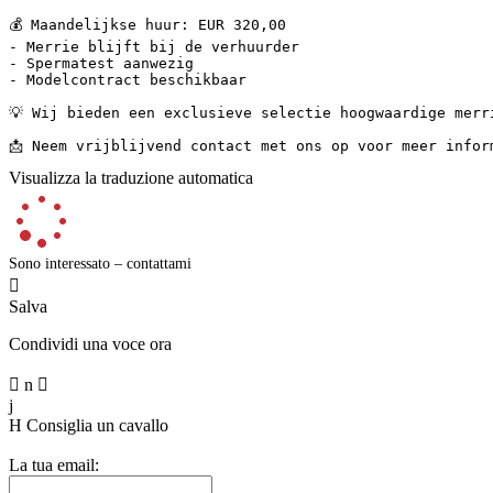
💰 Maandelijkse huur: EUR 320,00  

- Merrie blijft bij de verhuurder  

- Spermatest aanwezig  

- Modelcontract beschikbaar

💡 Wij bieden een exclusieve selectie hoogwaardige merr
📩 Neem vrijblijvend contact met ons op voor meer infor
Visualizza la traduzione automatica
Sono interessato – contattami

Salva
Condividi una voce ora

n

j
H
Consiglia un cavallo
La tua email: