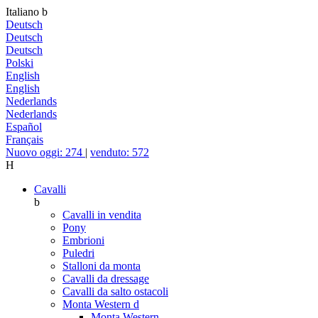
Italiano
b
Deutsch
Deutsch
Deutsch
Polski
English
English
Nederlands
Nederlands
Español
Français
Nuovo oggi: 274
|
venduto: 572
H
Cavalli
b
Cavalli in vendita
Pony
Embrioni
Puledri
Stalloni da monta
Cavalli da dressage
Cavalli da salto ostacoli
Monta Western
d
Monta Western