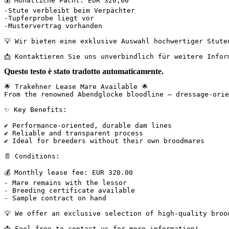
💰 Monatliche Pacht: EUR 320,00

-Stute verbleibt beim Verpächter

-Tupferprobe liegt vor

-Mustervertrag vorhanden

💡 Wir bieten eine exklusive Auswahl hochwertiger Stuten
📩 Kontaktieren Sie uns unverbindlich für weitere Infor
Questo testo è stato tradotto automaticamente.
🌟 Trakehner Lease Mare Available 🌟  

From the renowned Abendglocke bloodline – dressage-orien
✨ Key Benefits:  

✔ Performance-oriented, durable dam lines  

✔ Reliable and transparent process  

✔ Ideal for breeders without their own broodmares  

📄 Conditions:  

💰 Monthly lease fee: EUR 320.00  

- Mare remains with the lessor  

- Breeding certificate available  

- Sample contract on hand  

💡 We offer an exclusive selection of high-quality broo
📩 Feel free to contact us for more information!