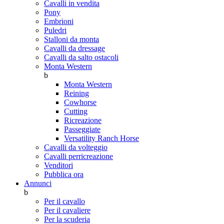
Cavalli in vendita
Pony
Embrioni
Puledri
Stalloni da monta
Cavalli da dressage
Cavalli da salto ostacoli
Monta Western
b
Monta Western
Reining
Cowhorse
Cutting
Ricreazione
Passeggiate
Versatility Ranch Horse
Cavalli da volteggio
Cavalli perricreazione
Venditori
Pubblica ora
Annunci
b
Per il cavallo
Per il cavaliere
Per la scuderia