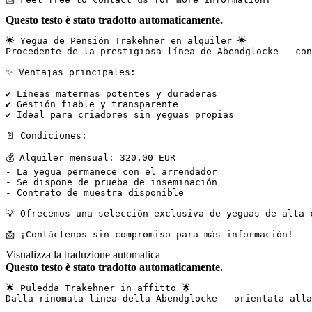
Questo testo è stato tradotto automaticamente.
🌟 Yegua de Pensión Trakehner en alquiler 🌟  

Procedente de la prestigiosa línea de Abendglocke – con
✨ Ventajas principales:

✔ Líneas maternas potentes y duraderas  

✔ Gestión fiable y transparente  

✔ Ideal para criadores sin yeguas propias

📄 Condiciones:

💰 Alquiler mensual: 320,00 EUR  

- La yegua permanece con el arrendador  

- Se dispone de prueba de inseminación  

- Contrato de muestra disponible

💡 Ofrecemos una selección exclusiva de yeguas de alta 
📩 ¡Contáctenos sin compromiso para más información!
Visualizza la traduzione automatica
Questo testo è stato tradotto automaticamente.
🌟 Puledda Trakehner in affitto 🌟  

Dalla rinomata linea della Abendglocke – orientata alla 