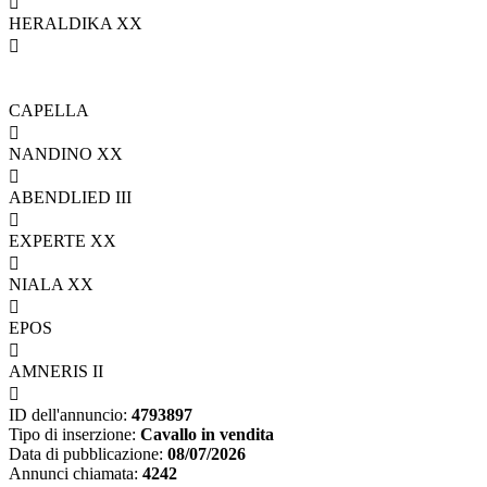

HERALDIKA XX

CAPELLA

NANDINO XX

ABENDLIED III

EXPERTE XX

NIALA XX

EPOS

AMNERIS II

ID dell'annuncio:
4793897
Tipo di inserzione:
Cavallo in vendita
Data di pubblicazione:
08/07/2026
Annunci chiamata:
4242