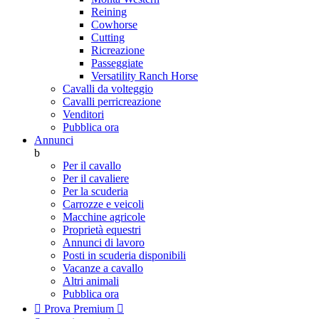
Reining
Cowhorse
Cutting
Ricreazione
Passeggiate
Versatility Ranch Horse
Cavalli da volteggio
Cavalli perricreazione
Venditori
Pubblica ora
Annunci
b
Per il cavallo
Per il cavaliere
Per la scuderia
Carrozze e veicoli
Macchine agricole
Proprietà equestri
Annunci di lavoro
Posti in scuderia disponibili
Vacanze a cavallo
Altri animali
Pubblica ora

Prova Premium
