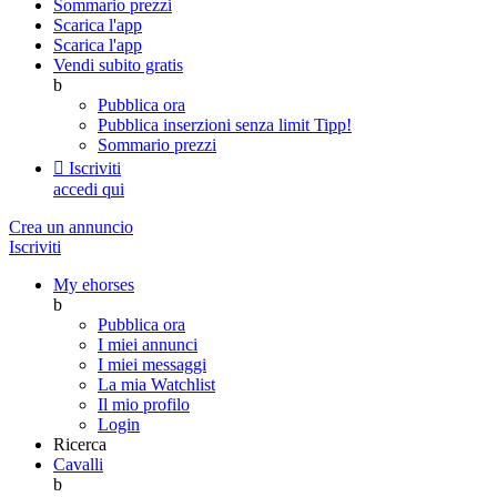
Sommario prezzi
Scarica l'app
Scarica l'app
Vendi subito gratis
b
Pubblica ora
Pubblica inserzioni senza limit
Tipp!
Sommario prezzi

Iscriviti
accedi qui
Crea un annuncio
Iscriviti
My ehorses
b
Pubblica ora
I miei annunci
I miei messaggi
La mia Watchlist
Il mio profilo
Login
Ricerca
Cavalli
b