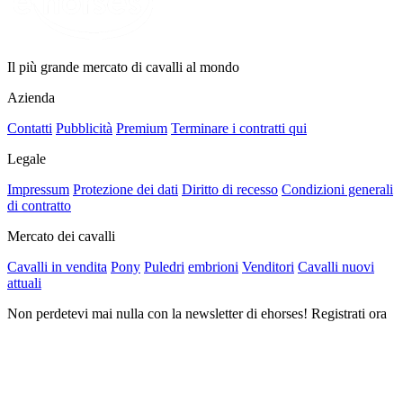
Il più grande mercato di cavalli al mondo
Azienda
Contatti
Pubblicità
Premium
Terminare i contratti qui
Legale
Impressum
Protezione dei dati
Diritto di recesso
Condizioni generali
di contratto
Mercato dei cavalli
Cavalli in vendita
Pony
Puledri
embrioni
Venditori
Cavalli nuovi
attuali
Non perdetevi mai nulla con la newsletter di ehorses! Registrati ora