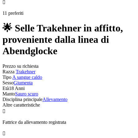

11 preferiti
🌟 Selle Trakehner in affitto,
proveniente dalla linea di
Abendglocke
Prezzo su richiesta
Razza
Trakehner
Tipo
A sangue caldo
Sesso
Giumenta
Età
18 Anni
Manto
Sauro scuro
Disciplina principale
Allevamento
Altre caratteristiche

Fattrice da allevamento registrata
