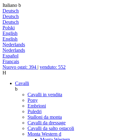
Italiano
b
Deutsch
Deutsch
Deutsch
Polski
English
English
Nederlands
Nederlands
Español
Français
Nuovo oggi: 394
|
venduto: 552
H
Cavalli
b
Cavalli in vendita
Pony
Embrioni
Puledri
Stalloni da monta
Cavalli da dressage
Cavalli da salto ostacoli
Monta Western
d
Monta Western