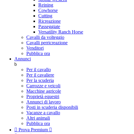
Reining
Cowhorse
Cutting
Ricreazione
Passeggiate
Versatility Ranch Horse
Cavalli da volteggio
Cavalli perricreazione
Venditori
Pubblica ora
Annunci
b
Per il cavallo
Per il cavaliere
Per la scuderia
Carrozze e veicoli
Macchine agricole
Proprietà equestri
Annunci di lavoro
Posti in scuderia disponibili
Vacanze a cavallo
Altri animali
Pubblica ora

Prova Premium
