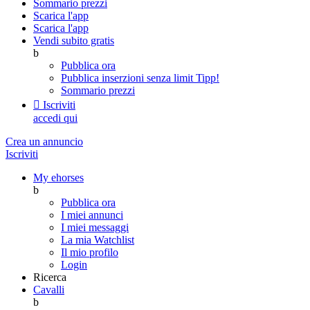
Sommario prezzi
Scarica l'app
Scarica l'app
Vendi subito gratis
b
Pubblica ora
Pubblica inserzioni senza limit
Tipp!
Sommario prezzi

Iscriviti
accedi qui
Crea un annuncio
Iscriviti
My ehorses
b
Pubblica ora
I miei annunci
I miei messaggi
La mia Watchlist
Il mio profilo
Login
Ricerca
Cavalli
b