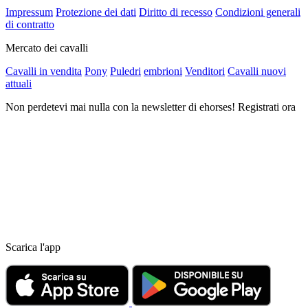
Impressum
Protezione dei dati
Diritto di recesso
Condizioni generali
di contratto
Mercato dei cavalli
Cavalli in vendita
Pony
Puledri
embrioni
Venditori
Cavalli nuovi
attuali
Non perdetevi mai nulla con la newsletter di ehorses! Registrati ora
Scarica l'app