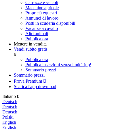
Carrozze e veicoli
Macchine agricole
Proprietà equestri
Annunci di lavoro
Posti in scuderia disponibili
Vacanze a cavallo
Altri animali
Pubblica ora
Mettere in vendita
Vendi subito gratis
b
Pubblica ora
Pubblica inserzioni senza limit
Tipp!
Sommario prezzi
Sommario prezzi
Prova Premium

Scarica l'app
download
Italiano
b
Deutsch
Deutsch
Deutsch
Polski
English
English