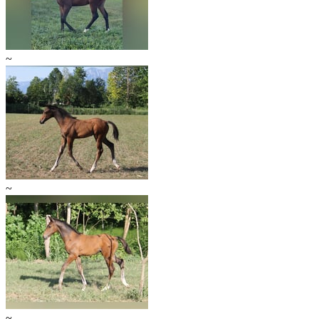
~
~
~