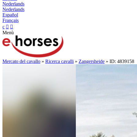
Nederlands
Nederlands
Español
Français
c


Menù
Mercato del cavallo
»
Ricerca cavalli
»
Zangersheide
» ID: 4839158