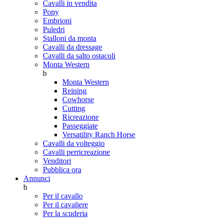
Cavalli in vendita
Pony
Embrioni
Puledri
Stalloni da monta
Cavalli da dressage
Cavalli da salto ostacoli
Monta Western
b
Monta Western
Reining
Cowhorse
Cutting
Ricreazione
Passeggiate
Versatility Ranch Horse
Cavalli da volteggio
Cavalli perricreazione
Venditori
Pubblica ora
Annunci
b
Per il cavallo
Per il cavaliere
Per la scuderia