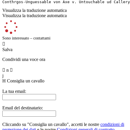
Conthrgos-Unguessable von Axe v. Untouchable ud Callery
Visualizza la traduzione automatica
Visualizza la traduzione automatica
Sono interessato – contattami

Salva
Condividi una voce ora

n

j
H
Consiglia un cavallo
La tua email:
Email del destinatario:
Cliccando su "Consiglia un cavallo", accetti le nostre
condizioni di
protezione dei dati
e le nostre
Condizioni generali di contratto
.