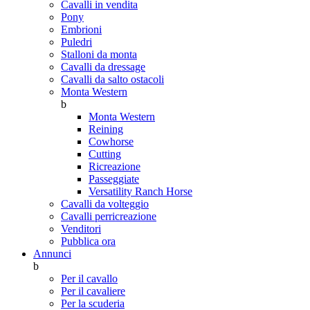
Cavalli in vendita
Pony
Embrioni
Puledri
Stalloni da monta
Cavalli da dressage
Cavalli da salto ostacoli
Monta Western
b
Monta Western
Reining
Cowhorse
Cutting
Ricreazione
Passeggiate
Versatility Ranch Horse
Cavalli da volteggio
Cavalli perricreazione
Venditori
Pubblica ora
Annunci
b
Per il cavallo
Per il cavaliere
Per la scuderia