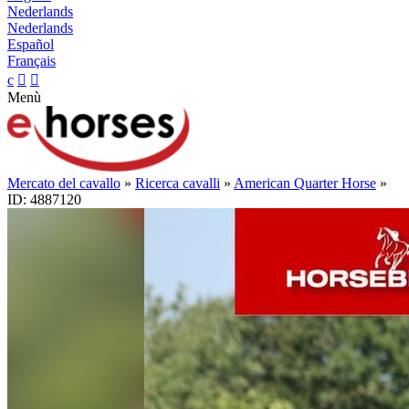
Nederlands
Nederlands
Español
Français
c


Menù
Mercato del cavallo
»
Ricerca cavalli
»
American Quarter Horse
»
ID: 4887120