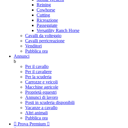
Reining
Cowhorse
Cutting
Ricreazione
Passeggiate
Versatility Ranch Horse
Cavalli da volteggio
Cavalli perricreazione
Venditori
Pubblica ora
Annunci
b
Per il cavallo
Per il cavaliere
Per la scuderia
Carrozze e veicoli
Macchine agricole
Proprietà equestri
Annunci di lavoro
Posti in scuderia disponibili
Vacanze a cavallo
Altri animali
Pubblica ora

Prova Premium
