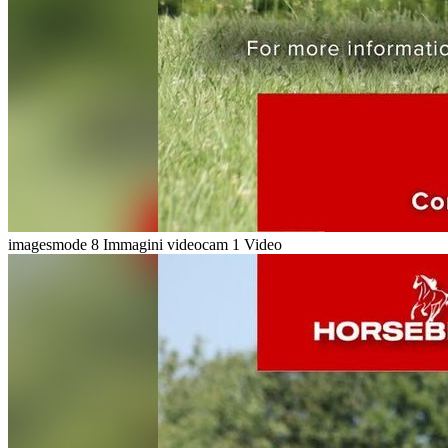
imagesmode
8 Immagini
videocam
1 Video