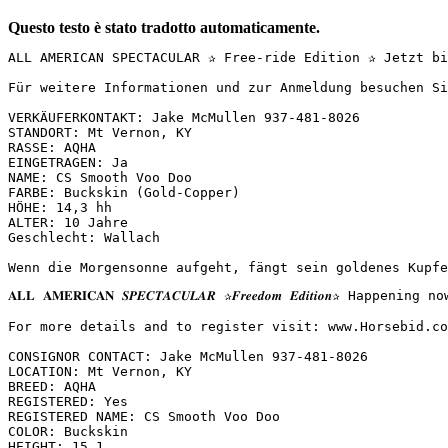
Questo testo è stato tradotto automaticamente.
ALL AMERICAN SPECTACULAR ✰ Free-ride Edition ✰ Jetzt bis
Für weitere Informationen und zur Anmeldung besuchen Sie:
VERKÄUFERKONTAKT: Jake McMullen 937-481-8026  

STANDORT: Mt Vernon, KY  

RASSE: AQHA  

EINGETRAGEN: Ja  

NAME: CS Smooth Voo Doo  

FARBE: Buckskin (Gold-Copper)  

HÖHE: 14,3 hh  

ALTER: 10 Jahre  

Geschlecht: Wallach  

Wenn die Morgensonne aufgeht, fängt sein goldenes Kupfe
𝐀𝐋𝐋 𝐀𝐌𝐄𝐑𝐈𝐂𝐀𝐍 𝑺𝑷𝑬𝑪𝑻𝑨𝑪𝑼𝑳𝑨𝑹 ✰𝑭𝒓𝒆𝒆𝒅𝒐𝒎 𝑬𝒅𝒊𝒕
For more details and to register visit: www.Horsebid.com 
CONSIGNOR CONTACT: Jake McMullen 937-481-8026

LOCATION: Mt Vernon, KY

BREED: AQHA

REGISTERED: Yes

REGISTERED NAME: CS Smooth Voo Doo

COLOR: Buckskin

HEIGHT: 15.1
