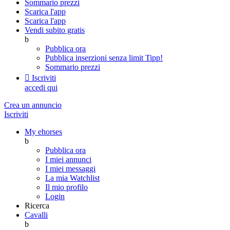
Sommario prezzi
Scarica l'app
Scarica l'app
Vendi subito gratis
b
Pubblica ora
Pubblica inserzioni senza limit
Tipp!
Sommario prezzi

Iscriviti
accedi qui
Crea un annuncio
Iscriviti
My ehorses
b
Pubblica ora
I miei annunci
I miei messaggi
La mia Watchlist
Il mio profilo
Login
Ricerca
Cavalli
b