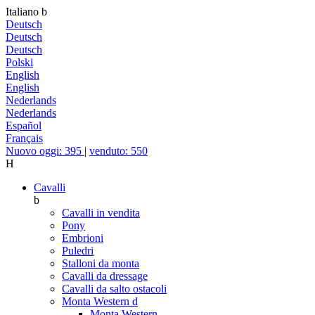
Italiano
b
Deutsch
Deutsch
Deutsch
Polski
English
English
Nederlands
Nederlands
Español
Français
Nuovo oggi: 395
|
venduto: 550
H
Cavalli
b
Cavalli in vendita
Pony
Embrioni
Puledri
Stalloni da monta
Cavalli da dressage
Cavalli da salto ostacoli
Monta Western
d
Monta Western