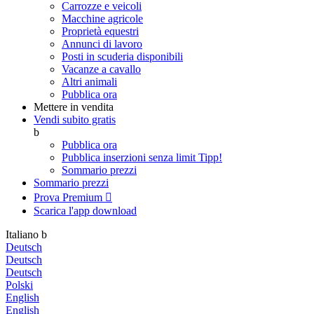
Carrozze e veicoli
Macchine agricole
Proprietà equestri
Annunci di lavoro
Posti in scuderia disponibili
Vacanze a cavallo
Altri animali
Pubblica ora
Mettere in vendita
Vendi subito gratis
b
Pubblica ora
Pubblica inserzioni senza limit
Tipp!
Sommario prezzi
Sommario prezzi
Prova Premium

Scarica l'app
download
Italiano
b
Deutsch
Deutsch
Deutsch
Polski
English
English