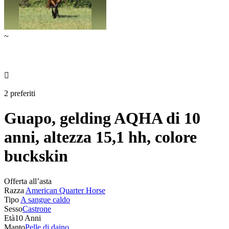
~

2 preferiti
Guapo, gelding AQHA di 10
anni, altezza 15,1 hh, colore
buckskin
Offerta all’asta
Razza
American Quarter Horse
Tipo
A sangue caldo
Sesso
Castrone
Età
10 Anni
Manto
Pelle di daino