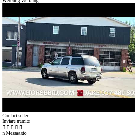
Werbung
Werbung
Contact seller
Inviare tramite





n
Messaggio