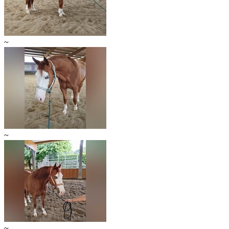
~
~
~