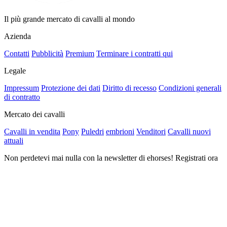
Il più grande mercato di cavalli al mondo
Azienda
Contatti
Pubblicità
Premium
Terminare i contratti qui
Legale
Impressum
Protezione dei dati
Diritto di recesso
Condizioni generali
di contratto
Mercato dei cavalli
Cavalli in vendita
Pony
Puledri
embrioni
Venditori
Cavalli nuovi
attuali
Non perdetevi mai nulla con la newsletter di ehorses! Registrati ora