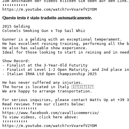
Zum Anschauen der Videos klicken Sie oben auf den Link.
⬇️⬇️⬇️⬇️⬇️⬇️⬇️⬇️⬇️⬇️⬇️  

https://m.youtube.com/watch?v=VxarefV2YDM
Questo testo è stato tradotto automaticamente.
2015 Gelding  

Colonels Smoking Gun x Top Sail Whiz  

Gunner is a gelding with an exceptional temperament.  

He has excellent reining training, performing all the b
He also has valuable show experience.  

Ideal for those looking to start in reining and in need
Show Record:  

- Finalist at the 3-Year-Old Futurity  

- Finalist at Level 1-2 Open Maturity, and 2nd place in
- Italian IRHA Ltd Open Championship 2025  

He has never suffered any injuries.  

The horse is located in Italy 🇮🇹🇮🇹🇮🇹  

We are happy to arrange transportation.  

For serious inquiries, please contact Watts Up at +39 3
Read reviews from our clients below:  

⬇️⬇️⬇️⬇️⬇️⬇️⬇️⬇️⬇️⬇️⬇️⬇️⬇️⬇️⬇️  

https://www.facebook.com/cavallicommercio/  

To view videos, click here above:  

⬇️⬇️⬇️⬇️⬇️⬇️⬇️⬇️⬇️⬇️⬇️  

https://m.youtube.com/watch?v=VxarefV2YDM