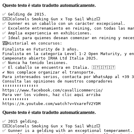
Questo testo è stato tradotto automaticamente.
✅️ Gelding de 2015.  

💥💥Colonels Smoking Gun x Top Sail Whiz💥  

✅️ Gunner es un caballo con un carácter excepcional.  

✅️ Excelente entrenamiento en reining, con todas las ma
✅️ Amplia experiencia en exhibiciones.  

✅️ Ideal para quienes desean comenzar en reining y nece
🎖🎖Historial en concursos:  

Finalista en Futurity de 3 años.  

Finalista en la categoría Level 1-2 Open Maturity, y en
Campeonato abierto IRHA Ltd Italia 2025.  

✅️ Nunca ha tenido lesiones.  

✅️ El caballo se encuentra en Italia. 🇮🇹🇮🇹🇮🇹  

✔️ Nos complace organizar el transporte.  

Para interesados serios, contacta por WhatsApp al +39 3
Consulta las opiniones de nuestros compradores  

⬇️⬇️⬇️⬇️⬇️⬇️⬇️⬇️⬇️⬇️⬇️⬇️⬇️⬇️⬇️  

https://www.facebook.com/cavallicommercio/  

Para ver los videos, haz clic aquí arriba  

⬇️⬇️⬇️⬇️⬇️⬇️⬇️⬇️⬇️⬇️⬇️  

https://m.youtube.com/watch?v=VxarefV2YDM
Questo testo è stato tradotto automaticamente.
✅ 2015 gelding.  

💥💥Colonels Smoking Gun x Top Sail Whiz💥  

✅ Gunner is a gelding with an exceptional temperament. 