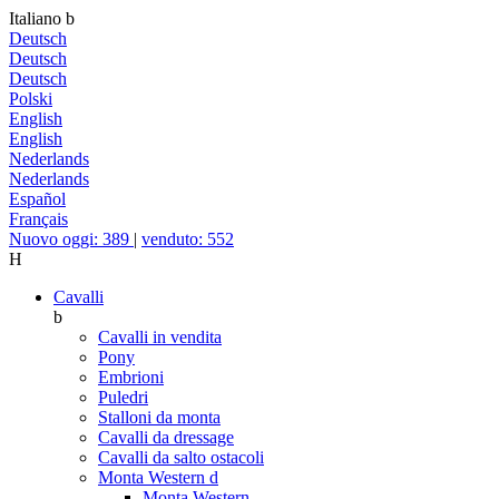
Italiano
b
Deutsch
Deutsch
Deutsch
Polski
English
English
Nederlands
Nederlands
Español
Français
Nuovo oggi: 389
|
venduto: 552
H
Cavalli
b
Cavalli in vendita
Pony
Embrioni
Puledri
Stalloni da monta
Cavalli da dressage
Cavalli da salto ostacoli
Monta Western
d
Monta Western