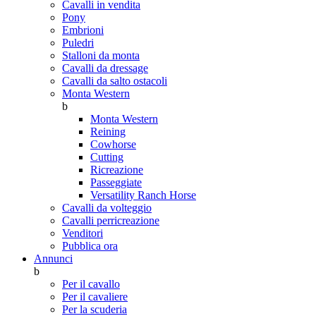
Cavalli in vendita
Pony
Embrioni
Puledri
Stalloni da monta
Cavalli da dressage
Cavalli da salto ostacoli
Monta Western
b
Monta Western
Reining
Cowhorse
Cutting
Ricreazione
Passeggiate
Versatility Ranch Horse
Cavalli da volteggio
Cavalli perricreazione
Venditori
Pubblica ora
Annunci
b
Per il cavallo
Per il cavaliere
Per la scuderia