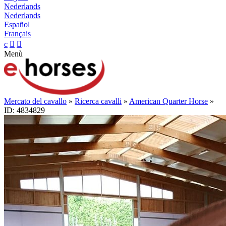
Nederlands
Nederlands
Español
Français
c


Menù
Mercato del cavallo
»
Ricerca cavalli
»
American Quarter Horse
»
ID: 4834829