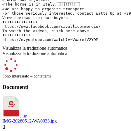
✅️The horse is in Italy.🇮🇹🇮🇹🇮🇹 

✔️We are happy to organize transport. 

For those seriously interested, contact Watts Up at +393
View reviews from our buyers 

⬇️⬇️⬇️⬇️⬇️⬇️⬇️⬇️⬇️⬇️⬇️⬇️⬇️⬇️⬇️

https://www.facebook.com/cavallicommercio/

To watch the videos, click here above

⬇️⬇️⬇️⬇️⬇️⬇️⬇️⬇️⬇️⬇️⬇️⬇️

https://m.youtube.com/watch?v=VxarefV2YDM
Visualizza la traduzione automatica
Visualizza la traduzione automatica
Sono interessato – contattami
Documenti
jpg
IMG-20260512-WA0033.jpg
