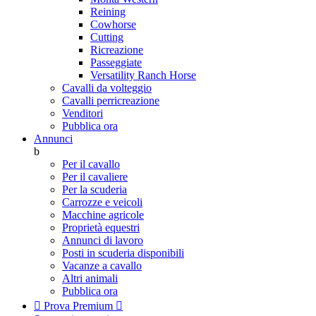
Reining
Cowhorse
Cutting
Ricreazione
Passeggiate
Versatility Ranch Horse
Cavalli da volteggio
Cavalli perricreazione
Venditori
Pubblica ora
Annunci
b
Per il cavallo
Per il cavaliere
Per la scuderia
Carrozze e veicoli
Macchine agricole
Proprietà equestri
Annunci di lavoro
Posti in scuderia disponibili
Vacanze a cavallo
Altri animali
Pubblica ora

Prova Premium
