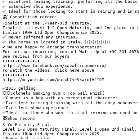
✅ Excellent reining training, performing all the basic 
✅ Extensive show experience.  

✅ Ideal for those looking to start in reining and in ne
🎖🎖 Competition record:  

Finalist at the 3-Year-Old Futurity.  

Finalist in Level 1-2 Open Maturity, and 2nd place in L
Italian IRHA Ltd Open Championship 2025.  

✅ Never suffered any injuries.  

✅ The horse is located in Italy. 🇮🇹🇮🇹🇮🇹  

✔️ We are happy to arrange transportation.  

For serious inquiries, contact Watts Up at +39 331 4676
See reviews from our buyers  

⬇️⬇️⬇️⬇️⬇️⬇️⬇️⬇️⬇️⬇️⬇️⬇️⬇️⬇️⬇️  

https://www.facebook.com/cavallicommercio/  

To watch the videos, click here above  

⬇️⬇️⬇️⬇️⬇️⬇️⬇️⬇️⬇️⬇️⬇️  

https://m.youtube.com/watch?v=VxarefV2YDM
✅️2015 gelding. 

💥💥Colonels Smoking Gun x Top Sail Whiz💥

✅️Gunner is a boy with an exceptional character. 

✅️Excellent reining training with all the easy maneuvers
✅️Excellent show experience. 

✅️Ideal for those who want to start reining and need an 
🎖🎖Show record: 

3-Yo Futurity Final.

Level 1-2 Open Maturity Final, Level 1 Open 2nd Final.

Italian IRHA Ltd Open Championship 2025.

✅️Never had injuries.
