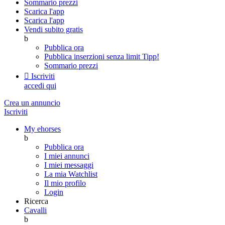
Sommario prezzi
Scarica l'app
Scarica l'app
Vendi subito gratis
b
Pubblica ora
Pubblica inserzioni senza limit
Tipp!
Sommario prezzi

Iscriviti
accedi qui
Crea un annuncio
Iscriviti
My ehorses
b
Pubblica ora
I miei annunci
I miei messaggi
La mia Watchlist
Il mio profilo
Login
Ricerca
Cavalli
b