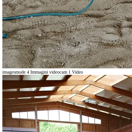
imagesmode
4 Immagini
videocam
1 Video