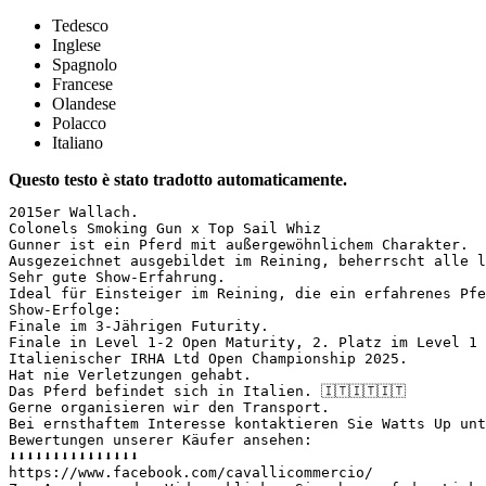
Tedesco
Inglese
Spagnolo
Francese
Olandese
Polacco
Italiano
Questo testo è stato tradotto automaticamente.
2015er Wallach.  

Colonels Smoking Gun x Top Sail Whiz  

Gunner ist ein Pferd mit außergewöhnlichem Charakter.  

Ausgezeichnet ausgebildet im Reining, beherrscht alle l
Sehr gute Show-Erfahrung.  

Ideal für Einsteiger im Reining, die ein erfahrenes Pfe
Show-Erfolge:  

Finale im 3-Jährigen Futurity.  

Finale in Level 1-2 Open Maturity, 2. Platz im Level 1 
Italienischer IRHA Ltd Open Championship 2025.  

Hat nie Verletzungen gehabt.  

Das Pferd befindet sich in Italien. 🇮🇹🇮🇹🇮🇹  

Gerne organisieren wir den Transport.  

Bei ernsthaftem Interesse kontaktieren Sie Watts Up unt
Bewertungen unserer Käufer ansehen:  

⬇️⬇️⬇️⬇️⬇️⬇️⬇️⬇️⬇️⬇️⬇️⬇️⬇️⬇️⬇️  

https://www.facebook.com/cavallicommercio/  
