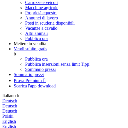
Carrozze e veicoli
Macchine agricole
Proprietà equestri
Annunci di lavoro
Posti in scuderia disponibili
Vacanze a cavallo
Altri animali
Pubblica ora
Mettere in vendita
Vendi subito gratis
b
Pubblica ora
Pubblica inserzioni senza limit
Tipp!
Sommario prezzi
Sommario prezzi
Prova Premium

Scarica l'app
download
Italiano
b
Deutsch
Deutsch
Deutsch
Polski
English
English