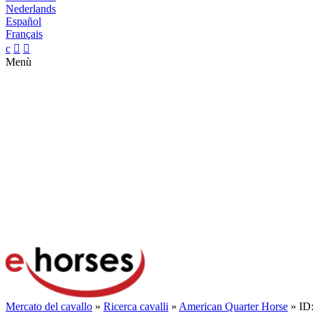
Nederlands
Español
Français
c


Menù
Mercato del cavallo
»
Ricerca cavalli
»
American Quarter Horse
» ID