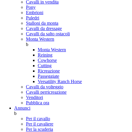
Cavalli in vendita
Pony
Embrioni
Puledri
Stalloni da monta
Cavalli da dressage
Cavalli da salto ostacoli
Monta Western
b
Monta Western
Reining
Cowhorse
Cutting
Ricreazione
Passeggiate
Versatility Ranch Horse
Cavalli da volteggio
Cavalli perricreazione
Venditori
Pubblica ora
Annunci
b
Per il cavallo
Per il cavaliere
Per la scuderia