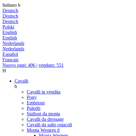
Italiano
b
Deutsch
Deutsch
Deutsch
Polski
English
English
Nederlands
Nederlands
Español
Français
Nuovo oggi: 496
|
venduto: 551
H
Cavalli
b
Cavalli in vendita
Pony
Embrioni
Puledri
Stalloni da monta
Cavalli da dressage
Cavalli da salto ostacoli
Monta Western
d
Monta Western