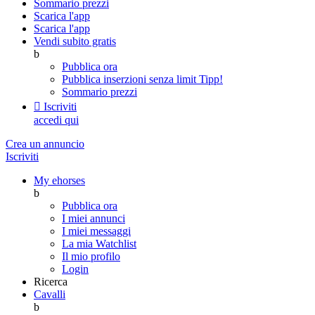
Sommario prezzi
Scarica l'app
Scarica l'app
Vendi subito gratis
b
Pubblica ora
Pubblica inserzioni senza limit
Tipp!
Sommario prezzi

Iscriviti
accedi qui
Crea un annuncio
Iscriviti
My ehorses
b
Pubblica ora
I miei annunci
I miei messaggi
La mia Watchlist
Il mio profilo
Login
Ricerca
Cavalli
b