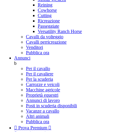
Reining
Cowhorse
Cutting
Ricreazione
Passeggiate
Versatility Ranch Horse
Cavalli da volteggio
Cavalli perricreazione
Venditori
Pubblica ora
Annunci
b
Per il cavallo
Per il cavaliere
Per la scuderia
Carrozze e veicoli
Macchine agricole
Proprietà equestri
Annunci di lavoro
Posti in scuderia disponibili
Vacanze a cavallo
Altri animali
Pubblica ora

Prova Premium
