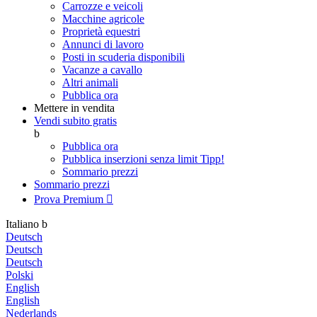
Carrozze e veicoli
Macchine agricole
Proprietà equestri
Annunci di lavoro
Posti in scuderia disponibili
Vacanze a cavallo
Altri animali
Pubblica ora
Mettere in vendita
Vendi subito gratis
b
Pubblica ora
Pubblica inserzioni senza limit
Tipp!
Sommario prezzi
Sommario prezzi
Prova Premium

Italiano
b
Deutsch
Deutsch
Deutsch
Polski
English
English
Nederlands