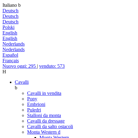
Italiano
b
Deutsch
Deutsch
Deutsch
Polski
English
English
Nederlands
Nederlands
Español
Français
Nuovo oggi: 295
|
venduto: 573
H
Cavalli
b
Cavalli in vendita
Pony
Embrioni
Puledri
Stalloni da monta
Cavalli da dressage
Cavalli da salto ostacoli
Monta Western
d
Monta Western