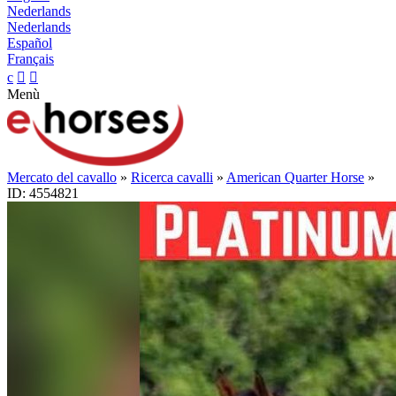
Nederlands
Nederlands
Español
Français
c


Menù
Mercato del cavallo
»
Ricerca cavalli
»
American Quarter Horse
»
ID: 4554821