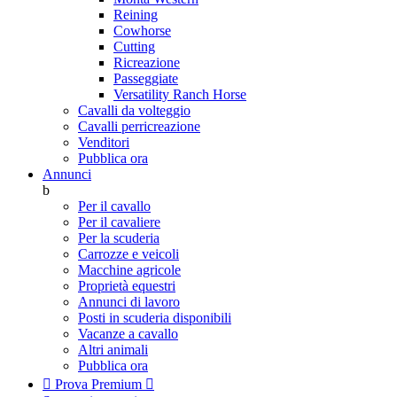
Reining
Cowhorse
Cutting
Ricreazione
Passeggiate
Versatility Ranch Horse
Cavalli da volteggio
Cavalli perricreazione
Venditori
Pubblica ora
Annunci
b
Per il cavallo
Per il cavaliere
Per la scuderia
Carrozze e veicoli
Macchine agricole
Proprietà equestri
Annunci di lavoro
Posti in scuderia disponibili
Vacanze a cavallo
Altri animali
Pubblica ora

Prova Premium
