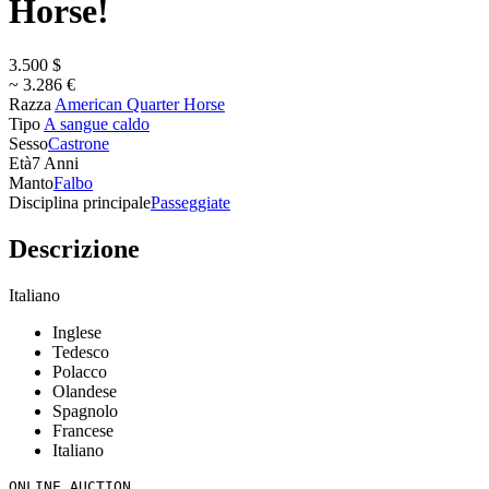
Horse!
3.500 $
~ 3.286 €
Razza
American Quarter Horse
Tipo
A sangue caldo
Sesso
Castrone
Età
7 Anni
Manto
Falbo
Disciplina principale
Passeggiate
Descrizione
Italiano
Inglese
Tedesco
Polacco
Olandese
Spagnolo
Francese
Italiano
ONLINE AUCTION
