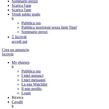
Sommario prezzi
Scarica l'app
Scarica l'app
Vendi subito gratis
b
Pubblica ora
Pubblica inserzioni senza limit
Tipp!
Sommario prezzi

Iscriviti
accedi qui
Crea un annuncio
Iscriviti
My ehorses
b
Pubblica ora
I miei annunci
I miei messaggi
La mia Watchlist
Il mio profilo
Login
Ricerca
Cavalli
b