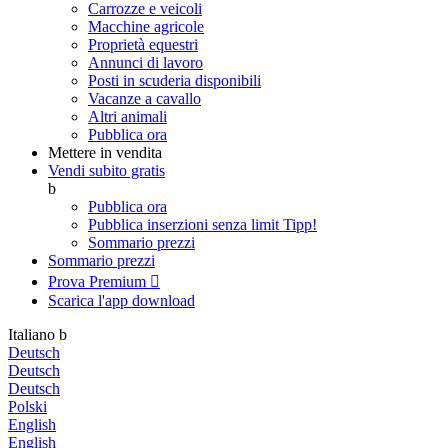
Carrozze e veicoli
Macchine agricole
Proprietà equestri
Annunci di lavoro
Posti in scuderia disponibili
Vacanze a cavallo
Altri animali
Pubblica ora
Mettere in vendita
Vendi subito gratis
b
Pubblica ora
Pubblica inserzioni senza limit
Tipp!
Sommario prezzi
Sommario prezzi
Prova Premium

Scarica l'app
download
Italiano
b
Deutsch
Deutsch
Deutsch
Polski
English
English