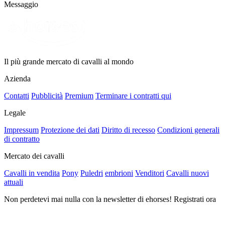
Messaggio
Il più grande mercato di cavalli al mondo
Azienda
Contatti
Pubblicità
Premium
Terminare i contratti qui
Legale
Impressum
Protezione dei dati
Diritto di recesso
Condizioni generali
di contratto
Mercato dei cavalli
Cavalli in vendita
Pony
Puledri
embrioni
Venditori
Cavalli nuovi
attuali
Non perdetevi mai nulla con la newsletter di ehorses! Registrati ora