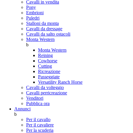
Cavalli in vendita
Pony
Embrioni
Puledri
Stalloni da monta
Cavalli da dressage
Cavalli da salto ostacoli
Monta Western
b
Monta Western
Reining
Cowhorse
Cutting
Ricreazione
Passeggiate
Versatility Ranch Horse
Cavalli da volteggio
Cavalli perricreazione
Venditori
Pubblica ora
Annunci
b
Per il cavallo
Per il cavaliere
Per la scuderia