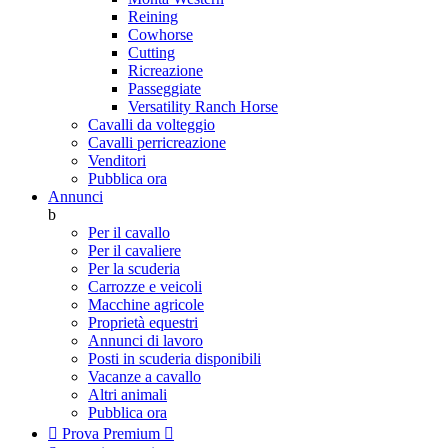
Reining
Cowhorse
Cutting
Ricreazione
Passeggiate
Versatility Ranch Horse
Cavalli da volteggio
Cavalli perricreazione
Venditori
Pubblica ora
Annunci
b
Per il cavallo
Per il cavaliere
Per la scuderia
Carrozze e veicoli
Macchine agricole
Proprietà equestri
Annunci di lavoro
Posti in scuderia disponibili
Vacanze a cavallo
Altri animali
Pubblica ora

Prova Premium
