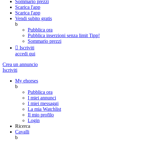
Sommario prezzi
Scarica l'app
Scarica l'app
Vendi subito gratis
b
Pubblica ora
Pubblica inserzioni senza limit
Tipp!
Sommario prezzi

Iscriviti
accedi qui
Crea un annuncio
Iscriviti
My ehorses
b
Pubblica ora
I miei annunci
I miei messaggi
La mia Watchlist
Il mio profilo
Login
Ricerca
Cavalli
b