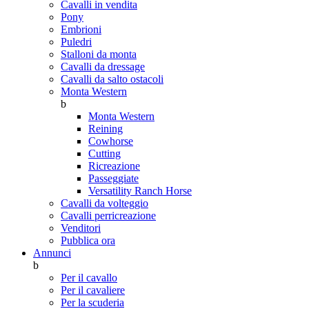
Cavalli in vendita
Pony
Embrioni
Puledri
Stalloni da monta
Cavalli da dressage
Cavalli da salto ostacoli
Monta Western
b
Monta Western
Reining
Cowhorse
Cutting
Ricreazione
Passeggiate
Versatility Ranch Horse
Cavalli da volteggio
Cavalli perricreazione
Venditori
Pubblica ora
Annunci
b
Per il cavallo
Per il cavaliere
Per la scuderia