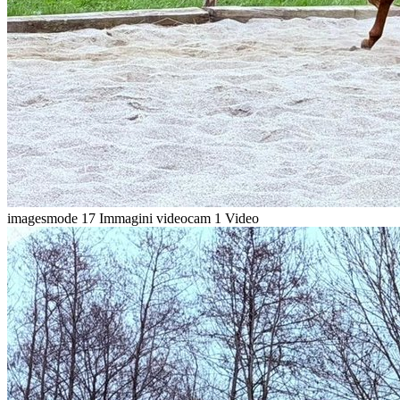
imagesmode
17 Immagini
videocam
1 Video