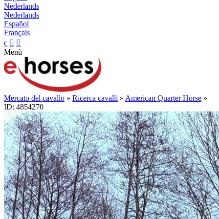
Nederlands
Nederlands
Español
Français
c


Menù
Mercato del cavallo
»
Ricerca cavalli
»
American Quarter Horse
»
ID: 4854270