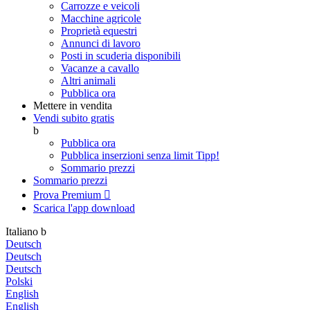
Carrozze e veicoli
Macchine agricole
Proprietà equestri
Annunci di lavoro
Posti in scuderia disponibili
Vacanze a cavallo
Altri animali
Pubblica ora
Mettere in vendita
Vendi subito gratis
b
Pubblica ora
Pubblica inserzioni senza limit
Tipp!
Sommario prezzi
Sommario prezzi
Prova Premium

Scarica l'app
download
Italiano
b
Deutsch
Deutsch
Deutsch
Polski
English
English