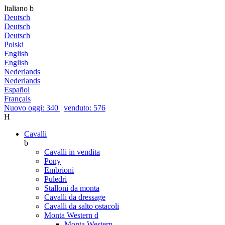
Italiano
b
Deutsch
Deutsch
Deutsch
Polski
English
English
Nederlands
Nederlands
Español
Français
Nuovo oggi: 340
|
venduto: 576
H
Cavalli
b
Cavalli in vendita
Pony
Embrioni
Puledri
Stalloni da monta
Cavalli da dressage
Cavalli da salto ostacoli
Monta Western
d
Monta Western