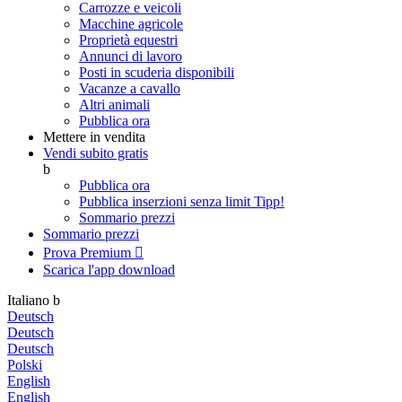
Carrozze e veicoli
Macchine agricole
Proprietà equestri
Annunci di lavoro
Posti in scuderia disponibili
Vacanze a cavallo
Altri animali
Pubblica ora
Mettere in vendita
Vendi subito gratis
b
Pubblica ora
Pubblica inserzioni senza limit
Tipp!
Sommario prezzi
Sommario prezzi
Prova Premium

Scarica l'app
download
Italiano
b
Deutsch
Deutsch
Deutsch
Polski
English
English