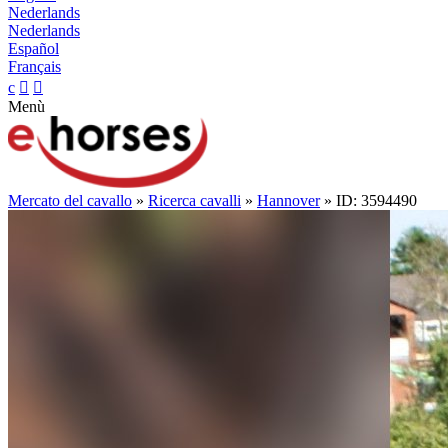
Nederlands
Nederlands
Español
Français
c


Menù
Mercato del cavallo
»
Ricerca cavalli
»
Hannover
» ID: 3594490