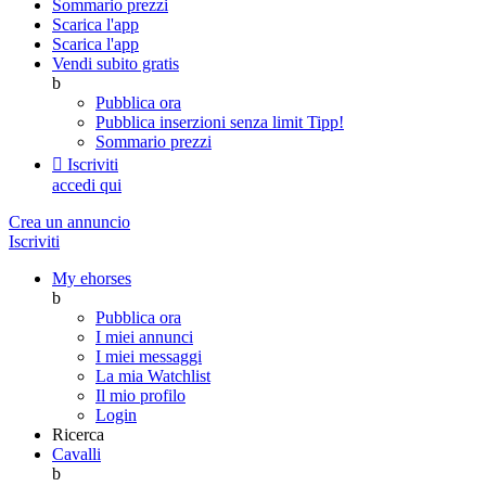
Sommario prezzi
Scarica l'app
Scarica l'app
Vendi subito gratis
b
Pubblica ora
Pubblica inserzioni senza limit
Tipp!
Sommario prezzi

Iscriviti
accedi qui
Crea un annuncio
Iscriviti
My ehorses
b
Pubblica ora
I miei annunci
I miei messaggi
La mia Watchlist
Il mio profilo
Login
Ricerca
Cavalli
b