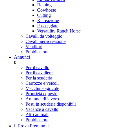
Reining
Cowhorse
Cutting
Ricreazione
Passeggiate
Versatility Ranch Horse
Cavalli da volteggio
Cavalli perricreazione
Venditori
Pubblica ora
Annunci
b
Per il cavallo
Per il cavaliere
Per la scuderia
Carrozze e veicoli
Macchine agricole
Proprietà equestri
Annunci di lavoro
Posti in scuderia disponibili
Vacanze a cavallo
Altri animali
Pubblica ora

Prova Premium
