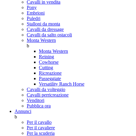
Cavalli in vendita
Pony
Embrioni
Puledri
Stalloni da monta
Cavalli da dressage
Cavalli da salto ostacoli
Monta Western
b
Monta Western
Reining
Cowhorse
Cutting
Ricreazione
Passeggiate
Versatility Ranch Horse
Cavalli da volteggio
Cavalli perricreazione
Venditori
Pubblica ora
Annunci
b
Per il cavallo
Per il cavaliere
Per la scuderia