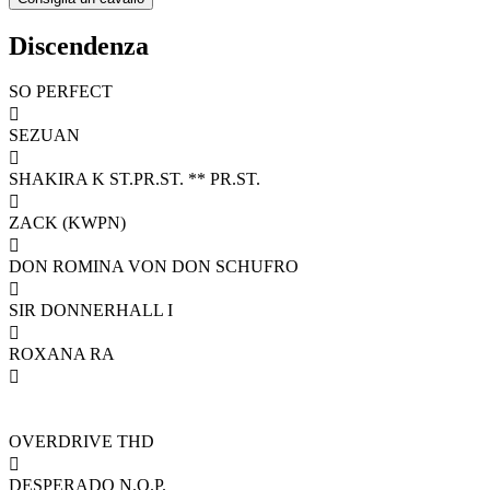
Discendenza
SO PERFECT

SEZUAN

SHAKIRA K ST.PR.ST. ** PR.ST.

ZACK (KWPN)

DON ROMINA VON DON SCHUFRO

SIR DONNERHALL I

ROXANA RA

OVERDRIVE THD

DESPERADO N.O.P.