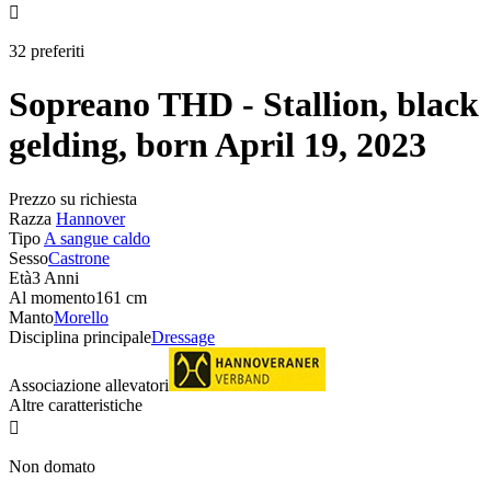

32 preferiti
Sopreano THD - Stallion, black
gelding, born April 19, 2023
Prezzo su richiesta
Razza
Hannover
Tipo
A sangue caldo
Sesso
Castrone
Età
3 Anni
Al momento
161 cm
Manto
Morello
Disciplina principale
Dressage
Associazione allevatori
Altre caratteristiche

Non domato