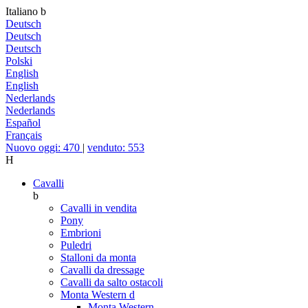
Italiano
b
Deutsch
Deutsch
Deutsch
Polski
English
English
Nederlands
Nederlands
Español
Français
Nuovo oggi: 470
|
venduto: 553
H
Cavalli
b
Cavalli in vendita
Pony
Embrioni
Puledri
Stalloni da monta
Cavalli da dressage
Cavalli da salto ostacoli
Monta Western
d
Monta Western