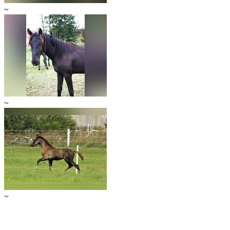
~
~
~