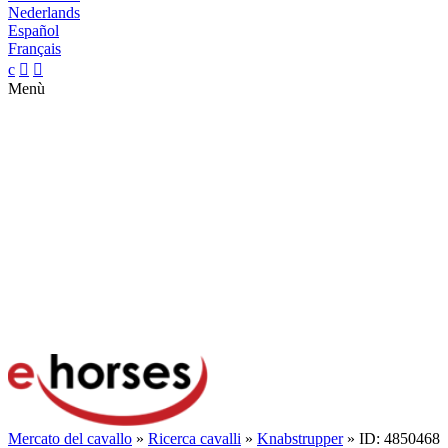
Nederlands
Español
Français
c


Menù
Mercato del cavallo
»
Ricerca cavalli
»
Knabstrupper
» ID: 4850468