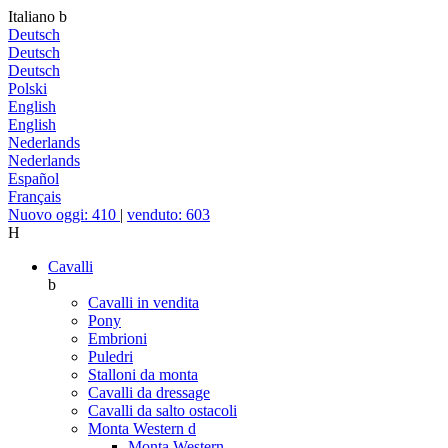
Italiano
b
Deutsch
Deutsch
Deutsch
Polski
English
English
Nederlands
Nederlands
Español
Français
Nuovo oggi: 410
|
venduto: 603
H
Cavalli
b
Cavalli in vendita
Pony
Embrioni
Puledri
Stalloni da monta
Cavalli da dressage
Cavalli da salto ostacoli
Monta Western
d
Monta Western