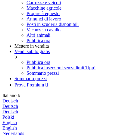
Carrozze e veicoli
Macchine agricole
Proprietà equestri
Annunci di lavoro
Posti in scuderia disponibili
Vacanze a cavallo
Altri animali
Pubblica ora
Mettere in vendita
Vendi subito gratis
b
Pubblica ora
Pubblica inserzioni senza limit
Tipp!
Sommario prezzi
Sommario prezzi
Prova Premium

Italiano
b
Deutsch
Deutsch
Deutsch
Polski
English
English
Nederlands