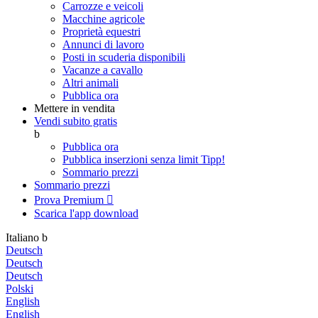
Carrozze e veicoli
Macchine agricole
Proprietà equestri
Annunci di lavoro
Posti in scuderia disponibili
Vacanze a cavallo
Altri animali
Pubblica ora
Mettere in vendita
Vendi subito gratis
b
Pubblica ora
Pubblica inserzioni senza limit
Tipp!
Sommario prezzi
Sommario prezzi
Prova Premium

Scarica l'app
download
Italiano
b
Deutsch
Deutsch
Deutsch
Polski
English
English