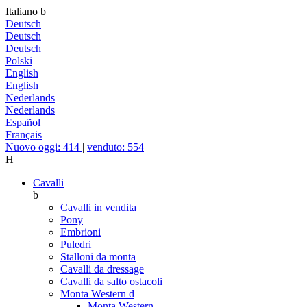
Italiano
b
Deutsch
Deutsch
Deutsch
Polski
English
English
Nederlands
Nederlands
Español
Français
Nuovo oggi: 414
|
venduto: 554
H
Cavalli
b
Cavalli in vendita
Pony
Embrioni
Puledri
Stalloni da monta
Cavalli da dressage
Cavalli da salto ostacoli
Monta Western
d
Monta Western