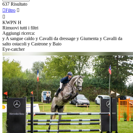
637 Risultato

Filtro


KWPN
H
Rimuovi tutti i filtri
Aggiungi ricerca:
y
A sangue caldo
y
Cavalli da dressage
y
Giumenta
y
Cavalli da
salto ostacoli
y
Castrone
y
Baio
Eye-catcher