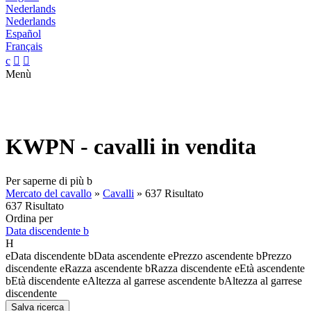
Nederlands
Nederlands
Español
Français
c


Menù
KWPN - cavalli in vendita
Per saperne di più
b
Mercato del cavallo
»
Cavalli
»
637 Risultato
637 Risultato
Ordina per
Data discendente
b
H
e
Data discendente
b
Data ascendente
e
Prezzo ascendente
b
Prezzo
discendente
e
Razza ascendente
b
Razza discendente
e
Età ascendente
b
Età discendente
e
Altezza al garrese ascendente
b
Altezza al garrese
discendente
Salva ricerca