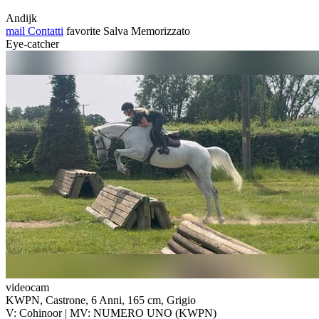
Andijk
mail
Contatti
favorite
Salva
Memorizzato
Eye-catcher
videocam
KWPN, Castrone, 6 Anni, 165 cm, Grigio
V: Cohinoor | MV: NUMERO UNO (KWPN)