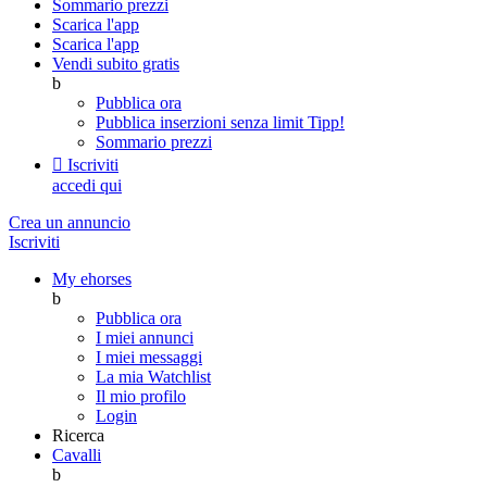
Sommario prezzi
Scarica l'app
Scarica l'app
Vendi subito gratis
b
Pubblica ora
Pubblica inserzioni senza limit
Tipp!
Sommario prezzi

Iscriviti
accedi qui
Crea un annuncio
Iscriviti
My ehorses
b
Pubblica ora
I miei annunci
I miei messaggi
La mia Watchlist
Il mio profilo
Login
Ricerca
Cavalli
b