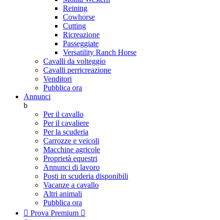
Reining
Cowhorse
Cutting
Ricreazione
Passeggiate
Versatility Ranch Horse
Cavalli da volteggio
Cavalli perricreazione
Venditori
Pubblica ora
Annunci
b
Per il cavallo
Per il cavaliere
Per la scuderia
Carrozze e veicoli
Macchine agricole
Proprietà equestri
Annunci di lavoro
Posti in scuderia disponibili
Vacanze a cavallo
Altri animali
Pubblica ora

Prova Premium
