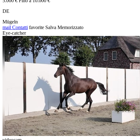
5.000 € Fino a 10.000 €
DE
Mügeln
mail
Contatti
favorite
Salva
Memorizzato
Eye-catcher
videocam