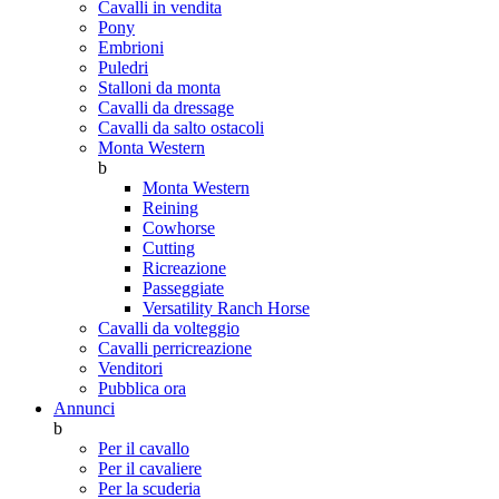
Cavalli in vendita
Pony
Embrioni
Puledri
Stalloni da monta
Cavalli da dressage
Cavalli da salto ostacoli
Monta Western
b
Monta Western
Reining
Cowhorse
Cutting
Ricreazione
Passeggiate
Versatility Ranch Horse
Cavalli da volteggio
Cavalli perricreazione
Venditori
Pubblica ora
Annunci
b
Per il cavallo
Per il cavaliere
Per la scuderia