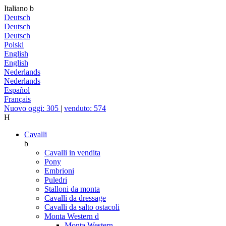
Italiano
b
Deutsch
Deutsch
Deutsch
Polski
English
English
Nederlands
Nederlands
Español
Français
Nuovo oggi: 305
|
venduto: 574
H
Cavalli
b
Cavalli in vendita
Pony
Embrioni
Puledri
Stalloni da monta
Cavalli da dressage
Cavalli da salto ostacoli
Monta Western
d
Monta Western