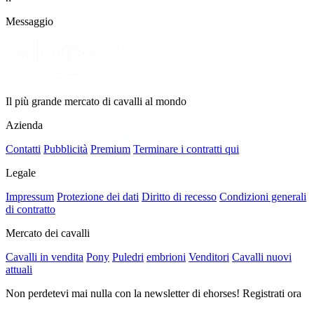
Messaggio
Il più grande mercato di cavalli al mondo
Azienda
Contatti
Pubblicità
Premium
Terminare i contratti qui
Legale
Impressum
Protezione dei dati
Diritto di recesso
Condizioni generali
di contratto
Mercato dei cavalli
Cavalli in vendita
Pony
Puledri
embrioni
Venditori
Cavalli nuovi
attuali
Non perdetevi mai nulla con la newsletter di ehorses! Registrati ora