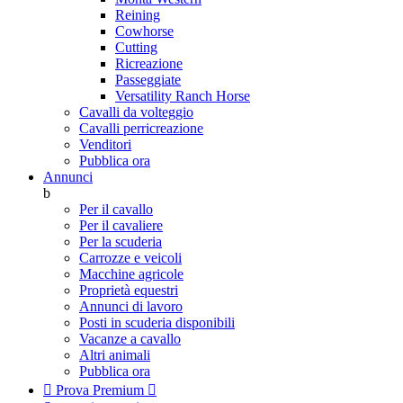
Reining
Cowhorse
Cutting
Ricreazione
Passeggiate
Versatility Ranch Horse
Cavalli da volteggio
Cavalli perricreazione
Venditori
Pubblica ora
Annunci
b
Per il cavallo
Per il cavaliere
Per la scuderia
Carrozze e veicoli
Macchine agricole
Proprietà equestri
Annunci di lavoro
Posti in scuderia disponibili
Vacanze a cavallo
Altri animali
Pubblica ora

Prova Premium
