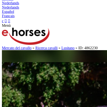
Nederlands
Nederlands
Español
Français
c


Menù
Mercato del cavallo
»
Ricerca cavalli
»
Lusitano
» ID: 4862230