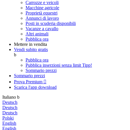
Carrozze e veicoli
Macchine agricole
Proprietà equestri
Annunci di lavoro
Posti in scuderia disponibili
Vacanze a cavallo
Altri animali
Pubblica ora
Mettere in vendita
Vendi subito gratis
b
Pubblica ora
Pubblica inserzioni senza limit
Tipp!
Sommario prezzi
Sommario prezzi
Prova Premium

Scarica l'app
download
Italiano
b
Deutsch
Deutsch
Deutsch
Polski
English
English