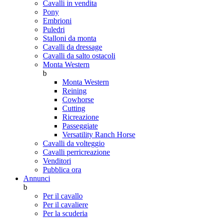
Cavalli in vendita
Pony
Embrioni
Puledri
Stalloni da monta
Cavalli da dressage
Cavalli da salto ostacoli
Monta Western
b
Monta Western
Reining
Cowhorse
Cutting
Ricreazione
Passeggiate
Versatility Ranch Horse
Cavalli da volteggio
Cavalli perricreazione
Venditori
Pubblica ora
Annunci
b
Per il cavallo
Per il cavaliere
Per la scuderia