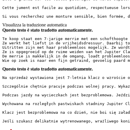
Cette jument est facile au quotidien, respectueuse lors
Si vous recherchez une monture sensible, bien formée, d
Visualizza la traduzione automatica
Questo testo è stato tradotto automaticamente.
Te koop staat een 7-jarige merrie met een schofthoogte 
Ze werkt het liefst in de vrijheidsdressuur. Daarbij to
Uitritten zijn met haar probleemloos mogelijk. Ze wordt
Ze is opgegroeid op de ruime weiden van het Jupiter Cla
De merrie is makkelijk in de omgang, loadt probleemloos
Wie op zoek is naar een fijn getraind, gevoelig paard m
Questo testo è stato tradotto automaticamente.
Na sprzedaż wystawiona jest 7-letnia klacz o wzroście o
Szczególnie chętnie pracuje podczas wolnej pracy. Wykaz
Podczas jazdy na wycieczkach jest bezproblemowa. Jeździ
Wychowana na rozległych pastwiskach stadniny Jupiter Cl
Klacz jest bezproblemowa na co dzień, nie boi się załad
Jeśli szukasz delikatnie wytrenowanego, wrażliwego koni