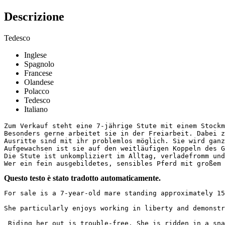
Descrizione
Tedesco
Inglese
Spagnolo
Francese
Olandese
Polacco
Tedesco
Italiano
Zum Verkauf steht eine 7-jährige Stute mit einem Stockm
Besonders gerne arbeitet sie in der Freiarbeit. Dabei z
Ausritte sind mit ihr problemlos möglich. Sie wird ganz
Aufgewachsen ist sie auf den weitläufigen Koppeln des G
Die Stute ist unkompliziert im Alltag, verladefromm und 
Wer ein fein ausgebildetes, sensibles Pferd mit großem 
Questo testo è stato tradotto automaticamente.
For sale is a 7-year-old mare standing approximately 15
She particularly enjoys working in liberty and demonstr
 Riding her out is trouble-free. She is ridden in a sna