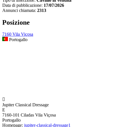
Tipo di inserzione:
Cavallo in vendita
Data di pubblicazione:
17/07/2026
Annunci chiamata:
2313
Posizione
7160 Vila Viçosa
Portogallo

Jupiter Classical Dressage
E
7160-101 Ciladas Vila Viçosa
Portogallo
Homepage:
jupiter-classical-dressage1