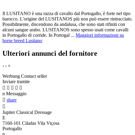
Il LUSITANO è una razza di cavallo dal Portogallo, è forte nel tipo
barocco. L'origine del LUSITANOS più non può essere rintracciato.
Possibilmente, discendono da andalusa, che sono stati rifiniti con
alcuni sangue arabo. LUSITANOS sono spesso usati come cavalli
in Portogallo di corride. In Portogal ...
Maggiori informazioni su
horse breed Lusitano
Ulteriori annunci del fornitore
‹
›
×
Werbung
Contact seller
Inviare tramite





n
Messaggio

share

Jupiter Classical Dressage
E
7160-101 Ciladas Vila Viçosa
Portogallo
n