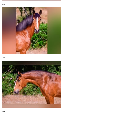
~
~
~