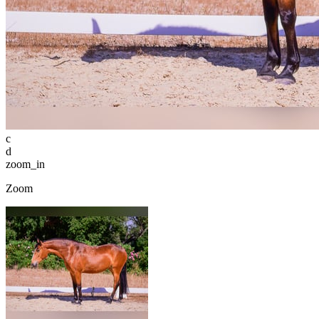
c
d
zoom_in
Zoom