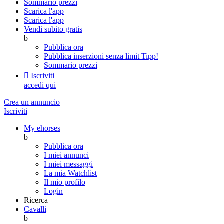
Sommario prezzi
Scarica l'app
Scarica l'app
Vendi subito gratis
b
Pubblica ora
Pubblica inserzioni senza limit
Tipp!
Sommario prezzi

Iscriviti
accedi qui
Crea un annuncio
Iscriviti
My ehorses
b
Pubblica ora
I miei annunci
I miei messaggi
La mia Watchlist
Il mio profilo
Login
Ricerca
Cavalli
b