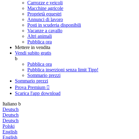
Carrozze e veicoli
Macchine agricole
Proprietà equestri
Annunci di lavoro
Posti in scuderia disponibili
Vacanze a cavallo
Altri animali
Pubblica ora
Mettere in vendita
Vendi subito gratis
b
Pubblica ora
Pubblica inserzioni senza limit
Tipp!
Sommario prezzi
Sommario prezzi
Prova Premium

Scarica l'app
download
Italiano
b
Deutsch
Deutsch
Deutsch
Polski
English
English