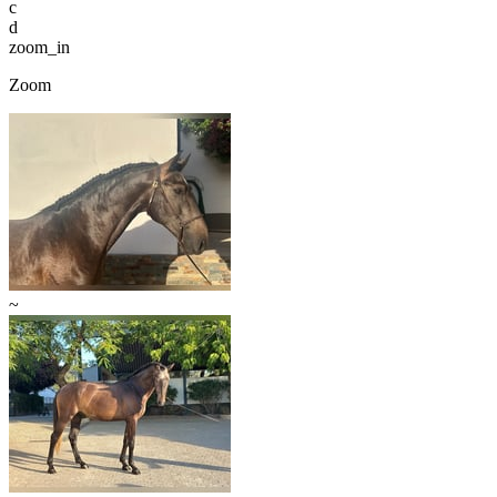
c
d
zoom_in
Zoom
~