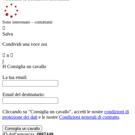
Sono interessato – contattami

Salva
Condividi una voce ora

n

j
H
Consiglia un cavallo
La tua email:
Email del destinatario:
Cliccando su "Consiglia un cavallo", accetti le nostre
condizioni di
protezione dei dati
e le nostre
Condizioni generali di contratto
.
ID dell'annuncio:
4887449