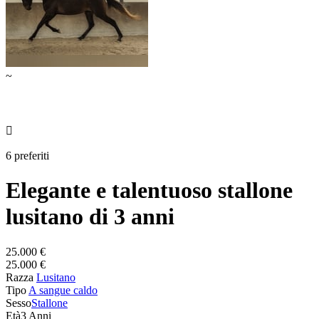
~

6 preferiti
Elegante e talentuoso stallone
lusitano di 3 anni
25.000 €
25.000 €
Razza
Lusitano
Tipo
A sangue caldo
Sesso
Stallone
Età
3 Anni