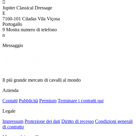

Jupiter Classical Dressage
E
7160-101 Ciladas Vila Viçosa
Portogallo
9
Mostra numero di telefono
n
Messaggio
Il più grande mercato di cavalli al mondo
Azienda
Contatti
Pubblicità
Premium
Terminare i contratti qui
Legale
Impressum
Protezione dei dati
Diritto di recesso
Condizioni generali
di contratto