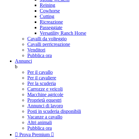
Reining
Cowhorse
Cutting
Ricreazione
Passeggiate
Versatility Ranch Horse
Cavalli da volteggio
Cavalli perricreazione
Venditori
Pubblica ora
Annunci
b
Per il cavallo
Per il cavaliere
Per la scuderia
Carrozze e veicoli
Macchine agricole
Proprietà equestri
Annunci di lavoro
Posti in scuderia disponibili
Vacanze a cavallo
Altri animali
Pubblica ora

Prova Premium
