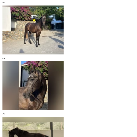
~
~
~