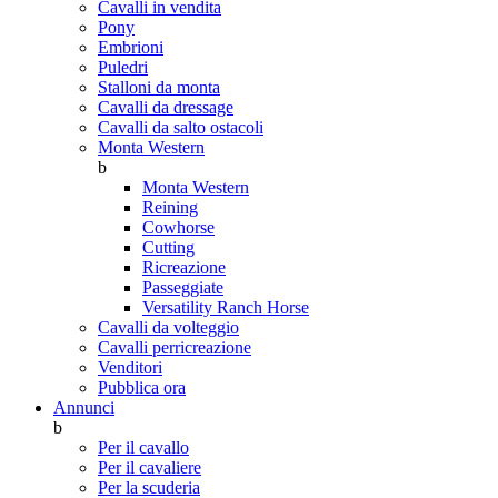
Cavalli in vendita
Pony
Embrioni
Puledri
Stalloni da monta
Cavalli da dressage
Cavalli da salto ostacoli
Monta Western
b
Monta Western
Reining
Cowhorse
Cutting
Ricreazione
Passeggiate
Versatility Ranch Horse
Cavalli da volteggio
Cavalli perricreazione
Venditori
Pubblica ora
Annunci
b
Per il cavallo
Per il cavaliere
Per la scuderia