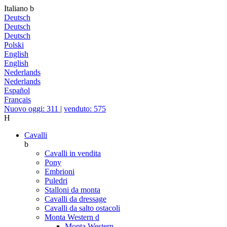
Italiano
b
Deutsch
Deutsch
Deutsch
Polski
English
English
Nederlands
Nederlands
Español
Français
Nuovo oggi: 311
|
venduto: 575
H
Cavalli
b
Cavalli in vendita
Pony
Embrioni
Puledri
Stalloni da monta
Cavalli da dressage
Cavalli da salto ostacoli
Monta Western
d
Monta Western