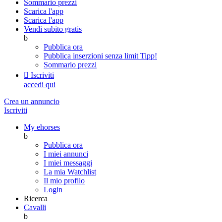
Sommario prezzi
Scarica l'app
Scarica l'app
Vendi subito gratis
b
Pubblica ora
Pubblica inserzioni senza limit
Tipp!
Sommario prezzi

Iscriviti
accedi qui
Crea un annuncio
Iscriviti
My ehorses
b
Pubblica ora
I miei annunci
I miei messaggi
La mia Watchlist
Il mio profilo
Login
Ricerca
Cavalli
b