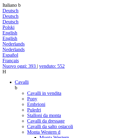
Italiano
b
Deutsch
Deutsch
Deutsch
Polski
English
English
Nederlands
Nederlands
Español
Français
Nuovo oggi: 393
|
venduto: 552
H
Cavalli
b
Cavalli in vendita
Pony
Embrioni
Puledri
Stalloni da monta
Cavalli da dressage
Cavalli da salto ostacoli
Monta Western
d
Monta Western