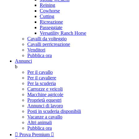
Reining
Cowhorse
Cutting
Ricreazione
Passeggiate
Versatility Ranch Horse
Cavalli da volteggio
Cavalli perricreazione
Venditori
Pubblica ora
Annunci
b
Per il cavallo
Per il cavaliere
Per la scuderia
Carrozze e veicoli
Macchine agricole
Proprietà equestri
Annunci di lavoro
Posti in scuderia disponibili
Vacanze a cavallo
Altri animali
Pubblica ora

Prova Premium
