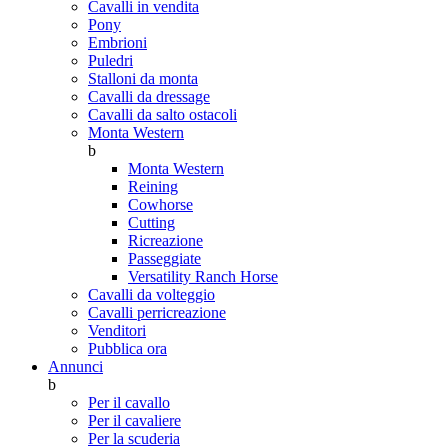
Cavalli in vendita
Pony
Embrioni
Puledri
Stalloni da monta
Cavalli da dressage
Cavalli da salto ostacoli
Monta Western
b
Monta Western
Reining
Cowhorse
Cutting
Ricreazione
Passeggiate
Versatility Ranch Horse
Cavalli da volteggio
Cavalli perricreazione
Venditori
Pubblica ora
Annunci
b
Per il cavallo
Per il cavaliere
Per la scuderia