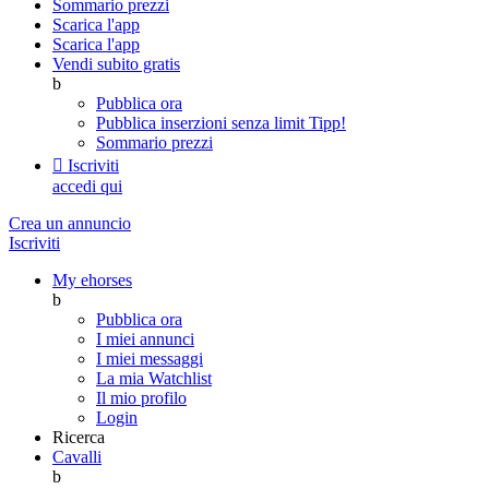
Sommario prezzi
Scarica l'app
Scarica l'app
Vendi subito gratis
b
Pubblica ora
Pubblica inserzioni senza limit
Tipp!
Sommario prezzi

Iscriviti
accedi qui
Crea un annuncio
Iscriviti
My ehorses
b
Pubblica ora
I miei annunci
I miei messaggi
La mia Watchlist
Il mio profilo
Login
Ricerca
Cavalli
b