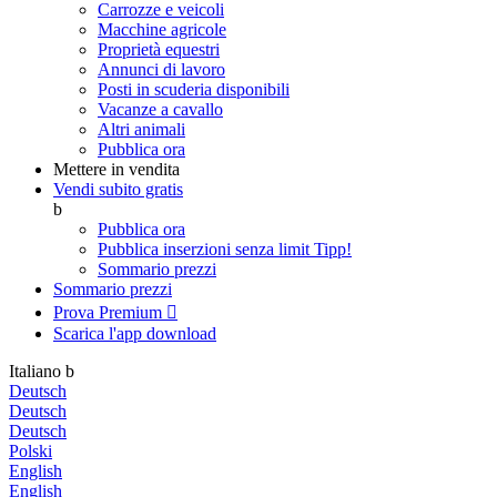
Carrozze e veicoli
Macchine agricole
Proprietà equestri
Annunci di lavoro
Posti in scuderia disponibili
Vacanze a cavallo
Altri animali
Pubblica ora
Mettere in vendita
Vendi subito gratis
b
Pubblica ora
Pubblica inserzioni senza limit
Tipp!
Sommario prezzi
Sommario prezzi
Prova Premium

Scarica l'app
download
Italiano
b
Deutsch
Deutsch
Deutsch
Polski
English
English