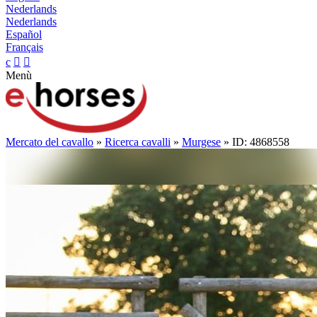
Nederlands
Nederlands
Español
Français
c


Menù
Mercato del cavallo
»
Ricerca cavalli
»
Murgese
» ID: 4868558