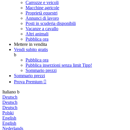
Carrozze e veicoli
Macchine agricole
Proprietà equestri
Annunci di lavoro
Posti in scuderia disponibili
Vacanze a cavallo
Altri animali
Pubblica ora
Mettere in vendita
Vendi subito gratis
b
Pubblica ora
Pubblica inserzioni senza limit
Tipp!
Sommario prezzi
Sommario prezzi
Prova Premium

Italiano
b
Deutsch
Deutsch
Deutsch
Polski
English
English
Nederlands