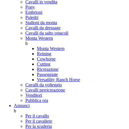
Cavalli in vendita
Pony
Embrioni
Puledri
Stalloni da monta
Cavalli da dressage
Cavalli da salto ostacoli
Monta Western
b
Monta Western
Reining
Cowhorse
Cutting
Ricreazione
Passeggiate
Versatility Ranch Horse
Cavalli da volteggio
Cavalli perricreazione
Venditori
Pubblica ora
Annunci
b
Per il cavallo
Per il cavaliere
Per la scuderia