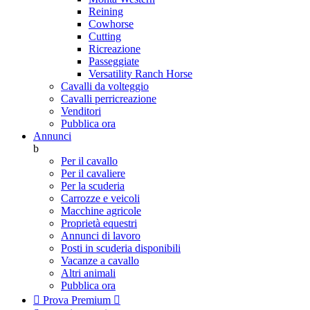
Reining
Cowhorse
Cutting
Ricreazione
Passeggiate
Versatility Ranch Horse
Cavalli da volteggio
Cavalli perricreazione
Venditori
Pubblica ora
Annunci
b
Per il cavallo
Per il cavaliere
Per la scuderia
Carrozze e veicoli
Macchine agricole
Proprietà equestri
Annunci di lavoro
Posti in scuderia disponibili
Vacanze a cavallo
Altri animali
Pubblica ora

Prova Premium
