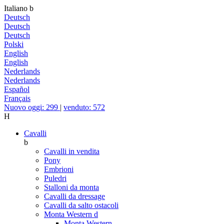
Italiano
b
Deutsch
Deutsch
Deutsch
Polski
English
English
Nederlands
Nederlands
Español
Français
Nuovo oggi: 299
|
venduto: 572
H
Cavalli
b
Cavalli in vendita
Pony
Embrioni
Puledri
Stalloni da monta
Cavalli da dressage
Cavalli da salto ostacoli
Monta Western
d
Monta Western