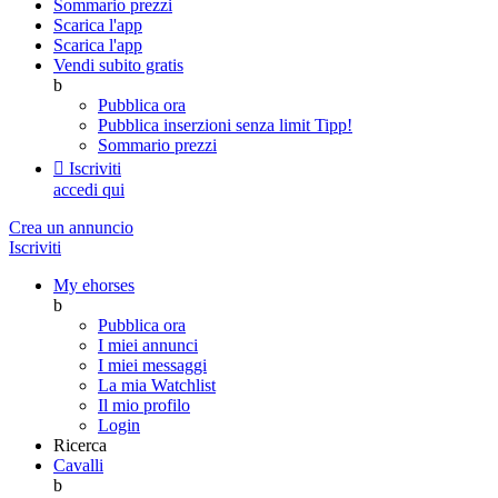
Sommario prezzi
Scarica l'app
Scarica l'app
Vendi subito gratis
b
Pubblica ora
Pubblica inserzioni senza limit
Tipp!
Sommario prezzi

Iscriviti
accedi qui
Crea un annuncio
Iscriviti
My ehorses
b
Pubblica ora
I miei annunci
I miei messaggi
La mia Watchlist
Il mio profilo
Login
Ricerca
Cavalli
b