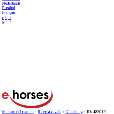
Nederlands
Español
Français
c


Menù
Mercato del cavallo
»
Ricerca cavalli
»
Oldenburg
» ID: 4850159