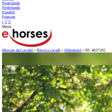
Nederlands
Nederlands
Español
Français
c


Menù
Mercato del cavallo
»
Ricerca cavalli
»
Oldenburg
» ID: 4837202