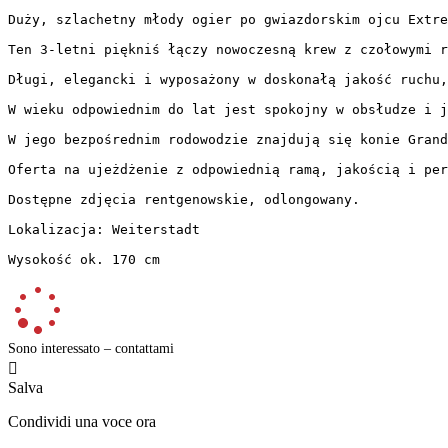
Duży, szlachetny młody ogier po gwiazdorskim ojcu Extrem
Ten 3-letni piękniś łączy nowoczesną krew z czołowymi re
Długi, elegancki i wyposażony w doskonałą jakość ruchu, 
W wieku odpowiednim do lat jest spokojny w obsłudze i ju
W jego bezpośrednim rodowodzie znajdują się konie Grand 
Oferta na ujeżdżenie z odpowiednią ramą, jakością i pers
Dostępne zdjęcia rentgenowskie, odlongowany.

Lokalizacja: Weiterstadt

Wysokość ok. 170 cm
Sono interessato – contattami

Salva
Condividi una voce ora