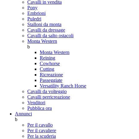
Cavalli in vendita
Pony
Embrioni
Puledri
Stalloni da monta
Cavalli da dressage
Cavalli da salto ostacoli
Monta Western
b
Monta Western
Reining
Cowhorse
Cutting
Ricreazione
Passeggiate
Versatility Ranch Horse
Cavalli da volteggio
Cavalli perricreazione
Venditori
Pubblica ora
Annunci
b
Per il cavallo
Per il cavaliere
Per la scuderia