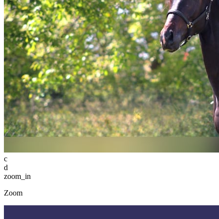
c
d
zoom_in
Zoom