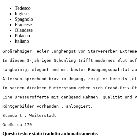
Tedesco
Inglese
Spagnolo
Francese
Olandese
Polacco
Italiano
Großrahmiger, edler Junghengst von Starvererber Extreme 
In diesem 3-jährigen Schönling trifft modernes Blut auf 
Langbeinig, elegant und mit bester Bewegungsqualität aus
Altersentsprechend brav im Umgang, zeigt er bereits jetz
In seinem direkten Mutterstamm geben sich Grand-Prix-Pfe
Eine Dressurofferte mit genügend Rahmen, Qualität und Pe
Röntgenbilder vorhanden , anlongiert. 

Standort : Weiterstadt 

Größe ca 170
Questo testo è stato tradotto automaticamente.