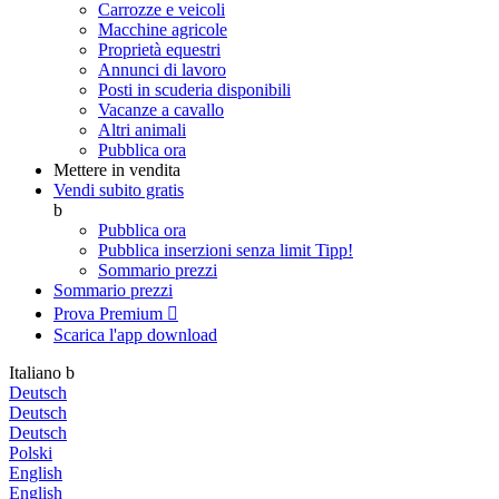
Carrozze e veicoli
Macchine agricole
Proprietà equestri
Annunci di lavoro
Posti in scuderia disponibili
Vacanze a cavallo
Altri animali
Pubblica ora
Mettere in vendita
Vendi subito gratis
b
Pubblica ora
Pubblica inserzioni senza limit
Tipp!
Sommario prezzi
Sommario prezzi
Prova Premium

Scarica l'app
download
Italiano
b
Deutsch
Deutsch
Deutsch
Polski
English
English