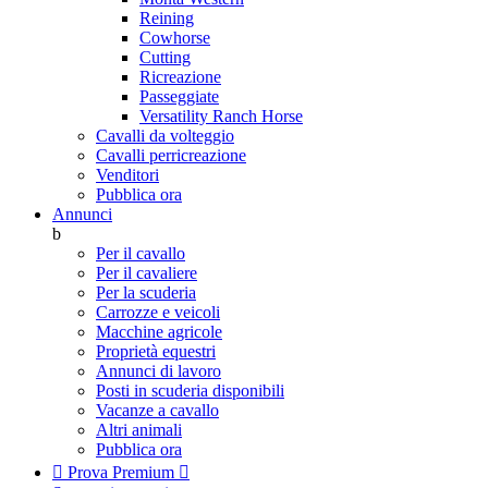
Reining
Cowhorse
Cutting
Ricreazione
Passeggiate
Versatility Ranch Horse
Cavalli da volteggio
Cavalli perricreazione
Venditori
Pubblica ora
Annunci
b
Per il cavallo
Per il cavaliere
Per la scuderia
Carrozze e veicoli
Macchine agricole
Proprietà equestri
Annunci di lavoro
Posti in scuderia disponibili
Vacanze a cavallo
Altri animali
Pubblica ora

Prova Premium
