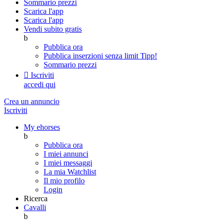
Sommario prezzi
Scarica l'app
Scarica l'app
Vendi subito gratis
b
Pubblica ora
Pubblica inserzioni senza limit
Tipp!
Sommario prezzi

Iscriviti
accedi qui
Crea un annuncio
Iscriviti
My ehorses
b
Pubblica ora
I miei annunci
I miei messaggi
La mia Watchlist
Il mio profilo
Login
Ricerca
Cavalli
b