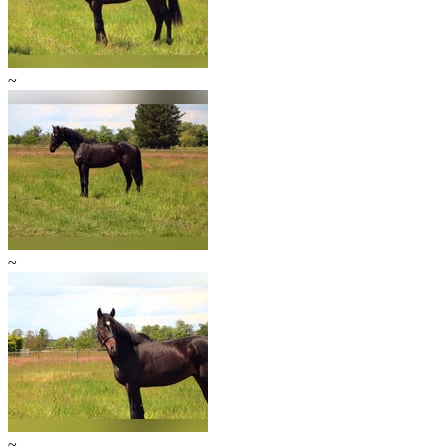
~
~
~