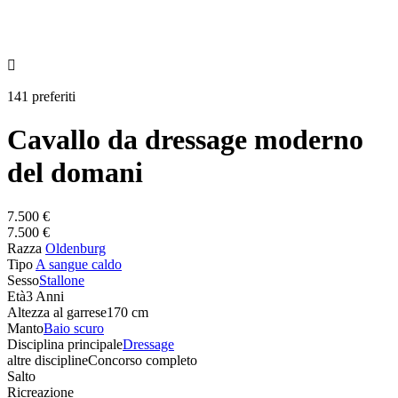

141 preferiti
Cavallo da dressage moderno
del domani
7.500 €
7.500 €
Razza
Oldenburg
Tipo
A sangue caldo
Sesso
Stallone
Età
3 Anni
Altezza al garrese
170 cm
Manto
Baio scuro
Disciplina principale
Dressage
altre discipline
Concorso completo
Salto
Ricreazione