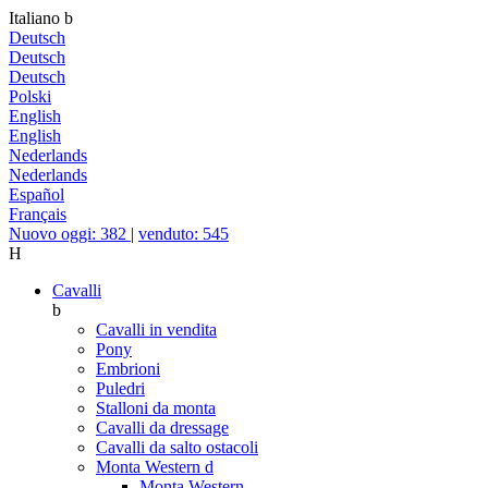
Italiano
b
Deutsch
Deutsch
Deutsch
Polski
English
English
Nederlands
Nederlands
Español
Français
Nuovo oggi: 382
|
venduto: 545
H
Cavalli
b
Cavalli in vendita
Pony
Embrioni
Puledri
Stalloni da monta
Cavalli da dressage
Cavalli da salto ostacoli
Monta Western
d
Monta Western