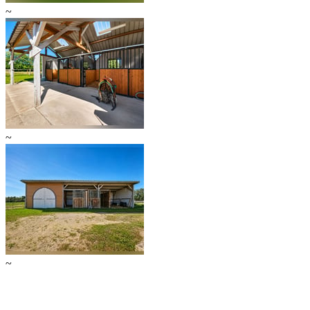
~
~
~