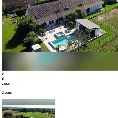
c
d
zoom_in
Zoom