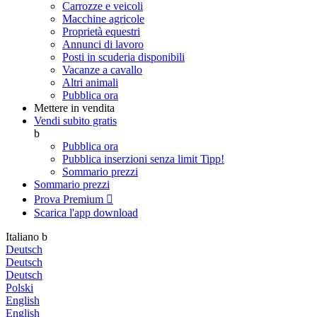
Carrozze e veicoli
Macchine agricole
Proprietà equestri
Annunci di lavoro
Posti in scuderia disponibili
Vacanze a cavallo
Altri animali
Pubblica ora
Mettere in vendita
Vendi subito gratis
b
Pubblica ora
Pubblica inserzioni senza limit
Tipp!
Sommario prezzi
Sommario prezzi
Prova Premium

Scarica l'app
download
Italiano
b
Deutsch
Deutsch
Deutsch
Polski
English
English