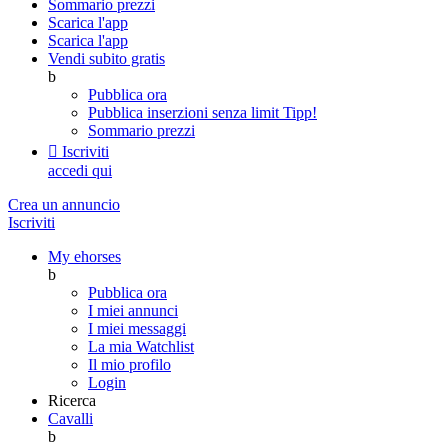
Sommario prezzi
Scarica l'app
Scarica l'app
Vendi subito gratis
b
Pubblica ora
Pubblica inserzioni senza limit
Tipp!
Sommario prezzi

Iscriviti
accedi qui
Crea un annuncio
Iscriviti
My ehorses
b
Pubblica ora
I miei annunci
I miei messaggi
La mia Watchlist
Il mio profilo
Login
Ricerca
Cavalli
b