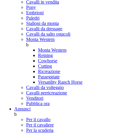
Cavalli in vendita
Pony
Embrioni
Puledri
Stalloni da monta
Cavalli da dressage
Cavalli da salto ostacoli
Monta Western
b
Monta Western
Reining
Cowhorse
Cutting
Ricreazione
Passeggiate
Versatility Ranch Horse
Cavalli da volteggio
Cavalli perricreazione
Venditori
Pubblica ora
Annunci
b
Per il cavallo
Per il cavaliere
Per la scuderia