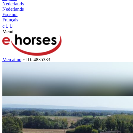
Nederlands
Nederlands
Español
Français
c


Menù
Mercatino
» ID: 4835333