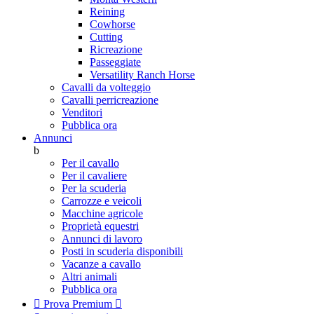
Reining
Cowhorse
Cutting
Ricreazione
Passeggiate
Versatility Ranch Horse
Cavalli da volteggio
Cavalli perricreazione
Venditori
Pubblica ora
Annunci
b
Per il cavallo
Per il cavaliere
Per la scuderia
Carrozze e veicoli
Macchine agricole
Proprietà equestri
Annunci di lavoro
Posti in scuderia disponibili
Vacanze a cavallo
Altri animali
Pubblica ora

Prova Premium
