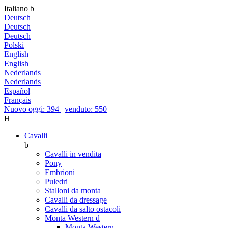
Italiano
b
Deutsch
Deutsch
Deutsch
Polski
English
English
Nederlands
Nederlands
Español
Français
Nuovo oggi: 394
|
venduto: 550
H
Cavalli
b
Cavalli in vendita
Pony
Embrioni
Puledri
Stalloni da monta
Cavalli da dressage
Cavalli da salto ostacoli
Monta Western
d
Monta Western