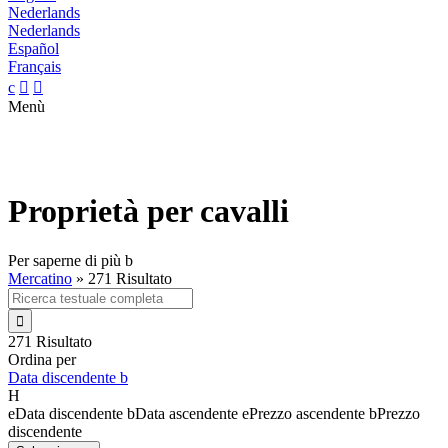
Nederlands
Nederlands
Español
Français
c


Menù
Proprietà per cavalli
Per saperne di più
b
Mercatino
»
271 Risultato

271 Risultato
Ordina per
Data discendente
b
H
e
Data discendente
b
Data ascendente
e
Prezzo ascendente
b
Prezzo
discendente