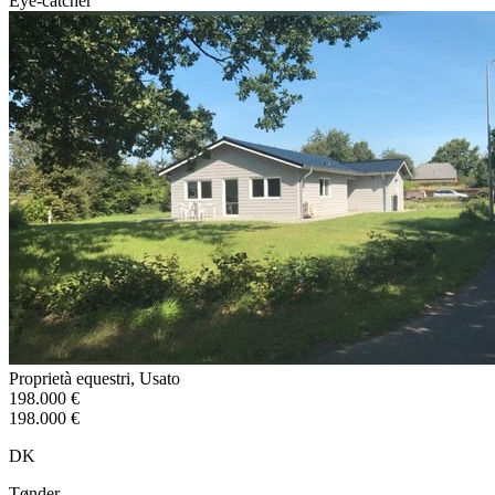
Eye-catcher
Proprietà equestri, Usato
198.000 €
198.000 €
DK
Tønder