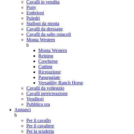
Cavalli in vendita
Pony
Embrioni
Puledri
Stalloni da monta
Cavalli da dressage
Cavalli da salto ostacoli
Monta Western
b
Monta Western
Reining
Cowhorse
Cutting
Ricreazione
Passeggiate
Versatility Ranch Horse
Cavalli da volteggio
Cavalli perricreazione
Venditori
Pubblica ora
Annunci
b
Per il cavallo
Per il cavaliere
Per la scuderia