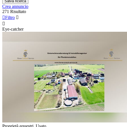
Salva ricerca
Crea annuncio
271 Risultato

Filtro


Eye-catcher
Proprietà equestri, Usato