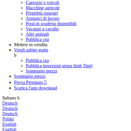
Carrozze e veicoli
Macchine agricole
Proprietà equestri
Annunci di lavoro
Posti in scuderia disponibili
Vacanze a cavallo
Altri animali
Pubblica ora
Mettere in vendita
Vendi subito gratis
b
Pubblica ora
Pubblica inserzioni senza limit
Tipp!
Sommario prezzi
Sommario prezzi
Prova Premium

Scarica l'app
download
Italiano
b
Deutsch
Deutsch
Deutsch
Polski
English
English