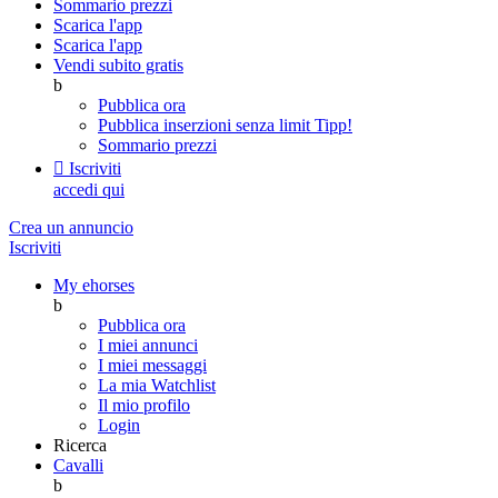
Sommario prezzi
Scarica l'app
Scarica l'app
Vendi subito gratis
b
Pubblica ora
Pubblica inserzioni senza limit
Tipp!
Sommario prezzi

Iscriviti
accedi qui
Crea un annuncio
Iscriviti
My ehorses
b
Pubblica ora
I miei annunci
I miei messaggi
La mia Watchlist
Il mio profilo
Login
Ricerca
Cavalli
b