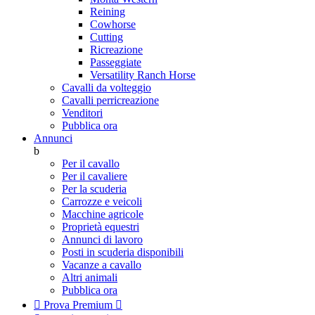
Reining
Cowhorse
Cutting
Ricreazione
Passeggiate
Versatility Ranch Horse
Cavalli da volteggio
Cavalli perricreazione
Venditori
Pubblica ora
Annunci
b
Per il cavallo
Per il cavaliere
Per la scuderia
Carrozze e veicoli
Macchine agricole
Proprietà equestri
Annunci di lavoro
Posti in scuderia disponibili
Vacanze a cavallo
Altri animali
Pubblica ora

Prova Premium
