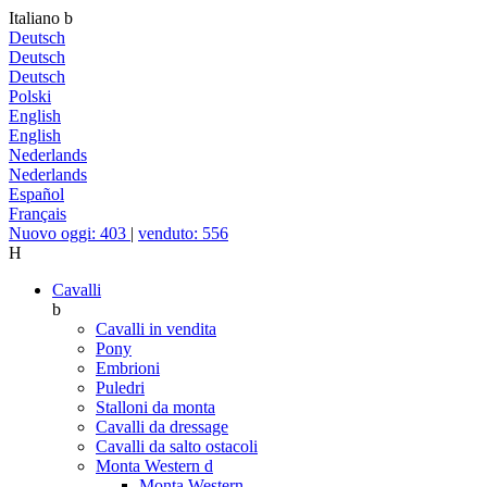
Italiano
b
Deutsch
Deutsch
Deutsch
Polski
English
English
Nederlands
Nederlands
Español
Français
Nuovo oggi: 403
|
venduto: 556
H
Cavalli
b
Cavalli in vendita
Pony
Embrioni
Puledri
Stalloni da monta
Cavalli da dressage
Cavalli da salto ostacoli
Monta Western
d
Monta Western