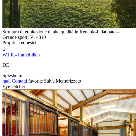
Struttura di equitazione di alta qualità in Renania-Palatinato –
Grande sport! V14310
Proprietà equestri

W.I.R.- Immobilien
DE
Spiesheim
mail
Contatti
favorite
Salva
Memorizzato
Eye-catcher