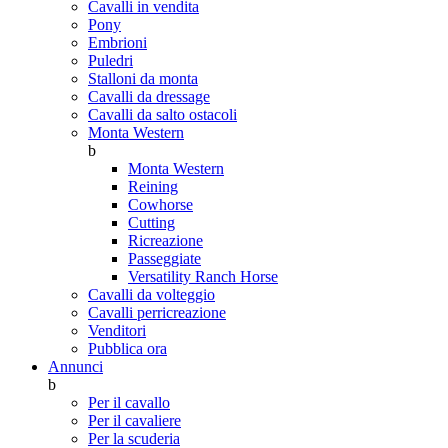
Cavalli in vendita
Pony
Embrioni
Puledri
Stalloni da monta
Cavalli da dressage
Cavalli da salto ostacoli
Monta Western
b
Monta Western
Reining
Cowhorse
Cutting
Ricreazione
Passeggiate
Versatility Ranch Horse
Cavalli da volteggio
Cavalli perricreazione
Venditori
Pubblica ora
Annunci
b
Per il cavallo
Per il cavaliere
Per la scuderia