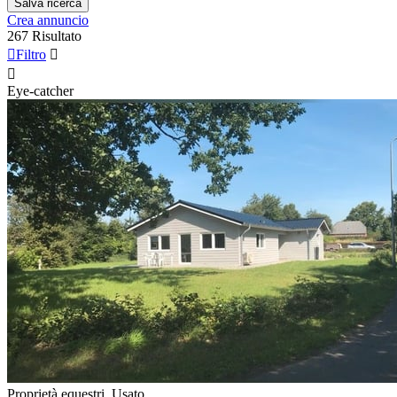
Salva ricerca
Crea annuncio
267 Risultato

Filtro


Eye-catcher
Proprietà equestri, Usato