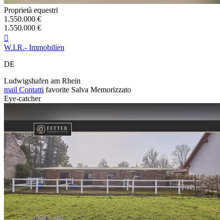
Proprietà equestri
1.550.000 €
1.550.000 €

W.I.R.- Immobilien
DE
Ludwigshafen am Rhein
mail
Contatti
favorite
Salva
Memorizzato
Eye-catcher