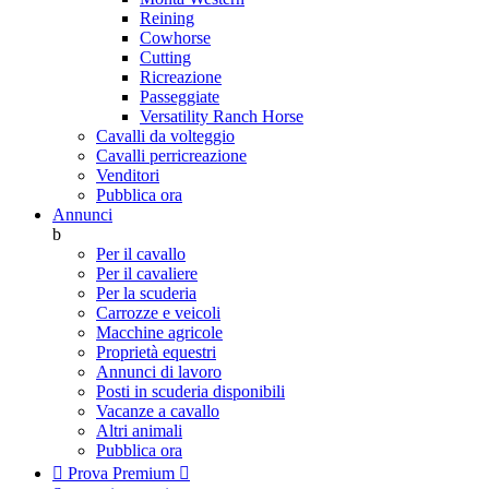
Reining
Cowhorse
Cutting
Ricreazione
Passeggiate
Versatility Ranch Horse
Cavalli da volteggio
Cavalli perricreazione
Venditori
Pubblica ora
Annunci
b
Per il cavallo
Per il cavaliere
Per la scuderia
Carrozze e veicoli
Macchine agricole
Proprietà equestri
Annunci di lavoro
Posti in scuderia disponibili
Vacanze a cavallo
Altri animali
Pubblica ora

Prova Premium
