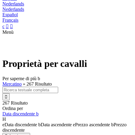
Nederlands
Nederlands
Español
Français
c


Menù
Proprietà per cavalli
Per saperne di più
b
Mercatino
»
267 Risultato

267 Risultato
Ordina per
Data discendente
b
H
e
Data discendente
b
Data ascendente
e
Prezzo ascendente
b
Prezzo
discendente