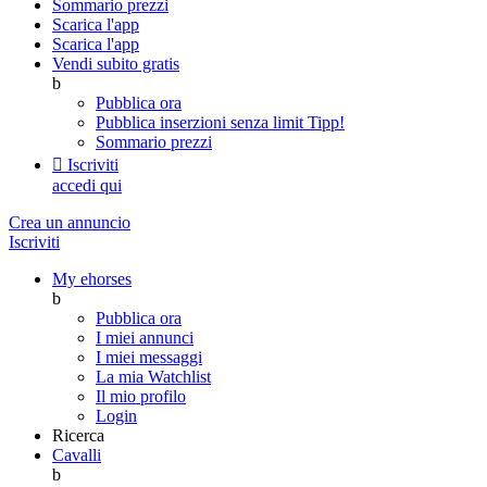
Sommario prezzi
Scarica l'app
Scarica l'app
Vendi subito gratis
b
Pubblica ora
Pubblica inserzioni senza limit
Tipp!
Sommario prezzi

Iscriviti
accedi qui
Crea un annuncio
Iscriviti
My ehorses
b
Pubblica ora
I miei annunci
I miei messaggi
La mia Watchlist
Il mio profilo
Login
Ricerca
Cavalli
b