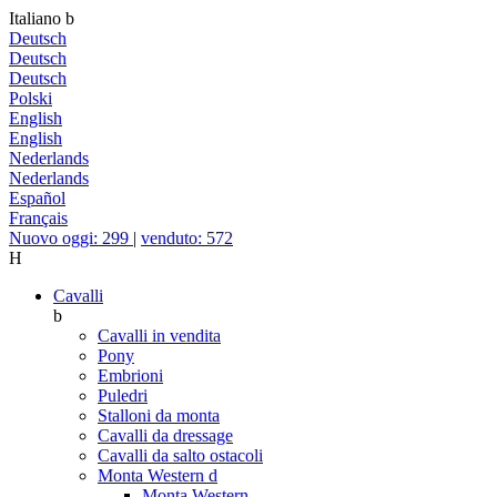
Italiano
b
Deutsch
Deutsch
Deutsch
Polski
English
English
Nederlands
Nederlands
Español
Français
Nuovo oggi: 299
|
venduto: 572
H
Cavalli
b
Cavalli in vendita
Pony
Embrioni
Puledri
Stalloni da monta
Cavalli da dressage
Cavalli da salto ostacoli
Monta Western
d
Monta Western