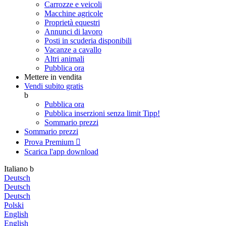
Carrozze e veicoli
Macchine agricole
Proprietà equestri
Annunci di lavoro
Posti in scuderia disponibili
Vacanze a cavallo
Altri animali
Pubblica ora
Mettere in vendita
Vendi subito gratis
b
Pubblica ora
Pubblica inserzioni senza limit
Tipp!
Sommario prezzi
Sommario prezzi
Prova Premium

Scarica l'app
download
Italiano
b
Deutsch
Deutsch
Deutsch
Polski
English
English