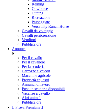
Reining
Cowhorse
Cutting
Ricreazione
Passeggiate
Versatility Ranch Horse
Cavalli da volteggio
Cavalli perricreazione
Venditori
Pubblica ora
Annunci
b
Per il cavallo
Per il cavaliere
Per la scuderia
Carrozze e veicoli
Macchine agricole
Proprietà equestri
Annunci di lavoro
Posti in scuderia disponibili
Vacanze a cavallo
Altri animali
Pubblica ora

Prova Premium
