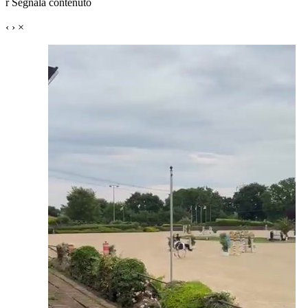
r
Segnala contenuto
‹
›
×