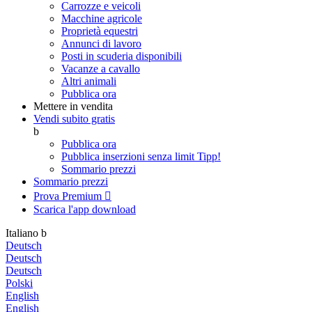
Carrozze e veicoli
Macchine agricole
Proprietà equestri
Annunci di lavoro
Posti in scuderia disponibili
Vacanze a cavallo
Altri animali
Pubblica ora
Mettere in vendita
Vendi subito gratis
b
Pubblica ora
Pubblica inserzioni senza limit
Tipp!
Sommario prezzi
Sommario prezzi
Prova Premium

Scarica l'app
download
Italiano
b
Deutsch
Deutsch
Deutsch
Polski
English
English