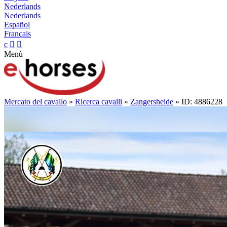
Nederlands
Nederlands
Español
Français
c


Menù
Mercato del cavallo
»
Ricerca cavalli
»
Zangersheide
» ID: 4886228