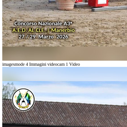
imagesmode
4 Immagini
videocam
1 Video