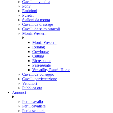
Cavalli in vendita
Pony
Embrioni
Puledri
Stalloni da monta
Cavalli da dressage
Cavalli da salto ostacoli
Monta Western
b
Monta Western
Reining
Cowhorse
Cutting
Ricreazione
Passeggiate
Versatility Ranch Horse
Cavalli da volteggio
Cavalli perricreazione
Venditori
Pubblica ora
Annunci
b
Per il cavallo
Per il cavaliere
Per la scuderia