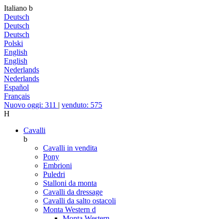
Italiano
b
Deutsch
Deutsch
Deutsch
Polski
English
English
Nederlands
Nederlands
Español
Français
Nuovo oggi: 311
|
venduto: 575
H
Cavalli
b
Cavalli in vendita
Pony
Embrioni
Puledri
Stalloni da monta
Cavalli da dressage
Cavalli da salto ostacoli
Monta Western
d
Monta Western