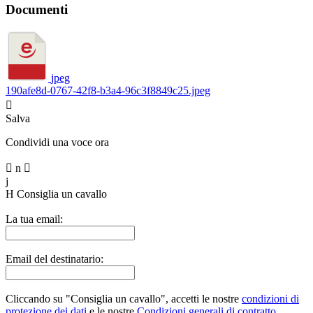
Documenti
jpeg
190afe8d-0767-42f8-b3a4-96c3f8849c25.jpeg

Salva
Condividi una voce ora

n

j
H
Consiglia un cavallo
La tua email:
Email del destinatario:
Cliccando su "Consiglia un cavallo", accetti le nostre
condizioni di
protezione dei dati
e le nostre
Condizioni generali di contratto
.