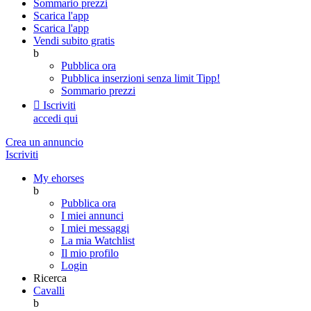
Sommario prezzi
Scarica l'app
Scarica l'app
Vendi subito gratis
b
Pubblica ora
Pubblica inserzioni senza limit
Tipp!
Sommario prezzi

Iscriviti
accedi qui
Crea un annuncio
Iscriviti
My ehorses
b
Pubblica ora
I miei annunci
I miei messaggi
La mia Watchlist
Il mio profilo
Login
Ricerca
Cavalli
b