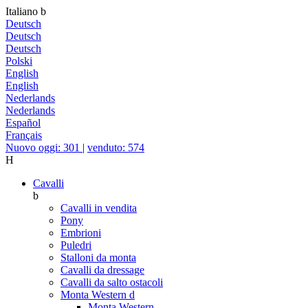
Italiano
b
Deutsch
Deutsch
Deutsch
Polski
English
English
Nederlands
Nederlands
Español
Français
Nuovo oggi: 301
|
venduto: 574
H
Cavalli
b
Cavalli in vendita
Pony
Embrioni
Puledri
Stalloni da monta
Cavalli da dressage
Cavalli da salto ostacoli
Monta Western
d
Monta Western