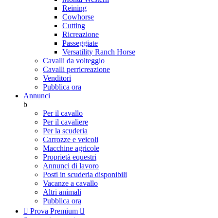
Reining
Cowhorse
Cutting
Ricreazione
Passeggiate
Versatility Ranch Horse
Cavalli da volteggio
Cavalli perricreazione
Venditori
Pubblica ora
Annunci
b
Per il cavallo
Per il cavaliere
Per la scuderia
Carrozze e veicoli
Macchine agricole
Proprietà equestri
Annunci di lavoro
Posti in scuderia disponibili
Vacanze a cavallo
Altri animali
Pubblica ora

Prova Premium
