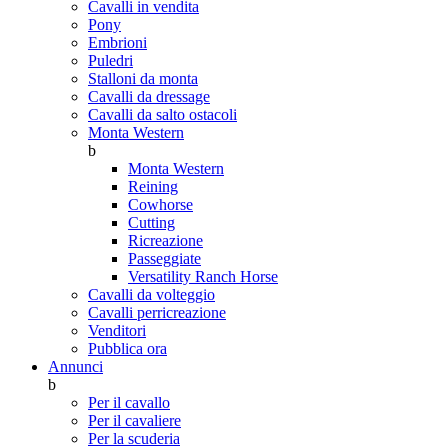
Cavalli in vendita
Pony
Embrioni
Puledri
Stalloni da monta
Cavalli da dressage
Cavalli da salto ostacoli
Monta Western
b
Monta Western
Reining
Cowhorse
Cutting
Ricreazione
Passeggiate
Versatility Ranch Horse
Cavalli da volteggio
Cavalli perricreazione
Venditori
Pubblica ora
Annunci
b
Per il cavallo
Per il cavaliere
Per la scuderia