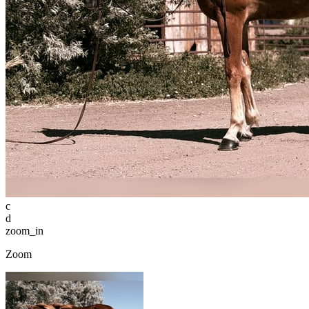
c
d
zoom_in
Zoom