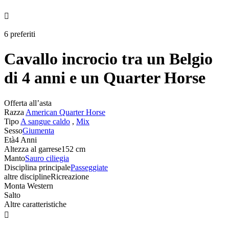

6 preferiti
Cavallo incrocio tra un Belgio
di 4 anni e un Quarter Horse
Offerta all’asta
Razza
American Quarter Horse
Tipo
A sangue caldo
,
Mix
Sesso
Giumenta
Età
4 Anni
Altezza al garrese
152 cm
Manto
Sauro ciliegia
Disciplina principale
Passeggiate
altre discipline
Ricreazione
Monta Western
Salto
Altre caratteristiche
