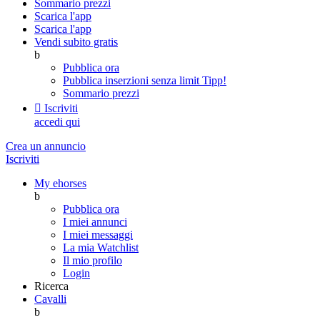
Sommario prezzi
Scarica l'app
Scarica l'app
Vendi subito gratis
b
Pubblica ora
Pubblica inserzioni senza limit
Tipp!
Sommario prezzi

Iscriviti
accedi qui
Crea un annuncio
Iscriviti
My ehorses
b
Pubblica ora
I miei annunci
I miei messaggi
La mia Watchlist
Il mio profilo
Login
Ricerca
Cavalli
b