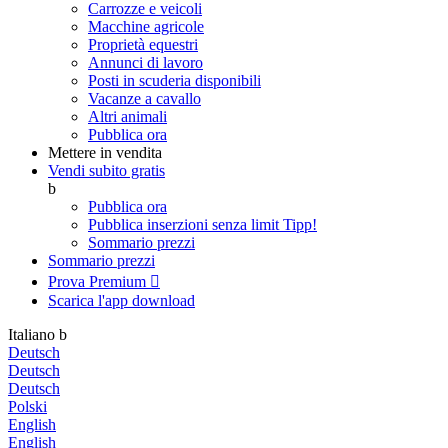
Carrozze e veicoli
Macchine agricole
Proprietà equestri
Annunci di lavoro
Posti in scuderia disponibili
Vacanze a cavallo
Altri animali
Pubblica ora
Mettere in vendita
Vendi subito gratis
b
Pubblica ora
Pubblica inserzioni senza limit
Tipp!
Sommario prezzi
Sommario prezzi
Prova Premium

Scarica l'app
download
Italiano
b
Deutsch
Deutsch
Deutsch
Polski
English
English