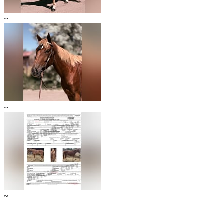
~
~
~