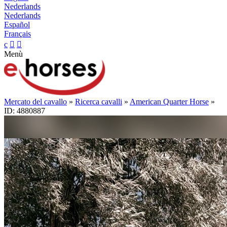
Nederlands
Nederlands
Español
Français
c


Menù
Mercato del cavallo
»
Ricerca cavalli
»
American Quarter Horse
»
ID: 4880887