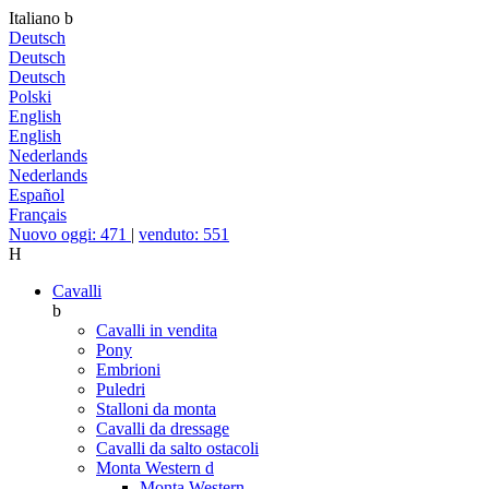
Italiano
b
Deutsch
Deutsch
Deutsch
Polski
English
English
Nederlands
Nederlands
Español
Français
Nuovo oggi: 471
|
venduto: 551
H
Cavalli
b
Cavalli in vendita
Pony
Embrioni
Puledri
Stalloni da monta
Cavalli da dressage
Cavalli da salto ostacoli
Monta Western
d
Monta Western