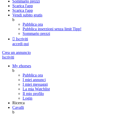
Sommario prezzi
Scarica l'app
Scarica l'app
Vendi subito gratis
b
Pubblica ora
Pubblica inserzioni senza limit
Tipp!
Sommario prezzi

Iscriviti
accedi qui
Crea un annuncio
Iscriviti
My ehorses
b
Pubblica ora
I miei annunci
I miei messaggi
La mia Watchlist
Il mio profilo
Login
Ricerca
Cavalli
b