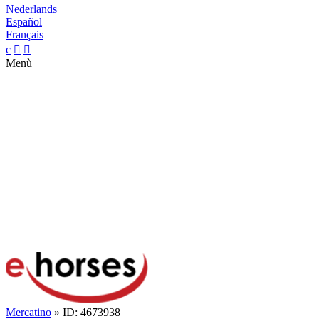
Nederlands
Español
Français
c


Menù
Mercatino
» ID: 4673938