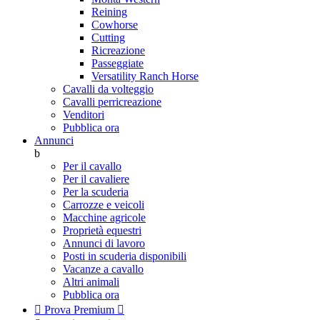
Reining
Cowhorse
Cutting
Ricreazione
Passeggiate
Versatility Ranch Horse
Cavalli da volteggio
Cavalli perricreazione
Venditori
Pubblica ora
Annunci
b
Per il cavallo
Per il cavaliere
Per la scuderia
Carrozze e veicoli
Macchine agricole
Proprietà equestri
Annunci di lavoro
Posti in scuderia disponibili
Vacanze a cavallo
Altri animali
Pubblica ora

Prova Premium
