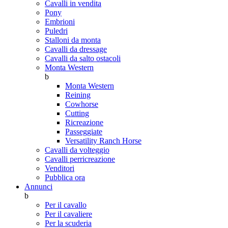
Cavalli in vendita
Pony
Embrioni
Puledri
Stalloni da monta
Cavalli da dressage
Cavalli da salto ostacoli
Monta Western
b
Monta Western
Reining
Cowhorse
Cutting
Ricreazione
Passeggiate
Versatility Ranch Horse
Cavalli da volteggio
Cavalli perricreazione
Venditori
Pubblica ora
Annunci
b
Per il cavallo
Per il cavaliere
Per la scuderia