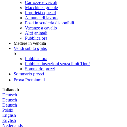
Carrozze e veicoli
Macchine agricole
Proprietà equestri
Annunci di lavoro
Posti in scuderia disponibili
Vacanze a cavallo
Altri animali
Pubblica ora
Mettere in vendita
Vendi subito gratis
b
Pubblica ora
Pubblica inserzioni senza limit
Tipp!
Sommario prezzi
Sommario prezzi
Prova Premium

Italiano
b
Deutsch
Deutsch
Deutsch
Polski
English
English
Nederlands