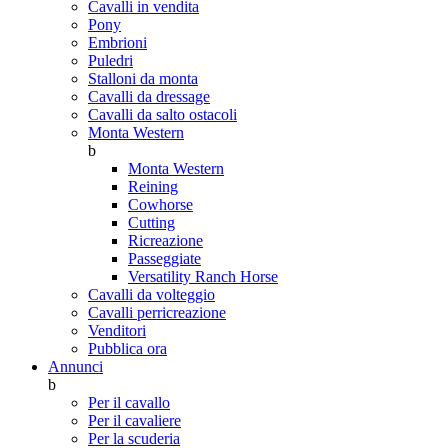
Cavalli in vendita
Pony
Embrioni
Puledri
Stalloni da monta
Cavalli da dressage
Cavalli da salto ostacoli
Monta Western
b
Monta Western
Reining
Cowhorse
Cutting
Ricreazione
Passeggiate
Versatility Ranch Horse
Cavalli da volteggio
Cavalli perricreazione
Venditori
Pubblica ora
Annunci
b
Per il cavallo
Per il cavaliere
Per la scuderia