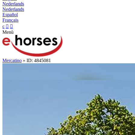
Nederlands
Nederlands
Español
Français
c


Menù
Mercatino
» ID: 4845081