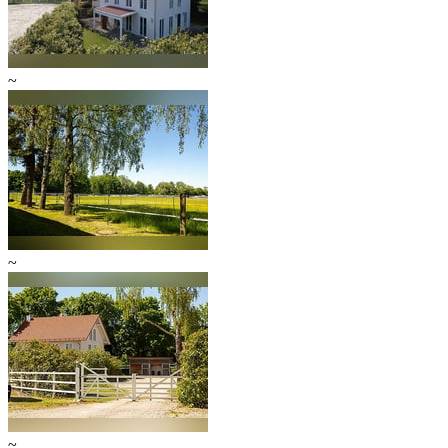
~
~
~