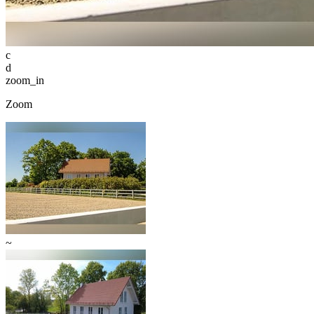
c
d
zoom_in
Zoom
~