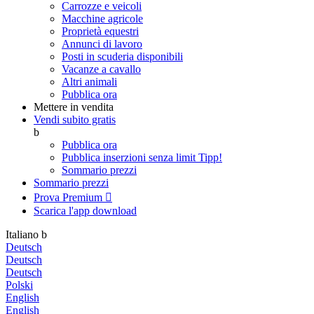
Carrozze e veicoli
Macchine agricole
Proprietà equestri
Annunci di lavoro
Posti in scuderia disponibili
Vacanze a cavallo
Altri animali
Pubblica ora
Mettere in vendita
Vendi subito gratis
b
Pubblica ora
Pubblica inserzioni senza limit
Tipp!
Sommario prezzi
Sommario prezzi
Prova Premium

Scarica l'app
download
Italiano
b
Deutsch
Deutsch
Deutsch
Polski
English
English