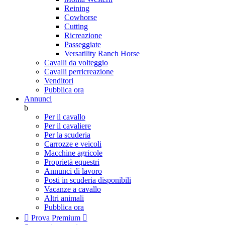
Reining
Cowhorse
Cutting
Ricreazione
Passeggiate
Versatility Ranch Horse
Cavalli da volteggio
Cavalli perricreazione
Venditori
Pubblica ora
Annunci
b
Per il cavallo
Per il cavaliere
Per la scuderia
Carrozze e veicoli
Macchine agricole
Proprietà equestri
Annunci di lavoro
Posti in scuderia disponibili
Vacanze a cavallo
Altri animali
Pubblica ora

Prova Premium
