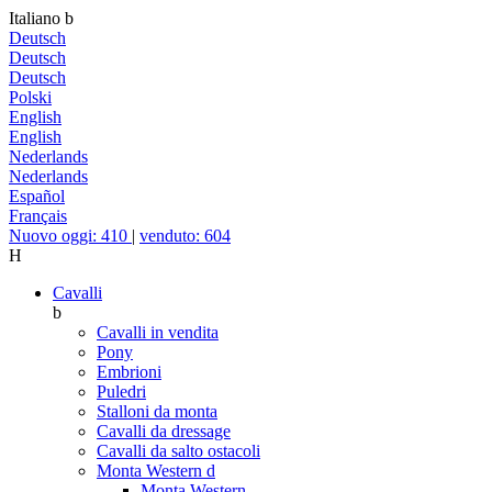
Italiano
b
Deutsch
Deutsch
Deutsch
Polski
English
English
Nederlands
Nederlands
Español
Français
Nuovo oggi: 410
|
venduto: 604
H
Cavalli
b
Cavalli in vendita
Pony
Embrioni
Puledri
Stalloni da monta
Cavalli da dressage
Cavalli da salto ostacoli
Monta Western
d
Monta Western