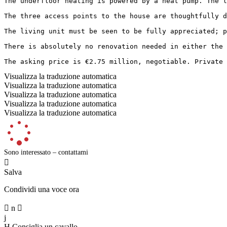
The underfloor heating is powered by a heat pump. The l
The three access points to the house are thoughtfully d
The living unit must be seen to be fully appreciated; p
There is absolutely no renovation needed in either the 
The asking price is €2.75 million, negotiable. Private
Visualizza la traduzione automatica
Visualizza la traduzione automatica
Visualizza la traduzione automatica
Visualizza la traduzione automatica
Visualizza la traduzione automatica
Sono interessato – contattami

Salva
Condividi una voce ora

n

j
H
Consiglia un cavallo