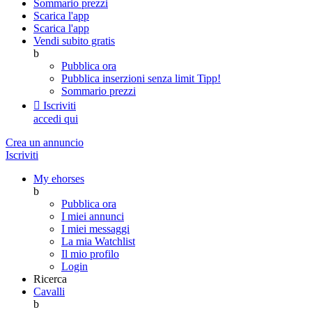
Sommario prezzi
Scarica l'app
Scarica l'app
Vendi subito gratis
b
Pubblica ora
Pubblica inserzioni senza limit
Tipp!
Sommario prezzi

Iscriviti
accedi qui
Crea un annuncio
Iscriviti
My ehorses
b
Pubblica ora
I miei annunci
I miei messaggi
La mia Watchlist
Il mio profilo
Login
Ricerca
Cavalli
b