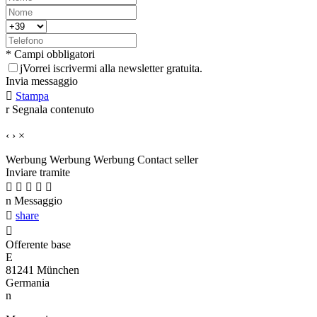
* Campi obbligatori
j
Vorrei iscrivermi alla newsletter gratuita.
Invia messaggio

Stampa
r
Segnala contenuto
‹
›
×
Werbung
Werbung
Werbung
Contact seller
Inviare tramite





n
Messaggio

share

Offerente base
E
81241 München
Germania
n