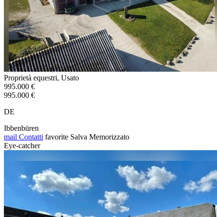
Proprietà equestri, Usato
995.000 €
995.000 €
DE
Ibbenbüren
mail
Contatti
favorite
Salva
Memorizzato
Eye-catcher