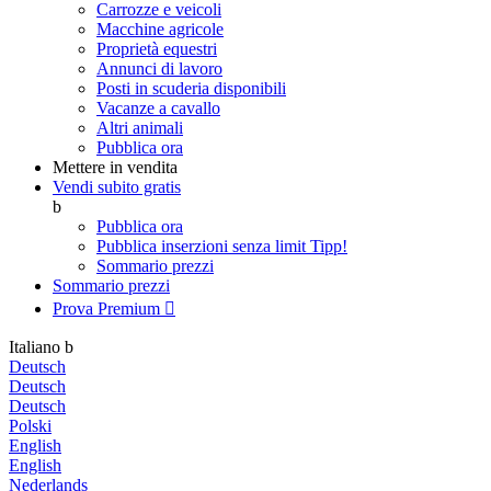
Carrozze e veicoli
Macchine agricole
Proprietà equestri
Annunci di lavoro
Posti in scuderia disponibili
Vacanze a cavallo
Altri animali
Pubblica ora
Mettere in vendita
Vendi subito gratis
b
Pubblica ora
Pubblica inserzioni senza limit
Tipp!
Sommario prezzi
Sommario prezzi
Prova Premium

Italiano
b
Deutsch
Deutsch
Deutsch
Polski
English
English
Nederlands