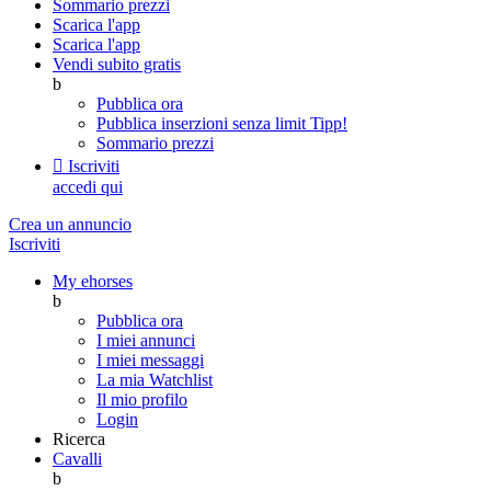
Sommario prezzi
Scarica l'app
Scarica l'app
Vendi subito gratis
b
Pubblica ora
Pubblica inserzioni senza limit
Tipp!
Sommario prezzi

Iscriviti
accedi qui
Crea un annuncio
Iscriviti
My ehorses
b
Pubblica ora
I miei annunci
I miei messaggi
La mia Watchlist
Il mio profilo
Login
Ricerca
Cavalli
b