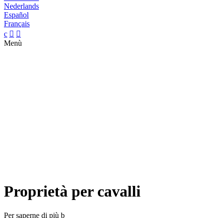
Nederlands
Español
Français
c


Menù
Proprietà per cavalli
Per saperne di più
b