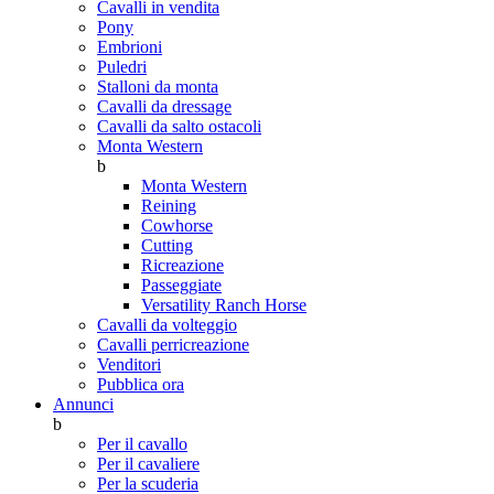
Cavalli in vendita
Pony
Embrioni
Puledri
Stalloni da monta
Cavalli da dressage
Cavalli da salto ostacoli
Monta Western
b
Monta Western
Reining
Cowhorse
Cutting
Ricreazione
Passeggiate
Versatility Ranch Horse
Cavalli da volteggio
Cavalli perricreazione
Venditori
Pubblica ora
Annunci
b
Per il cavallo
Per il cavaliere
Per la scuderia