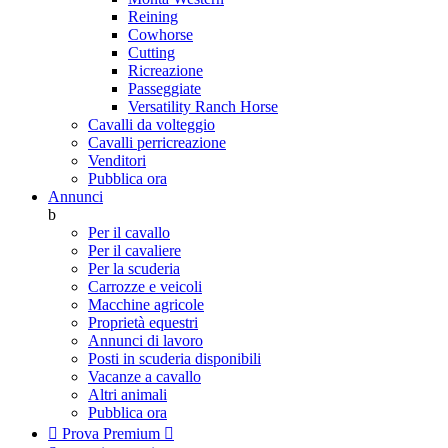
Reining
Cowhorse
Cutting
Ricreazione
Passeggiate
Versatility Ranch Horse
Cavalli da volteggio
Cavalli perricreazione
Venditori
Pubblica ora
Annunci
b
Per il cavallo
Per il cavaliere
Per la scuderia
Carrozze e veicoli
Macchine agricole
Proprietà equestri
Annunci di lavoro
Posti in scuderia disponibili
Vacanze a cavallo
Altri animali
Pubblica ora

Prova Premium
