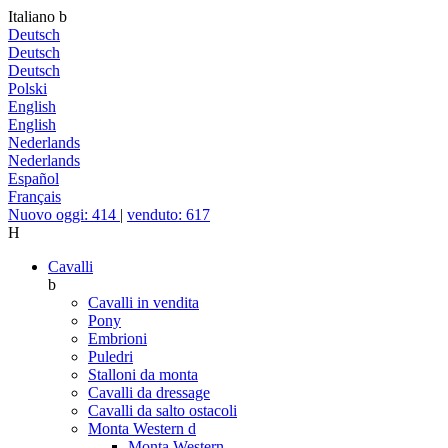
Italiano
b
Deutsch
Deutsch
Deutsch
Polski
English
English
Nederlands
Nederlands
Español
Français
Nuovo oggi: 414
|
venduto: 617
H
Cavalli
b
Cavalli in vendita
Pony
Embrioni
Puledri
Stalloni da monta
Cavalli da dressage
Cavalli da salto ostacoli
Monta Western
d
Monta Western