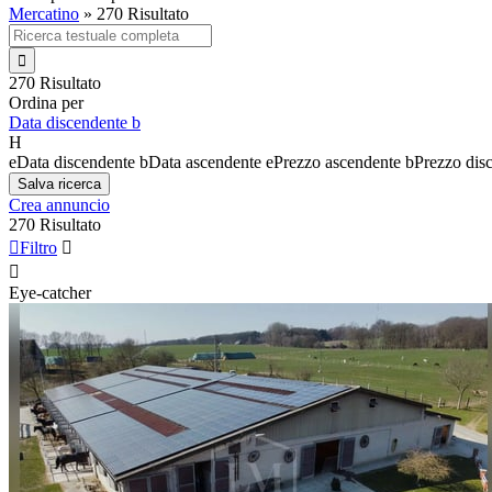
Mercatino
»
270 Risultato

270 Risultato
Ordina per
Data discendente
b
H
e
Data discendente
b
Data ascendente
e
Prezzo ascendente
b
Prezzo dis
Salva ricerca
Crea annuncio
270 Risultato

Filtro


Eye-catcher