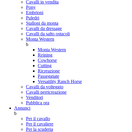
Cavalli in vendita
Pony
Embrioni
Puledri
Stalloni da monta
Cavalli da dressage
Cavalli da salto ostacoli
Monta Western
b
Monta Western
Reining
Cowhorse
Cutting
Ricreazione
Passeggiate
Versatility Ranch Horse
Cavalli da volteggio
Cavalli perricreazione
Venditori
Pubblica ora
Annunci
b
Per il cavallo
Per il cavaliere
Per la scuderia