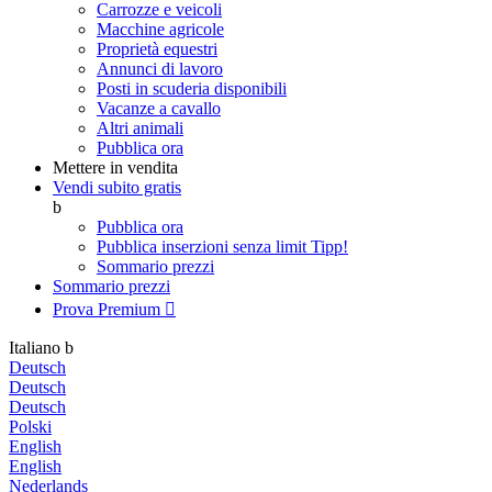
Carrozze e veicoli
Macchine agricole
Proprietà equestri
Annunci di lavoro
Posti in scuderia disponibili
Vacanze a cavallo
Altri animali
Pubblica ora
Mettere in vendita
Vendi subito gratis
b
Pubblica ora
Pubblica inserzioni senza limit
Tipp!
Sommario prezzi
Sommario prezzi
Prova Premium

Italiano
b
Deutsch
Deutsch
Deutsch
Polski
English
English
Nederlands