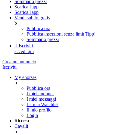
Sommario prezzi
Scarica l'app
Scarica l'app
Vendi subito gratis
b
Pubblica ora
Pubblica inserzioni senza limit
Tipp!
Sommario prezzi

Iscriviti
accedi qui
Crea un annuncio
Iscriviti
My ehorses
b
Pubblica ora
I miei annunci
I miei messaggi
La mia Watchlist
Il mio profilo
Login
Ricerca
Cavalli
b