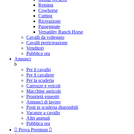
Reining
Cowhorse
Cutting
Ricreazione
Passeggiate
Versatility Ranch Horse
Cavalli da volteggio
Cavalli perricreazione
Venditori
Pubblica ora
Annunci
b
Per il cavallo
Per il cavaliere
Per la scuderia
Carrozze e veicoli
Macchine agricole
Proprietà equestri
Annunci di lavoro
Posti in scuderia disponibili
Vacanze a cavallo
Altri animali
Pubblica ora

Prova Premium
