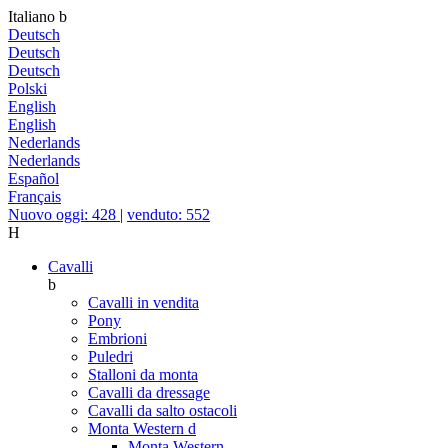
Italiano
b
Deutsch
Deutsch
Deutsch
Polski
English
English
Nederlands
Nederlands
Español
Français
Nuovo oggi: 428
|
venduto: 552
H
Cavalli
b
Cavalli in vendita
Pony
Embrioni
Puledri
Stalloni da monta
Cavalli da dressage
Cavalli da salto ostacoli
Monta Western
d
Monta Western