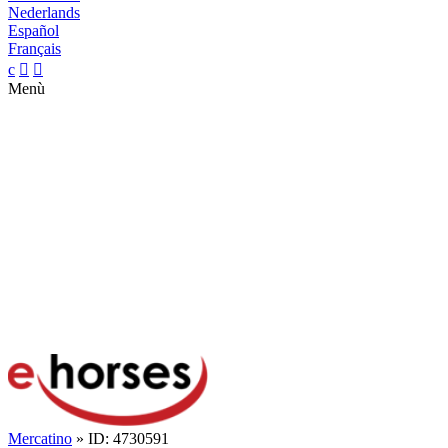
Nederlands
Español
Français
c


Menù
Mercatino
» ID: 4730591